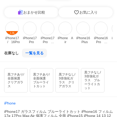
おまかせ比較
お気に入り
人気
iPhone17
iPhone17
iPhone17
iPhone　A
iPhone16
iPhone16
iPh
　/　16Pro
　Pro
　Pro　Ma
ir
　Plus
　Pro　Ma
x
x
在庫なし
一覧を見る
黒フチなし/
黒フチあり/
黒フチあり/
黒フチなし/
3倍強化ガ
全面保護
全面保護
3倍強化ガ
ラス ブル
クリアガラ
ブルーライ
ラス クリ
ーライトカ
ス
トカット
アガラス
ット
iPhone
iPhone17 ガラスフィルム ブルーライトカット iPhone16 フィルム
17e 17Pro Max Air 保護フィルム 全面 iPhone15 iPhone 14 13 12