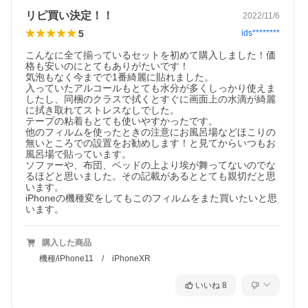
リピ買い決定！！
2022/11/6
5
ids********
こんなに全て揃っているセットを初めて購入しました！価
格も安いのにとてもありがたいです！

気泡もなく今までで1番綺麗に貼れました。

入っていたアルコールもとても水分が多くしっかり使えま
したし、同梱のクラスで拭くとすぐに画面上の水滴が綺麗
に拭き取れてストレスなしでした。

テープの粘着もとても使いやすかったです。

他のフィルムを使ったときの注意にお風呂場などほこりの
無いところでの設置をお勧めします！と見てからいつもお
風呂場で貼っています。

ソファーや、布団、ベッドの上より埃が舞ってないのでな
るほどと思いました。その記載があるととても親切だと思
います。

iPhoneの機種変をしてもこのフィルムをまた買いたいと思
います。
購入した商品
機種/iPhone11 / iPhoneXR
いいね
8