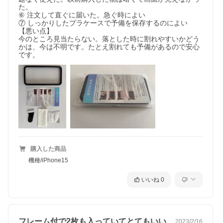
た。

⑥ 注文して直ぐに届いた。急ぐ時によい

⑦ しっかりしたプラケースで予備を保存するのによい

【悪い点】

今のところ見当たらない。落とした時に割れやすいかどう
かは、今は不明です。たとえ割れても予備があるので安心
です。
購入した商品
機種/iPhone15
いいね
0
フレーム付で2枚も入っていてとてもいい
2023/2/16