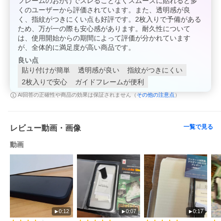
フレームのおかげでズレることなくスムーズに貼れると多
くのユーザーから評価されています。また、透明感が良
く、指紋がつきにくい点も好評です。2枚入りで予備がある
ため、万が一の際も安心感があります。耐久性について
は、使用開始からの期間によって評価が分かれています
が、全体的に満足度が高い商品です。
良い点
貼り付けが簡単
透明感が良い
指紋がつきにくい
2枚入りで安心
ガイドフレームが便利
その他の注意点
AI回答の正確性や商品の効果は保証されません（
）
一覧で見る
レビュー動画・画像
動画
0:12
0:07
0:17