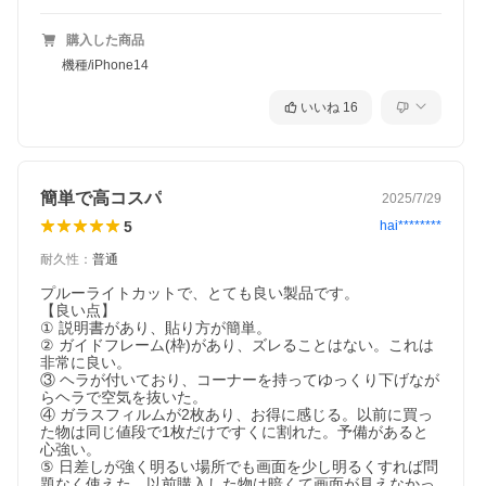
購入した商品
機種/iPhone14
いいね
16
簡単で高コスパ
2025/7/29
5
hai********
耐久性
：
普通
プルーライトカットで、とても良い製品です。

【良い点】

① 説明書があり、貼り方が簡単。

② ガイドフレーム(枠)があり、ズレることはない。これは
非常に良い。

③ ヘラが付いており、コーナーを持ってゆっくり下げなが
らヘラで空気を抜いた。

④ ガラスフィルムが2枚あり、お得に感じる。以前に買っ
た物は同じ値段で1枚だけですくに割れた。予備があると
心強い。

⑤ 日差しが強く明るい場所でも画面を少し明るくすれば問
題なく使えた。以前購入した物は暗くて画面が見えなかっ