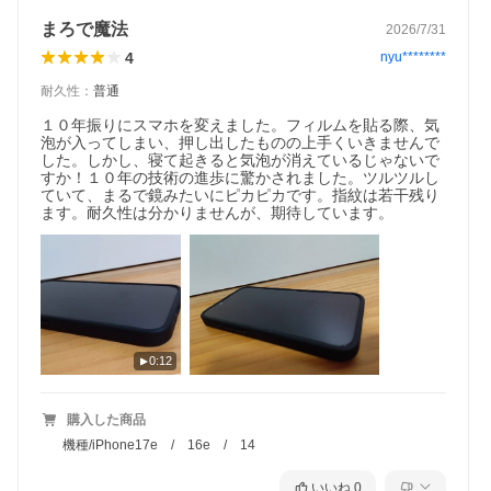
まろで魔法
2026/7/31
4
nyu********
耐久性
：
普通
１０年振りにスマホを変えました。フィルムを貼る際、気
泡が入ってしまい、押し出したものの上手くいきませんで
した。しかし、寝て起きると気泡が消えているじゃないで
すか！１０年の技術の進歩に驚かされました。ツルツルし
ていて、まるで鏡みたいにピカピカです。指紋は若干残り
ます。耐久性は分かりませんが、期待しています。
0:12
購入した商品
機種/iPhone17e / 16e / 14
いいね
0