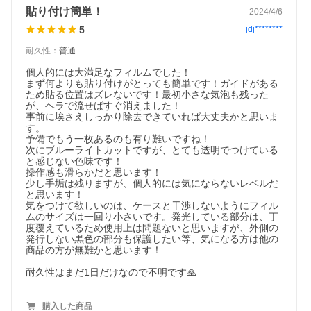
貼り付け簡単！
2024/4/6
5
jdj********
耐久性
：
普通
個人的には大満足なフィルムでした！

まず何よりも貼り付けがとっても簡単です！ガイドがある
ため貼る位置はズレないです！最初小さな気泡も残った
が、ヘラで流せばすぐ消えました！

事前に埃さえしっかり除去できていれば大丈夫かと思いま
す。

予備でもう一枚あるのも有り難いですね！

次にブルーライトカットですが、とても透明でつけている
と感じない色味です！

操作感も滑らかだと思います！

少し手垢は残りますが、個人的には気にならないレベルだ
と思います！

気をつけて欲しいのは、ケースと干渉しないようにフィル
ムのサイズは一回り小さいです。発光している部分は、丁
度覆えているため使用上は問題ないと思いますが、外側の
発行しない黒色の部分も保護したい等、気になる方は他の
商品の方が無難かと思います！

耐久性はまだ1日だけなので不明です🙏
購入した商品