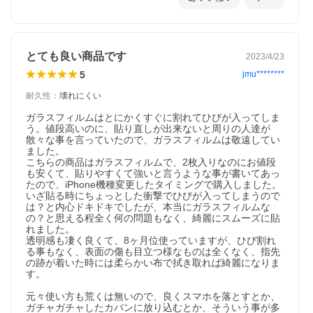
とても良い商品です
2023/4/23
5
jmu********
耐久性
：
壊れにくい
ガラスフィルムはとにかくすぐに割れてひびが入ってしま
う。値段高いのに、貼り直しが出来ないと周りの人達が
散々な事を言っていたので、ガラスフィルムは敬遠してい
ました。

こちらの商品はガラスフィルムで、2枚入りなのにお値段
も安くて、貼りやすくて強いと言うような事が書いてあっ
たので、iPhone機種変更したタイミングで購入しました。

いざ貼る時にちょっとした衝撃でひびが入ってしまうので
は？と内心ドキドキでしたが、本当にガラスフィルムな
の？と思える程全く何の問題もなく、綺麗にスムーズに貼
れました。

透明感も凄く良くて、8ヶ月位使っていますが、ひび割れ
る事もなく、表面の傷も目立つ様なものは全くなく、指先
の跡が着いた時には柔らかい布で拭き取れば綺麗になりま
す。

元々使い方も荒くは無いので、良くスマホを落とすとか、
ガチャガチャしたカバンに放り込むとか、そういう事が多