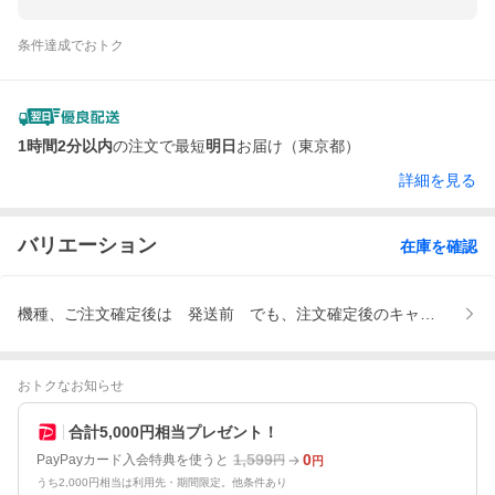
条件達成でおトク
1時間2分以内
の注文で最短
明日
お届け（東京都）
詳細を見る
バリエーション
在庫を確認
機種、ご注文確定後は 発送前 でも、注文確定後のキャンセルは
おトクなお知らせ
合計5,000円相当プレゼント！
1,599
0
PayPayカード入会特典を使うと
円
円
うち2,000円相当は利用先・期間限定。他条件あり