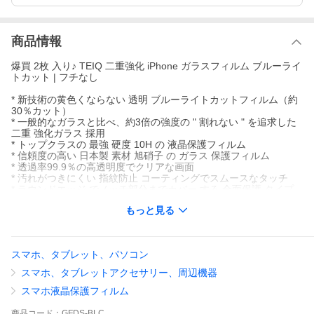
商品情報
爆買 2枚 入り♪ TEIQ 二重強化 iPhone ガラスフィルム ブルーライ
トカット | フチなし
* 新技術の黄色くならない 透明 ブルーライトカットフィルム（約
30％カット）
* 一般的なガラスと比べ、約3倍の強度の " 割れない " を追求した
二重 強化ガラス 採用
* トップクラスの 最強 硬度 10H の 液晶保護フィルム
* 信頼度の高い 日本製 素材 旭硝子 の ガラス 保護フィルム
* 透過率99.9％の高透明度でクリアな画面
* 汚れがつきにくい 指紋防止 コーティングでスムースなタッチ
* ラウンドエッジ でノッチ部分までカバー する 全面保護 タイプ
* フィルム の貼付に必要なクリーナーとガイドフレーム付き
もっと見る
■ 適合 アイフォン
iPhone17 / iPhone17Pro / iPhone17ProMax / iPhoneAir / iPhone1
7e
スマホ、タブレット、パソコン
iPhone16 / iPhone16Pro / iPhone16Plus / iPhone16ProMax / iPho
ne16e
スマホ、タブレットアクセサリー、周辺機器
iPhone15 / iPhone15Pro / iPhone15Plus / iPhone15ProMax
iPhone14 / iPhone14Pro / iPhone14Plus / iPhone14ProMax
スマホ液晶保護フィルム
iPhone13 / iPhone13Pro / iPhone13mini / iPhone13ProMax
iPhone12 / iPhone12Pro / iPhone12mini / iPhone12ProMax
商品
コード：
GFDS-BLC