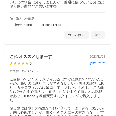
いひとの場合は分かりませんが、普通に使っている分には
凄く良い商品だと思います😊
購入した商品
機種/iPhone12 / iPhone12Pro
いいね
29
これ オススメしまーす
2023/11/18
5
yim********
耐久性
：
壊れにくい
以前使っていたガラスフィルムはすぐに割れてひびが入る
ため、高いのに貼り直しができないという周りの評判もあ
り、ガラスフィルムは敬遠していました。しかし、この商
品は2枚入りで価格も手頃で、貼りやすくて頑丈との記載
があり、iPhoneを機種変更するタイミングで購入しまし
た。

貼る際には少しの衝撃でひびが入ってしまうのではないか
と内心心配でしたが、驚くべきことに何の問題もなく、本