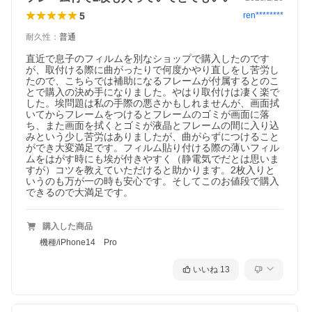
5
ren********
耐久性
：
普通
直近で息子のフィルムを別なショップで購入したのです
が、取付ける際に曲がったりで何度かやり直しをし苦労し
たので、こちらでは補助になるフレームが付属するとのこ
とで購入の決め手になりました。やはり取付けは凄く楽で
した。埃問題は私の手際の悪さかもしれませんが、画面拭
いてからフレームをつけるとフレームのゴミが画面に落
ち、また画面を拭くとゴミが液晶とフレームの間に入り込
みという少し苦労はありましたが、曲がらずにつけること
ができ大変満足です。フィルム貼り付ける際の薄いフィル
ムをはがす時にも埃が付きやすく（静電気でだとは思いま
すが）コツを教えていただけると助かります。2枚入りと
いうのも万が一の時も安心です。そしてこのお値段で購入
できるので大満足です。
購入した商品
機種/iPhone14 Pro
いいね
13