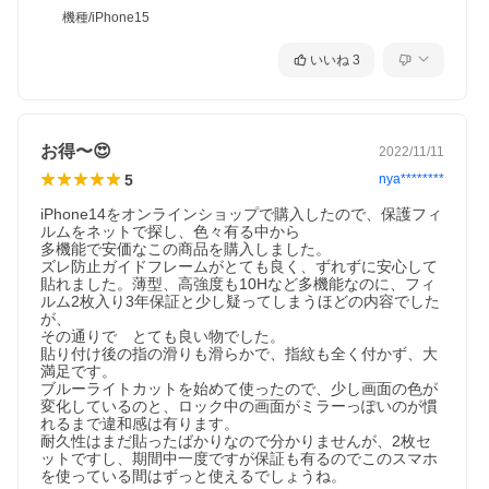
機種/iPhone15
いいね
3
お得〜😍
2022/11/11
5
nya********
iPhone14をオンラインショップで購入したので、保護フィ
ルムをネットで探し、色々有る中から

多機能で安価なこの商品を購入しました。

ズレ防止ガイドフレームがとても良く、ずれずに安心して
貼れました。薄型、高強度も10Hなど多機能なのに、フィ
ルム2枚入り3年保証と少し疑ってしまうほどの内容でした
が、

その通りで　とても良い物でした。

貼り付け後の指の滑りも滑らかで、指紋も全く付かず、大
満足です。

ブルーライトカットを始めて使ったので、少し画面の色が
変化しているのと、ロック中の画面がミラーっぽいのが慣
れるまで違和感は有ります。

耐久性はまだ貼ったばかりなので分かりませんが、2枚セ
ットですし、期間中一度ですが保証も有るのでこのスマホ
を使っている間はずっと使えるでしょうね。