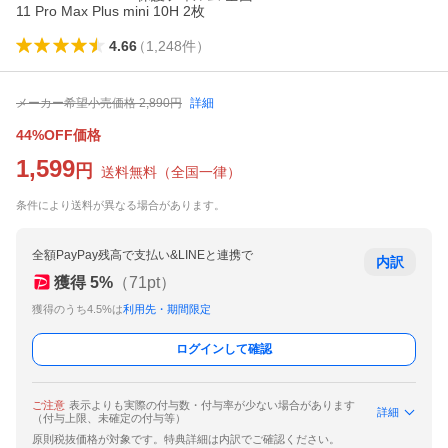
11 Pro Max Plus mini 10H 2枚
4.66
（
1,248
件
）
メーカー希望小売価格
2,890
円
詳細
44%OFF価格
1,599
円
送料無料
（
全国一律
）
条件により送料が異なる場合があります。
全額PayPay残高で支払い&LINEと連携で
内訳
獲得
5
%
（
71
pt）
獲得のうち4.5%は
利用先・期間限定
ログインして確認
ご注意
表示よりも実際の付与数・付与率が少ない場合があります
詳細
（付与上限、未確定の付与等）
原則税抜価格が対象です。特典詳細は内訳でご確認ください。