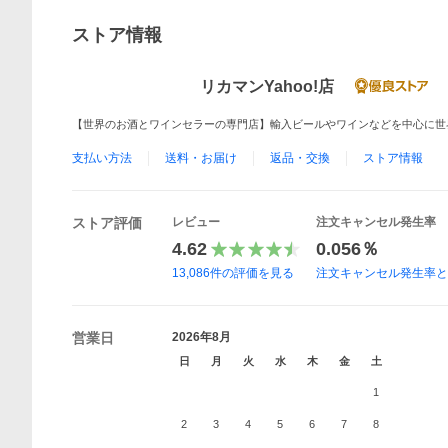
ストア情報
リカマンYahoo!店
【世界のお酒とワインセラーの専門店】輸入ビールやワインなどを中心に世
支払い方法
送料・お届け
返品・交換
ストア情報
ストア評価
レビュー
注文キャンセル発生率
4.62
0.056％
13,086
件の評価を見る
注文キャンセル発生率
営業日
2026年8月
日
月
火
水
木
金
土
1
2
3
4
5
6
7
8