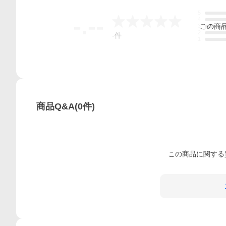
5
-.--
4
この
商
3
2
-
件
1
商品Q&A
(
0
件)
この
商品
に関する