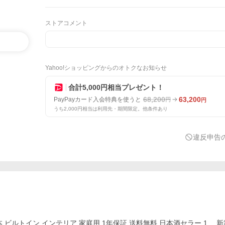
ストアコメント
Yahoo!ショッピングからのオトクなお知らせ
合計5,000円相当プレゼント！
68,200
63,200
PayPayカード入会特典を使うと
円
円
うち2,000円相当は利用先・期間限定。他条件あり
違反申告
1本 ビルトイン インテリア 家庭用 1年保証 送料無料 日本酒セラー 1 