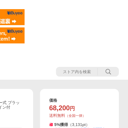
価格
サー式 ブラッ
68,200
ワイン付
円
送料無料
（
全国一律
）
5
%獲得
（
3,131
pt）