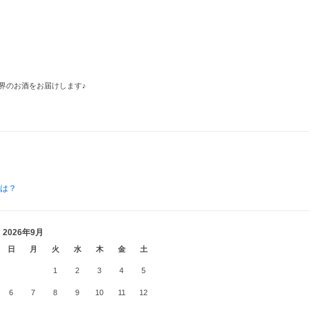
界のお酒をお届けします♪
とは？
2026年9月
日
月
火
水
木
金
土
1
2
3
4
5
6
7
8
9
10
11
12