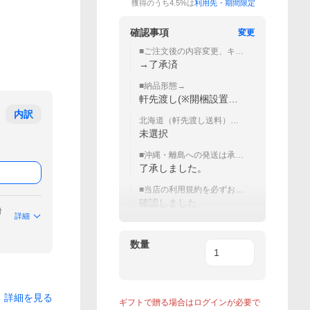
獲得のうち4.5%は
利用先・期間限定
確認事項
変更
■ご注文後の内容変更、キャ
ンセル不可
→了承済
■納品形態→
軒先渡し(※開梱設置は
お客様)
内訳
北海道（軒先渡し送料）プ
ラス1,000円のみ
未選択
■沖縄・離島への発送は承っ
ておりません。
了承しました。
■当店の利用規約を必ずお読
みになった上でご購入下さ
確認しました
い。
付
詳細
数量
詳細を見る
ギフトで贈る場合はログインが必要で