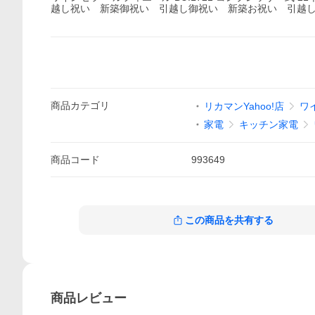
越し祝い 新築御祝い 引越し御祝い 新築お祝い 引越しお
商品
カテゴリ
リカマンYahoo!店
ワ
家電
キッチン家電
商品
コード
993649
この商品を共有する
商品
レビュー