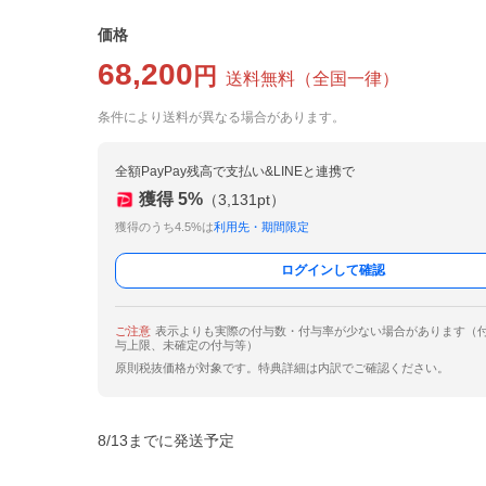
価格
68,200
円
送料無料
（
全国一律
）
条件により送料が異なる場合があります。
全額PayPay残高で支払い&LINEと連携で
獲得
5
%
（
3,131
pt）
獲得のうち4.5%は
利用先・期間限定
ログインして確認
ご注意
表示よりも実際の付与数・付与率が少ない場合があります（
与上限、未確定の付与等）
原則税抜価格が対象です。特典詳細は内訳でご確認ください。
8/13までに発送予定