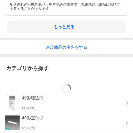
配送遅れの可能性あり：熊本地震の影響で、九州地方は納品にお時間
を要することがあります
もっと見る
違反
商品の
申告をする
カテゴリから探す
40形埋込型
(
3,011
件)
40形直付型
(
2,858
件)