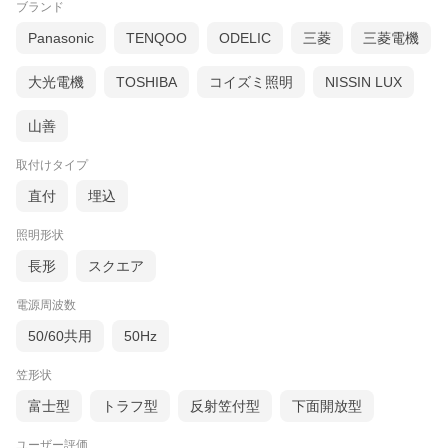
ブランド
Panasonic
TENQOO
ODELIC
三菱
三菱電機
大光電機
TOSHIBA
コイズミ照明
NISSIN LUX
山善
取付けタイプ
直付
埋込
照明形状
長形
スクエア
電源周波数
50/60共用
50Hz
笠形状
富士型
トラフ型
反射笠付型
下面開放型
ユーザー評価