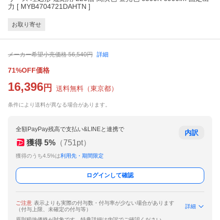
力 [ MYB4704721DAHTN ]
お取り寄せ
メーカー希望小売価格
56,540
円
詳細
71%OFF価格
16,396
円
送料無料
（
東京都
）
条件により送料が異なる場合があります。
全額PayPay残高で支払い&LINEと連携で
内訳
獲得
5
%
（
751
pt）
獲得のうち4.5%は
利用先・期間限定
ログインして確認
ご注意
表示よりも実際の付与数・付与率が少ない場合があります
詳細
（付与上限、未確定の付与等）
原則税抜価格が対象です。特典詳細は内訳でご確認ください。