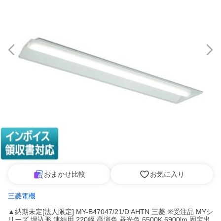
おまかせ比較
お気に入り
三菱電機
▲納期未定[法人限定] MY-B47047/21/D AHTN 三菱 ※受注品 MYシ
リーズ 埋込形 連結用 220幅 高演色 昼光色 6500K 6900lm 固定出