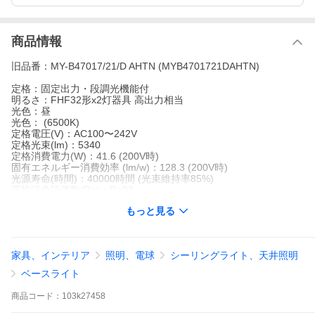
商品情報
旧品番：MY-B47017/21/D AHTN (MYB4701721DAHTN)
定格：固定出力・段調光機能付
明るさ：FHF32形x2灯器具 高出力相当
光色：昼
光色： (6500K)
定格電圧(V)：AC100〜242V
定格光束(lm)：5340
定格消費電力(W)：41.6 (200V時)
固有エネルギー消費効率 (lm/w)：128.3 (200V時)
光源寿命(時間)：40000時間 (光束維持率85%)
平均演色評価数(Ra)：Ra93
旧品番：MY-B47017/21/D AHTN (MYB4701721DAHTN)
もっと見る
家具、インテリア
照明、電球
シーリングライト、天井照明
ベースライト
商品
コード：
103k27458