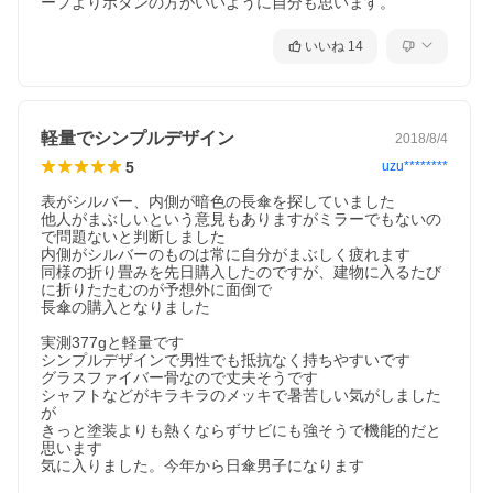
ープよりボタンの方がいいように自分も思います。
いいね
14
軽量でシンプルデザイン
2018/8/4
5
uzu********
表がシルバー、内側が暗色の長傘を探していました

他人がまぶしいという意見もありますがミラーでもないの
で問題ないと判断しました

内側がシルバーのものは常に自分がまぶしく疲れます

同様の折り畳みを先日購入したのですが、建物に入るたび
に折りたたむのが予想外に面倒で

長傘の購入となりました

実測377gと軽量です

シンプルデザインで男性でも抵抗なく持ちやすいです

グラスファイバー骨なので丈夫そうです

シャフトなどがキラキラのメッキで暑苦しい気がしました
が

きっと塗装よりも熱くならずサビにも強そうで機能的だと
思います

気に入りました。今年から日傘男子になります
