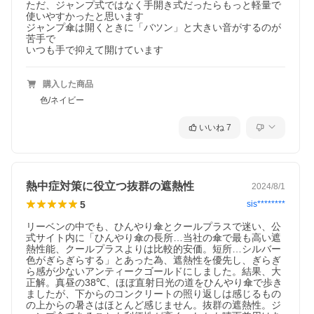
ただ、ジャンプ式ではなく手開き式だったらもっと軽量で
使いやすかったと思います

ジャンプ傘は開くときに「バツン」と大きい音がするのが
苦手で

いつも手で抑えて開けています
購入した商品
色/ネイビー
いいね
7
熱中症対策に役立つ抜群の遮熱性
2024/8/1
5
sis********
リーベンの中でも、ひんやり傘とクールプラスで迷い、公
式サイト内に「ひんやり傘の長所…当社の傘で最も高い遮
熱性能、クールプラスよりは比較的安価。短所…シルバー
色がぎらぎらする」とあった為、遮熱性を優先し、ぎらぎ
ら感が少ないアンティークゴールドにしました。結果、大
正解。真昼の38℃、ほぼ直射日光の道をひんやり傘で歩き
ましたが、下からのコンクリートの照り返しは感じるもの
の上からの暑さはほとんど感じません。抜群の遮熱性。ジ