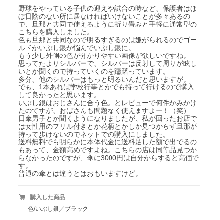
野球をやっている子供の迎えや試合の時など、保護者はほ
ぼ日陰のない所に居なければいけないことが多々あるの
で、旦那と共同で使えるように折り畳みと手軽に通常型の
こちらを購入しました。

色も旦那と共同なので明るすぎるのは嫌がられるのでゴー
ルドかいぶし銀か悩んでいぶし銀に。

もう少し外側の色が分かりやすい画像が欲しいですね。

思ってたよりシルバーで、シルバーは反射して周りが眩し
いとか聞くので持っていくのを躊躇っています。

多分、他のシルバーはもっと明るいんだと思いますが。

でも、1本あれば学校行事とかでも持って行けるので購入
して良かったと思います。

いぶし銀はおじさんに合う色。とレビューで何件かみかけ
たのですが、おばさんも問題なく使えますよー！（笑）

日傘男子とか聞くようになりましたが、私が回ったお店で
は女性用のフリル付きとか花柄とかしか見つからず旦那が
持って歩けないのでネットでの購入にしました。

送料無料でも明らかに本体代金に送料足した額で出でるの
もあって、金額高めですよね。こちらの店は同等品見つか
らなかったのですが、傘に3000円は自分からすると高価で
す。

普通の傘とは違うとはおもいますけど。
購入した商品
色/いぶし銀／ブラック