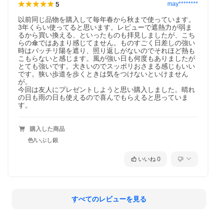
5
may********
以前同じ品物を購入して毎年春から秋まで使っています。

3年くらい使ってると思います。レビューで遮熱力が弱ま
るから買い換える、といったものも拝見しましたが、こち
らの傘ではあまり感じてません。ものすごく日差しの強い
時はバッチリ陽を遮り、照り返しがないのでそれほど熱も
こもらないと感じます。風が強い日も何度もありましたが
とても強いです。大きいのでスッポリおさまる感じもいい
です。狭い歩道を歩くときは気をつけないといけません
が。

今回は友人にプレゼントしようと思い購入しました。晴れ
の日も雨の日も使えるので喜んでもらえると思っていま
す。
購入した商品
色/いぶし銀
いいね
0
すべてのレビューを見る