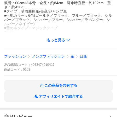
親骨：60cm×8本骨 全長：約84cm 開傘時直径：約102cm 重
さ：約420g
■タイプ：晴雨兼用傘/長傘/ジャンプ傘
■生地カラー：6色(ゴールド／ブラック、ブルー／ブラック、シル
バー／ブラック、シルバー／ブルー、シルバー／ラベンダー、シ
ルバー／ネイビー)
■留め布タイプ：マジックテープ
■素材
生地：ポリエステル100％(ポリウレタンコーティング) 親骨：グラ
もっと見る
スファイバー 中棒：スチール 手元：木
■原産国：中国
■品番：LIEBEN-0104
※LIEBEN-0102リニューアル
ファッション
メンズファッション
傘
日傘
リーベン ひんやり傘(R)
JAN/ISBNコード：
4963474010417
※製品は、自転車・ベビーカー等と固定する器具に取り付けて使
商品
コード：
0102
用する構造になっておりません。視野の妨げ、事故・破損の原因
となる恐れがありますので、絶対に取り付けないでください。
この商品を共有する
※商品画像はできる限り実物に近い状態になるように画像処理な
どで補正を行っておりますが、ご利用されているモニターの種
別、環境によっては、見え方が実際のものと異なって見える場合
アフィリエイトで紹介する
もございます。あらかじめご了承ください。