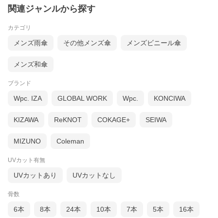
関連ジャンルから探す
カテゴリ
メンズ雨傘
その他メンズ傘
メンズビニール傘
メンズ和傘
ブランド
Wpc. IZA
GLOBAL WORK
Wpc.
KONCIWA
KIZAWA
ReKNOT
COKAGE+
SEIWA
MIZUNO
Coleman
UVカット有無
UVカットあり
UVカットなし
■サイズ親骨：60cm×8本骨 全長：約84cm 開傘時直径：約102cm
重さ：約420g
■タイプ：晴雨兼用傘/長傘/ジャンプ傘
骨数
■生地カラー：6色(ゴールド／ブラック、ブルー／ブラック、シル
バー／ブラック、シルバー／ブルー、シルバー／ラベンダー、シ
6本
8本
24本
10本
7本
5本
16本
ルバー／ネイビー)