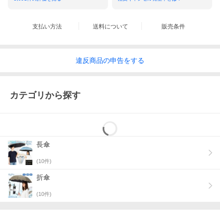
支払い方法
送料について
販売条件
■以下の点をご確認の上お買い求めください。
1.生地の検査結果は「遮光率100.00%」「UVカット率100.0%」と
違反
商品の
申告をする
なりますが、一般財団法人カケンテストセンターの見解の通り
「完全遮光」を意味するものではありません。また傘として仕上
げておりますので、ミシン縫製による縫い目から光が差し込むこ
とがあります。
カテゴリから探す
2.生地の特性上、光が透けて見えるとても小さな穴（ピンホー
ル）がある場合があります。これは製造工程上避けられないこと
で、ピンホールがあっても、雨が濡れることもありません。その
ため僅かなピンホールは良品として販売しております。ご了承く
ださいませ。
長傘
3. 生地に撥水加工が施してありますので、雨の日も使える晴雨兼
用タイプです。雨傘としてご使用になられた後は、乾かしてから
(
10
件)
おしまいください。
折傘
4.ポリウレタンコーティングの性質上、尖ったものや硬いものと
の摩擦により、コーティングがはがれる恐れがあります。ご了承
(
10
件)
ください。
5.生地の特性上、開封時に素材の臭いが感じられる場合がありま
す。数日のご使用や陰干しなどで自然に軽減されていきます。