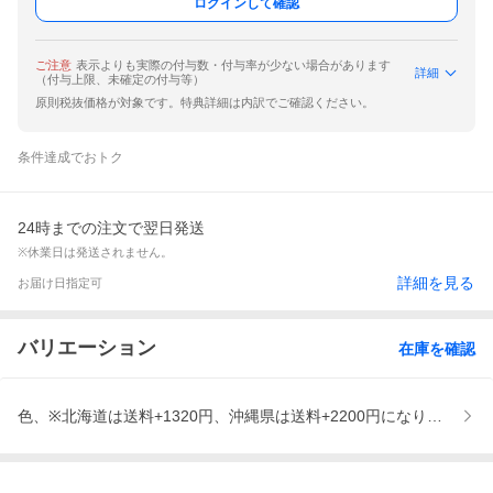
ログインして確認
ご注意
表示よりも実際の付与数・付与率が少ない場合があります
詳細
（付与上限、未確定の付与等）
原則税抜価格が対象です。特典詳細は内訳でご確認ください。
条件達成でおトク
24時までの注文で翌日発送
※休業日は発送されません。
詳細を見る
お届け日指定可
バリエーション
在庫を確認
色、※北海道は送料+1320円、沖縄県は送料+2200円になります。