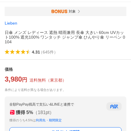
対象
Lieben
日傘 メンズ レディース 遮熱 晴雨兼用 長傘 大きい 60cm UVカッ
ト100% 遮光100% ワンタッチ ジャンプ傘 ひんやり傘 リーベン 0
104
4.31
（
645
件
）
価格
3,980
円
送料無料
（
東京都
）
条件により送料が異なる場合があります。
全額PayPay残高で支払い&LINEと連携で
内訳
獲得
5
%
（
181
pt）
獲得のうち4.5%は
利用先・期間限定