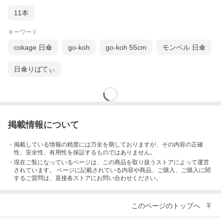
■傘骨カラー：親骨 ホワイト・中棒 シルバー
11本
■留め布タイプ：マジックテープ
■素材生地：ポリエステル100％(ポリウレタンコーティング) 親
骨：グラスファイバー 中棒：スチール 手元：木
キーワード
■原産国：中国
■品番：LIEBEN-0104
cokage 日傘
go-koh
go-koh 55cm
モンベル 日傘
※LIEBEN-0102リニューアル
日傘りばてぃ
※「リーベンひんやり傘」は（株）リーベンの登録商標です。
※製品は、自転車・ベビーカー等と固定する器具に取り付けて使
用する構造になっておりません。視野の妨げ、事故・破損の原因
となる恐れがありますので、絶対に取り付けないでください。
※商品画像はできる限り実物に近い状態になるように画像処理な
掲載情報について
どで補正を行っておりますが、ご利用されているモニターの種
別、環境によっては、見え方が実際のものと異なって見える場合
・掲載している情報の精度には万全を期しておりますが、その内容の正確
もございます。あらかじめご了承ください。
性、安全性、有用性を保証するものではありません。
・現在ご覧になっているページは、この
商品
を取り扱うストアによって運営
されています。 ページに記載されている内容
や商品、ご購入
、ご購入に関
→
折りたたみ傘タイプはこちら
するご質問は、直接各ストアにお問い合わせください。
→
関連商品・類似商品はこちら
このページのトップへ