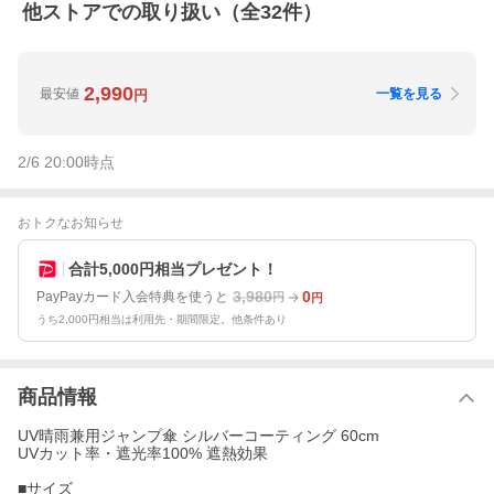
他ストアでの取り扱い（全
32
件）
2,990
最安値
一覧を見る
円
2/6 20:00
時点
おトクなお知らせ
合計5,000円相当プレゼント！
3,980
0
PayPayカード入会特典を使うと
円
円
うち2,000円相当は利用先・期間限定。他条件あり
商品情報
UV晴雨兼用ジャンプ傘 シルバーコーティング 60cm
UVカット率・遮光率100% 遮熱効果
■サイズ