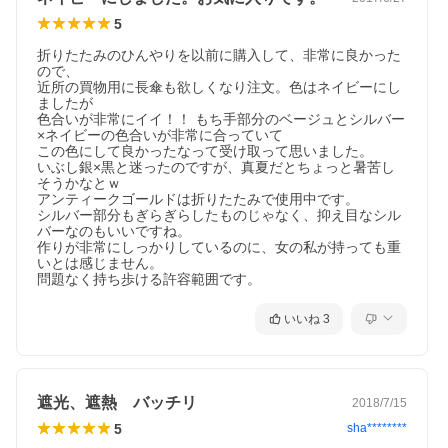
5
折りたたみのひんやりを以前に購入して、非常に良かった
ので、

近所の買物用に長傘も欲しくなり注文。色はネイビーにし
ましたが

色合いが非常にイイ！！ もち手部分のベージュとシルバー
×ネイビーの色合いが非常に合っていて

この色にして良かったなって受け取って思いました。

いぶし銀×黒と迷ったのですが、真夏だとちょっと暑苦し
そうかなとｗ

アンティークゴールドは折りたたみで使用中です。

シルバー部分もぎらぎらしたものじゃなく、抑え目なシル
バーなのもいいですね。

作りが非常にしっかりしているのに、女の私が持っても重
いとは感じません。

問題なく持ち歩ける許容範囲です。
いいね
3
遮光、遮熱 バッチリ
2018/7/15
5
sha********