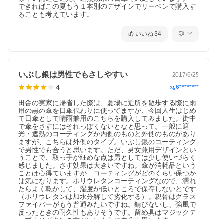
できればこの夏もう１本別のデザインでリーベンで購入す
ることも考えています。
いいね
34
いぶし銀は男性でもさしやすい
2017/6/25
4
xg6********
田舎の実家に帰省した際は、夏場に近所を散歩する際に雨
用の黒の傘を日傘代わりに使ってますが、今回人生はじめ
て日傘として晴雨兼用のこちらを購入してみました。街中
で傘をさすにはそれっぽくないとなと思って。一般に遮
光・遮熱のコーティングが内側のものと外側のものがあり
ますが、こちらは外側のタイプ。いぶし銀のコーティング
で男性でも合うと思います。ただ、男女兼用デザインとい
うことで、取っ手が細めな点は男としては少し使いづらく
感じました。さす効果は大きいですね。傘が消耗品という
ことは心得ていますが、コーティングがどのくらい保つか
は気になります。ポリウレタンコーティングなので、濡れ
たらよく乾かして、湿度が低いところで保存しないとです
（ポリウレタンは加水分解して劣化する）。親骨はグラス
ファイバーがもう普通みたいですね。錆びないし、強風で
反ったときの耐久性もありそうです。留め具はマジックテ