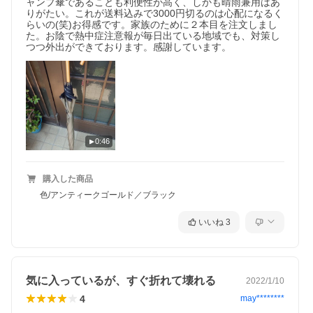
ャンプ傘であることも利便性が高く、しかも晴雨兼用はあ
りがたい。これが送料込みで3000円切るのは心配になるく
らいの(笑)お得感です。家族のために２本目を注文しまし
た。お陰で熱中症注意報が毎日出ている地域でも、対策し
つつ外出ができております。感謝しています。
0:46
購入した商品
色/アンティークゴールド／ブラック
いいね
3
気に入っているが、すぐ折れて壊れる
2022/1/10
4
may********