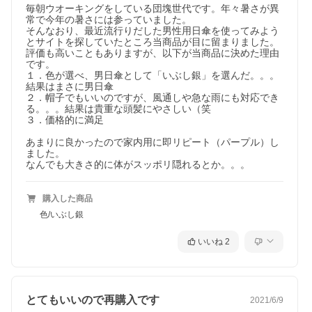
毎朝ウオーキングをしている団塊世代です。年々暑さが異
常で今年の暑さには参っていました。

そんなおり、最近流行りだした男性用日傘を使ってみよう
とサイトを探していたところ当商品が目に留まりました。

評価も高いこともありますが、以下が当商品に決めた理由
です。

モデル使用イメージ
１．色が選べ、男日傘として「いぶし銀」を選んだ。。。
結果はまさに男日傘

２．帽子でもいいのですが、風通しや急な雨にも対応でき
る。。。結果は貴重な頭髪にやさしい（笑

３．価格的に満足

あまりに良かったので家内用に即リピート（パープル）し
ました。

なんでも大きさ的に体がスッポリ隠れるとか。。。
購入した商品
色/いぶし銀
いいね
2
とてもいいので再購入です
2021/6/9