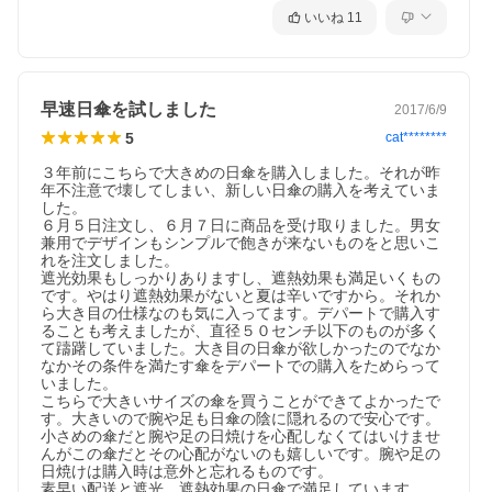
いいね
11
早速日傘を試しました
2017/6/9
5
cat********
３年前にこちらで大きめの日傘を購入しました。それが昨
年不注意で壊してしまい、新しい日傘の購入を考えていま
した。

６月５日注文し、６月７日に商品を受け取りました。男女
兼用でデザインもシンプルで飽きが来ないものをと思いこ
れを注文しました。

遮光効果もしっかりありますし、遮熱効果も満足いくもの
です。やはり遮熱効果がないと夏は辛いですから。それか
ら大き目の仕様なのも気に入ってます。デパートで購入す
ることも考えましたが、直径５０センチ以下のものが多く
て躊躇していました。大き目の日傘が欲しかったのでなか
なかその条件を満たす傘をデパートでの購入をためらって
いました。

こちらで大きいサイズの傘を買うことができてよかったで
す。大きいので腕や足も日傘の陰に隠れるので安心です。
小さめの傘だと腕や足の日焼けを心配しなくてはいけませ
んがこの傘だとその心配がないのも嬉しいです。腕や足の
日焼けは購入時は意外と忘れるものです。

素早い配送と遮光、遮熱効果の日傘で満足しています。
