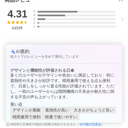
商品レビュー
4.31
5
4
3
2
1
645
件
視聴ページへ(外部サイト)
AI要約
他ストアのレビューを含めて要約しています
※2026年2月より仕様をリニューアル！生地の性能がアップしまし
た。
デザインと機能性が評価される日傘
多くのユーザーがデザインや色合いに満足しており、特に
遮熱性や大きさが好評です。晴雨兼用で使える点も便利
で、日差しをしっかり遮る性能が評価されています。ただ
し、一部のユーザーからは開閉機構の不具合や耐久性に関
する不安の声も上がっています。
良い点
デザインが素敵
遮熱性が高い
大きさがちょうど良い
晴雨兼用で便利
軽量で使いやすい
その他の注意点
AI回答の正確性や商品の効果は保証されません（
）