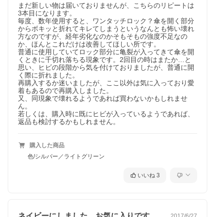
まだ新しい物は届いておりませんが、こちらのリピートは
3本目になります。

毎度、数年使用すると、ワンタッチロック？傘を開く部分
からボキッと折れてキレてしまうというなんとも怖い壊れ
方なのですが、経年劣化なのかそもそもの強度不足なの
か、ほんとこれだけは改善してほしい所です。

普通に使用していてロック部分に亀裂が入ってきて傘を開
くときに千切れ落ちる現象です。2回目の時はまたか…と
思い、ヒビの段階から気を付けておりましたが、普通に開
く際に折れました。

再購入するか迷いましたが、ここ以外は気に入っており愛
着もあるので再購入しました。

又、同現象で壊れるようであれば買わないかもしれませ
ん。

若しくは、購入時に既にヒビが入っているようであれば、
購入した商品
色/シルバー／ライトグリーン
いいね
3
ネイビーにしました。お気に入りです。
2017/6/27