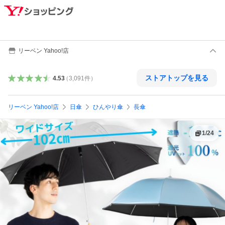
リーベン Yahoo!店
ストアトップを見る
4.53
（
3,091
件
）
リーベン Yahoo!店
日傘
ひんやり傘
長傘
1
/
24