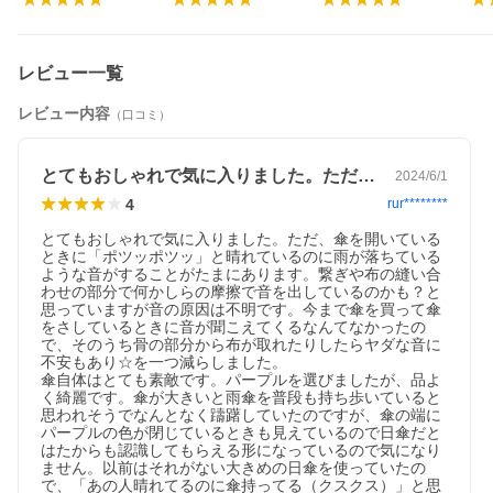
レビュー一覧
レビュー内容
（口コミ）
とてもおしゃれで気に入りました。ただ、…
2024/6/1
4
rur********
とてもおしゃれで気に入りました。ただ、傘を開いている
ときに「ポツッポツッ」と晴れているのに雨が落ちている
ような音がすることがたまにあります。繋ぎや布の縫い合
わせの部分で何かしらの摩擦で音を出しているのかも？と
思っていますが音の原因は不明です。今まで傘を買って傘
をさしているときに音が聞こえてくるなんてなかったの
で、そのうち骨の部分から布が取れたりしたらヤダな音に
不安もあり☆を一つ減らしました。

傘自体はとても素敵です。パープルを選びましたが、品よ
く綺麗です。傘が大きいと雨傘を普段も持ち歩いていると
思われそうでなんとなく躊躇していたのですが、傘の端に
パープルの色が閉じているときも見えているので日傘だと
はたからも認識してもらえる形になっているので気になり
ません。以前はそれがない大きめの日傘を使っていたの
で、「あの人晴れてるのに傘持ってる（クスクス）」と思