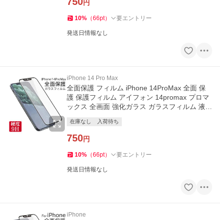
750
円
10
%
（
66
pt
）
要エントリー
発送日情報なし
iPhone 14 Pro Max
全面保護 フィルム iPhone 14ProMax 全面 保
護 保護フィルム アイフォン 14promax プロマ
ックス 全画面 強化ガラス ガラスフィルム 液晶
保護 ガラス
在庫なし
入荷待ち
750
円
10
%
（
66
pt
）
要エントリー
発送日情報なし
iPhone