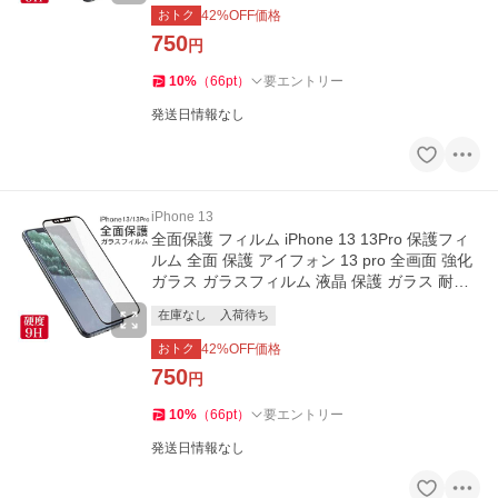
おトク
42
%OFF価格
750
円
10
%
（
66
pt
）
要エントリー
発送日情報なし
iPhone 13
全面保護 フィルム iPhone 13 13Pro 保護フィ
ルム 全面 保護 アイフォン 13 pro 全画面 強化
ガラス ガラスフィルム 液晶 保護 ガラス 耐衝
撃
在庫なし
入荷待ち
おトク
42
%OFF価格
750
円
10
%
（
66
pt
）
要エントリー
発送日情報なし