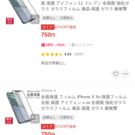
面 保護 アイフォン 11 イレブン 全画面 強化ガ
ラス ガラスフィルム 液晶 保護 ガラス 耐衝撃
在庫なし
入荷待ち
おトク
42
%OFF価格
750
円
10
%
（
66
pt
）
要エントリー
4.43
（
30
件
）
発送日情報なし
iPhone X
全面保護 フィルム iPhone X Xs 保護フィルム
全面 保護 アイフォン x xs 全画面 強化ガラス
ガラスフィルム 液晶 保護 ガラス 耐衝撃
在庫なし
入荷待ち
おトク
42
%OFF価格
750
円