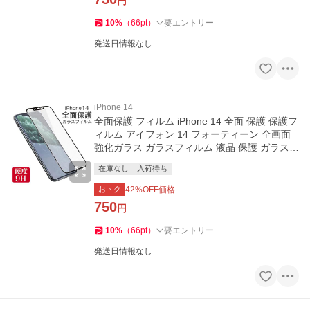
円
10
%
（
66
pt
）
要エントリー
発送日情報なし
iPhone 14
全面保護 フィルム iPhone 14 全面 保護 保護フ
ィルム アイフォン 14 フォーティーン 全画面
強化ガラス ガラスフィルム 液晶 保護 ガラス
耐衝撃
在庫なし
入荷待ち
おトク
42
%OFF価格
750
円
10
%
（
66
pt
）
要エントリー
発送日情報なし