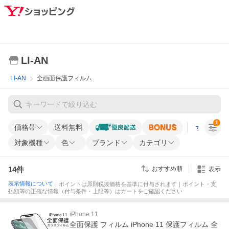
LI-AN
LI-AN
全画面保護フィルム
1
価格帯
送料無料
すべての条
対象機種
色
ブランド
カテゴリ
14
件
おすすめ順
表示
表示情報について
｜ポイントは原則税抜価格を基準に付与されます｜ポイント・支
払額等の正確な情報（付与条件・上限等）はカートをご確認ください
iPhone 11
全面保護 フィルム iPhone 11 保護フィルム 全