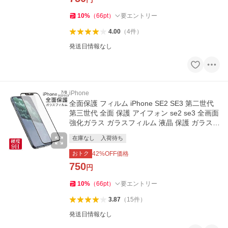
10
%
（
66
pt
）
要エントリー
4.00
（
4
件
）
発送日情報なし
iPhone
全面保護 フィルム iPhone SE2 SE3 第二世代
第三世代 全面 保護 アイフォン se2 se3 全画面
強化ガラス ガラスフィルム 液晶 保護 ガラス
耐衝撃
在庫なし
入荷待ち
おトク
42
%OFF価格
750
円
10
%
（
66
pt
）
要エントリー
3.87
（
15
件
）
発送日情報なし