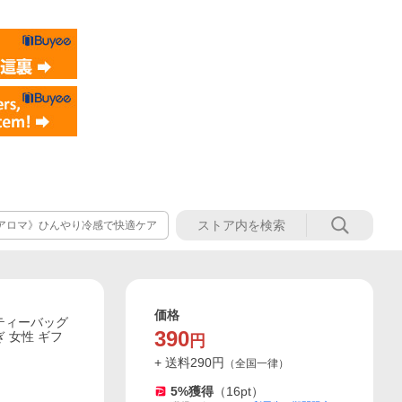
アロマ》ひんやり冷感で快適ケア
価格
 ティーバッグ
390
ぎ 女性 ギフ
円
+ 送料
290
円
（
全国一律
）
5
%獲得
（
16
pt）