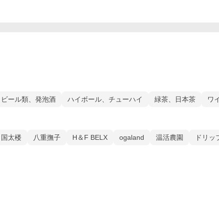
ビール類、発泡酒
ハイボール、チューハイ
緑茶、日本茶
ワ
国太楼
八重撫子
H＆F BELX
ogaland
温活農園
ドリッ