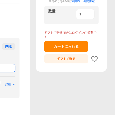
獲得のうち4.5%は
利用先・期間限定
数量
ギフトで贈る場合はログインが必要で
す
内訳
カートに入れる
ギフトで
贈る
付
詳細