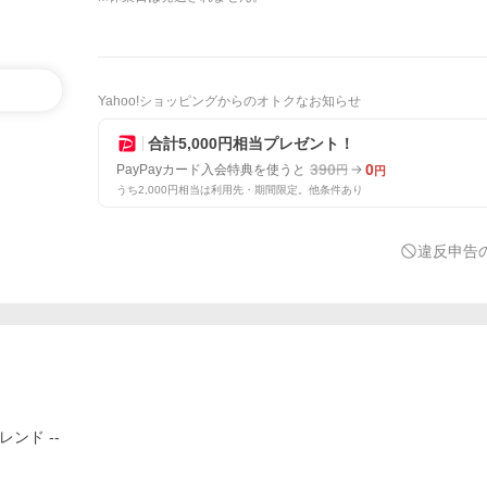
Yahoo!ショッピングからのオトクなお知らせ
合計5,000円相当プレゼント！
390
0
PayPayカード入会特典を使うと
円
円
うち2,000円相当は利用先・期間限定。他条件あり
違反申告
レンド --