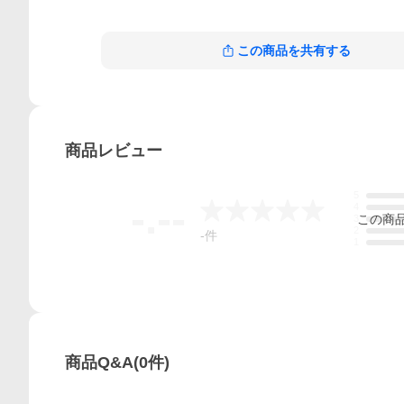
この商品を共有する
商品
レビュー
5
-.--
4
この
商
3
2
-
件
1
商品Q&A
(
0
件)