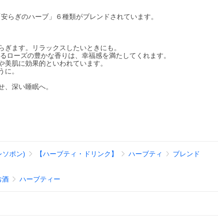
「安らぎのハーブ」６種類がブレンドされています。
らぎます。リラックスしたいときにも。
れるローズの豊かな香りは、幸福感を満たしてくれます。
や美肌に効果的といわれています。
うに。
せ、深い睡眠へ。
レソポン)
【ハーブティ・ドリンク】
ハーブティ
ブレンド
お酒
ハーブティー