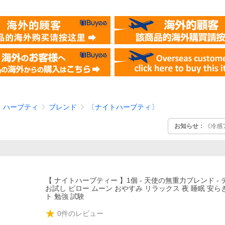
ハーブティ
ブレンド
〔ナイトハーブティ〕
お知らせ：
《冷感
）
【 ナイトハーブティー 】1個 - 天使の無重力ブレンド -
お試し ピロー ムーン おやすみ リラックス 夜 睡眠 安ら
ト 勉強 試験
0
件のレビュー