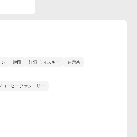
イン
焼酎
洋酒 ウィスキー
健康茶
プコーヒーファクトリー