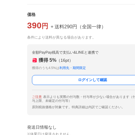
価格
390
円
+ 送料
290
円
（
全国一律
）
条件により送料が異なる場合があります。
全額PayPay残高で支払い&LINEと連携で
獲得
5
%
（
16
pt）
獲得のうち4.5%は
利用先・期間限定
ログインして確認
ご注意
表示よりも実際の付与数・付与率が少ない場合があります（
与上限、未確定の付与等）
原則税抜価格が対象です。特典詳細は内訳でご確認ください。
発送日情報なし
※休業日は発送されません。