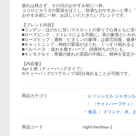
疲れは残さず、その日のおやすみ前に一杯。
ココロとカラダの緊張をほぐし、快適なおやすみへと導く
おやすみ前に一杯、お試しいただきたいブレンドです。
【ブレンド内容】
■リンデン：ほのかに甘いマスカットの香りで心身ともに安
■ローズピンク ：ストレスによる不眠に。美の象徴といわ
■ローズヒップ：通称「ビタミンの爆弾」は疲労回復、健康
■キャットニップ：神経の緊張がほぐれ、ぐっすり眠れるよ
■ベルベーヌ ：疲れを癒すハーブ。頭痛持ちの方にも。
■キンモクセイ：胃腸の疲れが原因の不眠に。精神を安定さ
【内容量】
4g×１個（ティーバッグタイプ）
※ティーバッグ1つでカップ3回分淹れることが可能です。
商品
カテゴリ
レソンシエル ジャポン(
〔ナイトハーブティ〕
食品
ドリンク、水、
商品
コード
night-herbtea-1