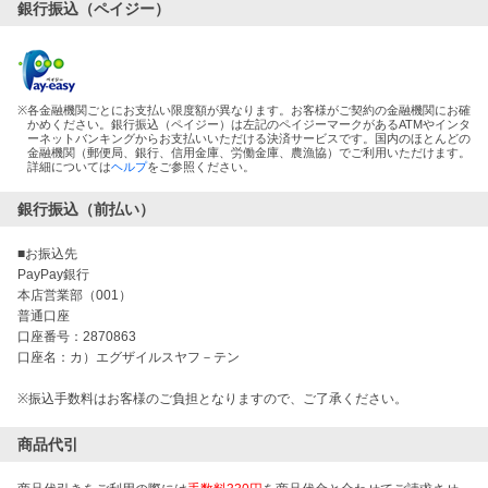
銀行振込（ペイジー）
※
各金融機関ごとにお支払い限度額が異なります。お客様がご契約の金融機関にお確
かめください。銀行振込（ペイジー）は左記のペイジーマークがあるATMやインタ
ーネットバンキングからお支払いいただける決済サービスです。国内のほとんどの
金融機関（郵便局、銀行、信用金庫、労働金庫、農漁協）でご利用いただけます。
詳細については
ヘルプ
をご参照ください。
銀行振込（前払い）
■お振込先
PayPay銀行
本店営業部（001）
普通口座
口座番号：2870863
口座名：カ）エグザイルスヤフ－テン
※振込手数料はお客様のご負担となりますので、ご了承ください。
商品代引