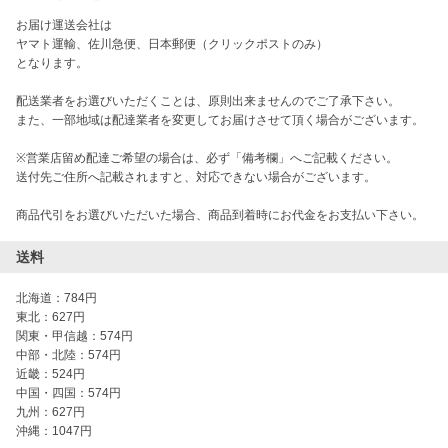
お届け運送会社は

ヤマト運輸、佐川急便、日本郵便（クリックポストのみ）

となります。

配送業者をお選びいただくことは、原則出来ませんのでご了承下さい。

また、一部地域は配達業者を変更してお届けさせて頂く場合がございます。

※営業店留め配達ご希望の場合は、必ず「備考欄」へご記載ください。

送付先ご住所へ記載されますと、対応できない場合がございます。

商品代引をお選びいただいた場合、商品到着時にお代金をお支払い下さい。
送料
北海道：784円

東北：627円

関東・甲信越：574円

中部・北陸：574円

近畿：524円

中国・四国：574円

九州：627円
