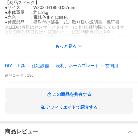
【商品スペック】
●サイズ ：W202×H198×D37mm
●本体重量 ：約1.2kg
●光色 ：電球色または白色
●付属部品 ：壁取付け部品一式、取り扱い説明書、保証書
※LEDの点灯はセンサーとタイマーにより自動制御しています
※無日照対応日数は〜5日間です（1日6時間点灯の場合）
※「晴れ日におよそ2時間〜の直射日光が当たる場所」へご設置く
ださい
もっと見る
【ご購入に関して】
(1)ご注文フォームに名入れする「文字」と「文字フォント」をご
DIY、工具
住宅設備
表札、ネームプレート
玄関用
記入ください
※「文字」は、お客様のお名前の他、マンション/会社/店舗などの
商品
コード：
186
名称も承っております
※「文字フォント」は下記の商品説明よりご参照ください
(2)ご注文のお手続き完了後、当店よりお客様のメールアドレスに
「完成イメージ図」をお送りさせていただきます
この商品を共有する
(3)「完成イメージ図」にて修正等のご確認をいただき、デザイン
のご承認後に製作開始となります
アフィリエイトで紹介する
【納期・取付方法に関して】
●受注生産のため、ご注文いただいてから約20〜30日程度のお時
間が掛かります
●取付け方法は下記の説明をご覧ください
商品レビュー