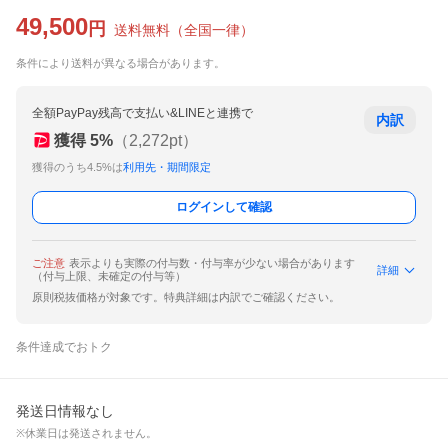
49,500
円
送料無料
（
全国一律
）
条件により送料が異なる場合があります。
全額PayPay残高で支払い&LINEと連携で
内訳
獲得
5
%
（
2,272
pt）
獲得のうち4.5%は
利用先・期間限定
ログインして確認
ご注意
表示よりも実際の付与数・付与率が少ない場合があります
詳細
（付与上限、未確定の付与等）
原則税抜価格が対象です。特典詳細は内訳でご確認ください。
条件達成でおトク
発送日情報なし
※休業日は発送されません。