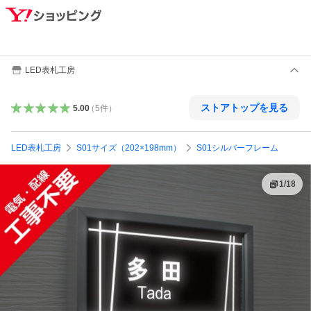
LED表札工房
ストアトップを見る
5.00
（
5
件
）
LED表札工房
S01サイズ（202×198mm）
S01シルバーフレーム
1
/
18