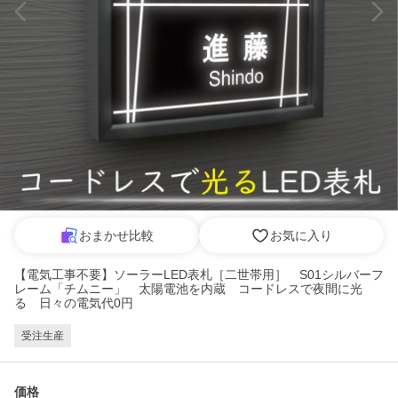
おまかせ比較
お気に入り
【電気工事不要】ソーラーLED表札［二世帯用］ S01シルバーフ
レーム「チムニー」 太陽電池を内蔵 コードレスで夜間に光
る 日々の電気代0円
受注生産
価格