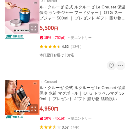
Le Creuset
ル・クルーゼ 公式 ルクルーゼ Le Creuset 保温
保冷 ランチジャー フードジャー｜ OTG スー
プジャー 500ml ｜ プレゼント ギフト 贈り物
結婚祝い
5,500
円
15
%
（
752
pt
）
要エントリー
4.62
（
13
件
）
本日翌日お届け非対応
Le Creuset
ル・クルーゼ 公式 ルクルーゼ Le Creuset 保温
保冷 水筒 マグボトル｜ OTG トラベルマグ 35
0ml ｜ プレゼント ギフト 贈り物 結婚祝い
4,950
円
10
%
（
451
pt
）
要エントリー
3.57
（
7
件
）