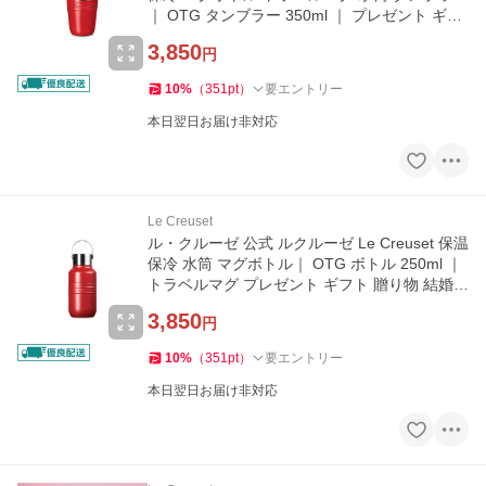
｜ OTG タンブラー 350ml ｜ プレゼント ギフ
ト 贈り物 結婚祝い
3,850
円
10
%
（
351
pt
）
要エントリー
本日翌日お届け非対応
Le Creuset
ル・クルーゼ 公式 ルクルーゼ Le Creuset 保温
保冷 水筒 マグボトル｜ OTG ボトル 250ml ｜
トラベルマグ プレゼント ギフト 贈り物 結婚祝
い
3,850
円
10
%
（
351
pt
）
要エントリー
本日翌日お届け非対応