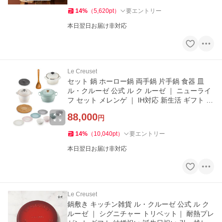
14
%
（
5,620
pt
）
要エントリー
本日翌日お届け非対応
Le Creuset
セット 鍋 ホーロー鍋 両手鍋 片手鍋 食器 皿
ル・クルーゼ 公式 ル ク ルーゼ ｜ ニューライ
フ セット メレンゲ ｜ IH対応 新生活 ギフト 特
価
88,000
円
14
%
（
10,040
pt
）
要エントリー
本日翌日お届け非対応
Le Creuset
鍋敷き キッチン雑貨 ル・クルーゼ 公式 ル ク
ルーゼ ｜ シグニチャー トリベット｜ 耐熱プレ