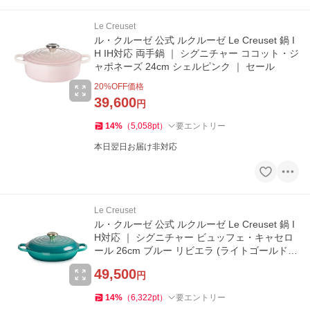
Le Creuset
ル・クルーゼ 公式 ルクルーゼ Le Creuset 鍋 I
H IH対応 両手鍋 ｜ シグニチャー ココット・ジ
ャポネーズ 24cm シェルピンク ｜ セール
20
%OFF価格
39,600
円
14
%
（
5,058
pt
）
要エントリー
本日翌日お届け非対応
Le Creuset
ル・クルーゼ 公式 ルクルーゼ Le Creuset 鍋 I
H対応 ｜ シグニチャー ビュッフェ・キャセロ
ール 26cm ブルー リビエラ (ライトゴールドツ
マミ) ｜ ギフト
49,500
円
14
%
（
6,322
pt
）
要エントリー