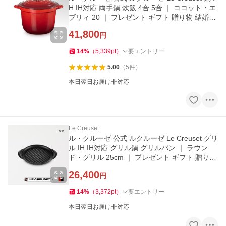
H IH対応 両手鍋 炊飯 4合 5合 ｜ ココット・エ
ブリィ 20 ｜ プレゼント ギフト 贈り物 結婚祝
い
41,800
円
14
%
（
5,339
pt
）
要エントリー
5.00
（
5
件
）
本日翌日お届け非対応
Le Creuset
ル・クルーゼ 公式 ルクルーゼ Le Creuset グリ
ル IH IH対応 グリル鍋 グリルパン ｜ ラウン
ド・グリル 25cm ｜ プレゼント ギフト 贈り物
結婚祝い
26,400
円
14
%
（
3,372
pt
）
要エントリー
本日翌日お届け非対応