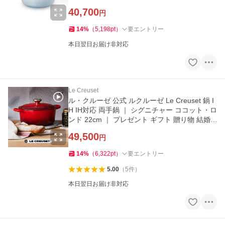
祝い
40,700
円
14
%
（
5,198
pt
）
要エントリー
本日翌日お届け非対応
Le Creuset
ル・クルーゼ 公式 ルクルーゼ Le Creuset 鍋 I
H IH対応 両手鍋 ｜ シグニチャー ココット・ロ
ンド 22cm ｜ プレゼント ギフト 贈り物 結婚
祝い
49,500
円
14
%
（
6,322
pt
）
要エントリー
5.00
（
5
件
）
本日翌日お届け非対応