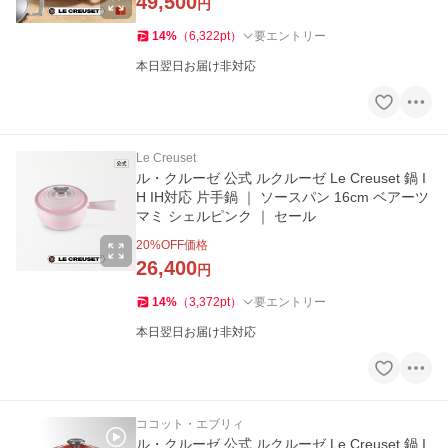
49,500
円
14
%
（
6,322
pt
）
要エントリー
本日翌日お届け非対応
Le Creuset
ル・クルーゼ 公式 ルクルーゼ Le Creuset 鍋 I
H IH対応 片手鍋 ｜ ソースパン 16cm ベアーツ
マミ シェルピンク ｜ セール
20
%OFF価格
26,400
円
14
%
（
3,372
pt
）
要エントリー
本日翌日お届け非対応
ココット・エブリィ
ル・クルーゼ 公式 ルクルーゼ Le Creuset 鍋 I