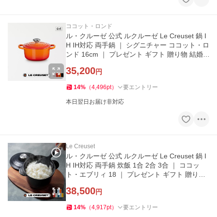
ココット・ロンド
ル・クルーゼ 公式 ルクルーゼ Le Creuset 鍋 I
H IH対応 両手鍋 ｜ シグニチャー ココット・ロ
ンド 16cm ｜ プレゼント ギフト 贈り物 結婚
祝い
35,200
円
14
%
（
4,496
pt
）
要エントリー
本日翌日お届け非対応
Le Creuset
ル・クルーゼ 公式 ルクルーゼ Le Creuset 鍋 I
H IH対応 両手鍋 炊飯 1合 2合 3合 ｜ ココッ
ト・エブリィ 18 ｜ プレゼント ギフト 贈り物
結婚祝い
38,500
円
14
%
（
4,917
pt
）
要エントリー