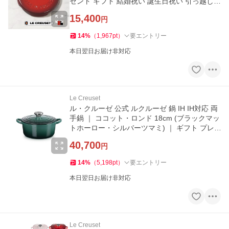
ゼント ギフト 結婚祝い 誕生日祝い 引っ越し祝
い
15,400
円
14
%
（
1,967
pt
）
要エントリー
本日翌日お届け非対応
Le Creuset
ル・クルーゼ 公式 ルクルーゼ 鍋 IH IH対応 両
手鍋 ｜ ココット・ロンド 18cm (ブラックマッ
トホーロー・シルバーツマミ) ｜ ギフト プレ
ゼント 結婚祝い
40,700
円
14
%
（
5,198
pt
）
要エントリー
本日翌日お届け非対応
Le Creuset