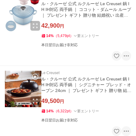
ル・クルーゼ 公式 ルクルーゼ Le Creuset 鍋 I
H IH対応 両手鍋 ｜ ココット・ダムール ループ
｜ プレゼント ギフト 贈り物 結婚祝い 出産祝
い
42,900
円
14
%
（
5,479
pt
）
要エントリー
本日翌日お届け非対応
Le Creuset
ル・クルーゼ 公式 ルクルーゼ Le Creuset 鍋 I
H IH対応 両手鍋 ｜ シグニチャー ブレッド・オ
ーブン 24cm ｜ プレゼント ギフト 贈り物 結
婚祝い
49,500
円
14
%
（
6,322
pt
）
要エントリー
本日翌日お届け非対応