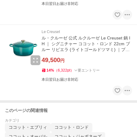
本日翌日お届け非対応
Le Creuset
ル・クルーゼ 公式 ルクルーゼ Le Creuset 鍋 I
H ｜ シグニチャー ココット・ロンド 22cm ブ
ルー リビエラ (ライトゴールドツマミ) ｜プレ
ゼント ギフト 贈り物
49,500
円
14
%
（
6,322
pt
）
要エントリー
本日翌日お届け非対応
このページの関連情報
カテゴリ
ココット・エブリィ
ココット・ロンド
ココット・オーバル
ココット・ジャポネーズ