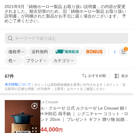
2021年9月「鋳物ホーロー製品 お取り扱い説明書」の内容が変更
されました。順次切替のため、旧「鋳物ホーロー製品 お取り扱い
説明書」が同梱された製品がお手元に届く場合がございます。 予
めご了承ください。
1
価格帯
送料無料
すべての条
色
ブランド
カテゴリ
67
件
おすすめ順
表示
表示情報について
｜ポイントは原則税抜価格を基準に付与されます｜ポイント・支
払額等の正確な情報（付与条件・上限等）はカートをご確認ください
Le Creuset
ル・クルーゼ 公式 ルクルーゼ Le Creuset 鍋 I
H IH対応 両手鍋 ｜ シグニチャー ココット・ロ
ンド 20cm ｜ プレゼント ギフト 贈り物 結婚
祝い
44,000
円