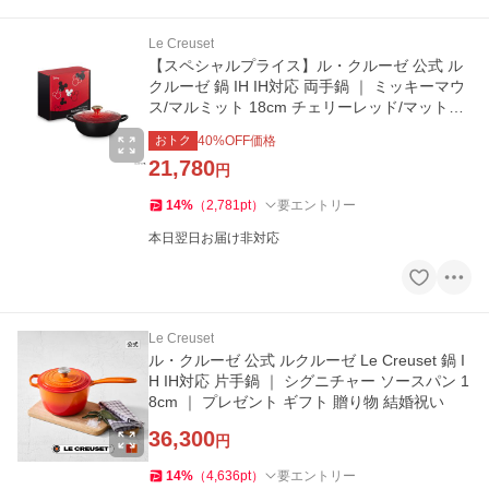
Le Creuset
【スペシャルプライス】ル・クルーゼ 公式 ル
クルーゼ 鍋 IH IH対応 両手鍋 ｜ ミッキーマウ
ス/マルミット 18cm チェリーレッド/マットブ
ラック ｜ プレゼント
おトク
40
%OFF価格
21,780
円
14
%
（
2,781
pt
）
要エントリー
本日翌日お届け非対応
Le Creuset
ル・クルーゼ 公式 ルクルーゼ Le Creuset 鍋 I
H IH対応 片手鍋 ｜ シグニチャー ソースパン 1
8cm ｜ プレゼント ギフト 贈り物 結婚祝い
36,300
円
14
%
（
4,636
pt
）
要エントリー