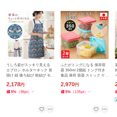
うしろ姿がスッキリ見える
ふたがトングになる 保存容
エプロン ホルターネック 首
器 350ml 2個組 トング付き
掛け 紐 後ろ結び 前結び モリ
食品 保存 容器 ストック ケー
ス 柄 エレガントエプロン 大
ス パック 漬物 薬味 紅生姜
2,178
2,970
円
円
人 おしゃれ カフェエプロン
入れ レンジ 食洗機対応 角型
蒸し
胸当てエプロン
冷凍 定形外出荷
5
%
（
98
pt
）
5
%
（
135
pt
）