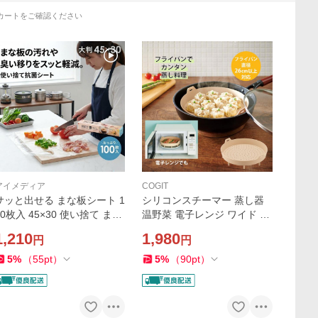
カートをご確認ください
アイメディア
COGIT
サッと出せる まな板シート 1
シリコンスチーマー 蒸し器
00枚入 45×30 使い捨て まな
温野菜 電子レンジ ワイド 2
板用 シート 皿 トレイ 汚れ軽
WAY フライパン 蒸し 板 料
1,210
1,980
円
円
減 肉 魚 ニオイ 色移り 臭い
理 ヘルシー 油カット 焼き芋
移り 汚れ 防止 キャンプ アウ
食洗機対応 コジット 大容量
5
%
（
55
pt
）
5
%
（
90
pt
）
トドア 抗菌
点心 一人暮らし