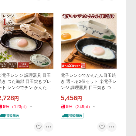
楽電子レンジ 調理器具 目玉
電子レンジでかんたん目玉焼
焼き つた織部 目玉焼きプレ
き 選べる2個セット 楽電子レ
ート レンジでチン かんたん
ンジ 調理器具 目玉焼き つた
目玉焼き 目玉焼き器 レンジ
織部 目玉焼きプレート 蒸し
2,728
5,456
円
円
器 1人暮らし 温野菜 蒸
器 1人暮らし 温野菜 蒸し野
し野菜 軽量 陶器
菜 軽量
5
%
（
123
pt
）
5
%
（
249
pt
）