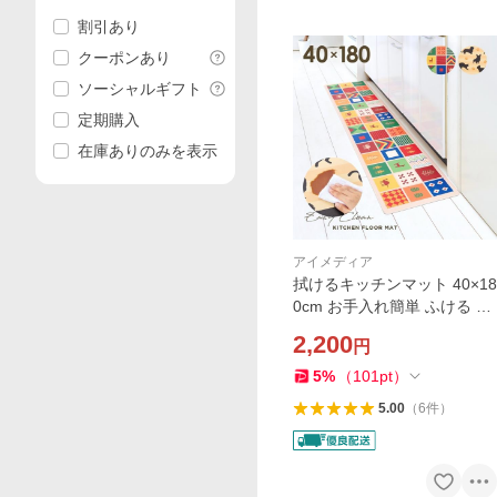
割引あり
クーポンあり
ソーシャルギフト
定期購入
在庫ありのみを表示
アイメディア
拭けるキッチンマット 40×18
0cm お手入れ簡単 ふける 台
所 クッション マット 厚み3.
2,200
円
5mm 足が楽 キッチンラグ 撥
水 防水 PVC 洗濯不要 汚れ防
5
%
（
101
pt
）
止 滑り止め
5.00
（
6
件
）