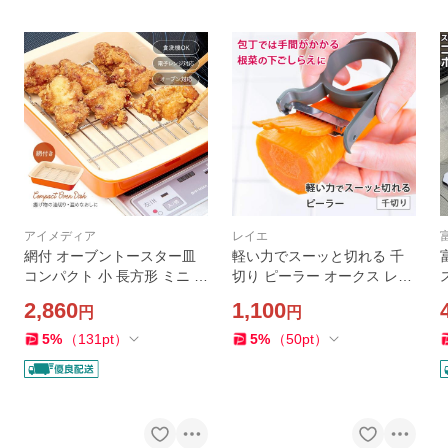
アイメディア
レイエ
網付 オーブントースター皿
軽い力でスーッと切れる 千
コンパクト 小 長方形 ミニ グ
切り ピーラー オークス レイ
ラタン皿 スクエア 取っ手 つ
エ 千切り刃 食洗機対応 芽取
2,860
1,100
円
円
かみ 耐熱 容器 皿 油きり バ
り付き ステンレス きんぴら
ット スクエア型 おしゃれ 温
ごぼう 大根 根菜 よく切れる
5
%
（
131
pt
）
5
%
（
50
pt
）
め直し
日本製