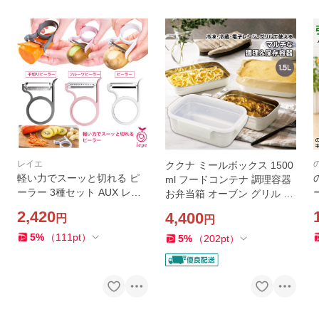
レイエ
ククナ ミールボックス 1500
軽い力でスーッと切れる ピ
ml フードコンテナ 調理容器
ーラー 3種セット AUX レイ
お弁当箱 オーブン グリル 電
エ 皮むき器 食洗機対応 芽取
子レンジ対応 食品 食洗機対
2,420
4,400
円
円
り付 ステンレス じゃがいも
応 ステンレス 角型 スタッキ
野菜 フルーツ 千切り 根菜 下
ング
5
%
（
111
pt
）
5
%
（
202
pt
）
ごしらえ 日本製