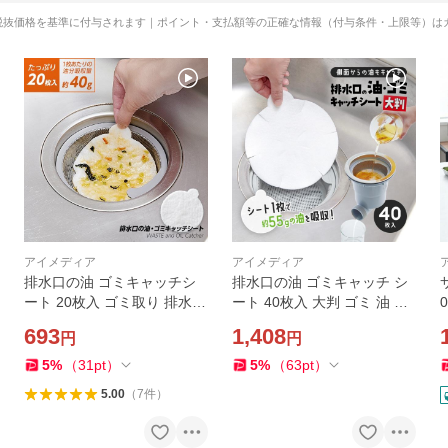
税抜価格を基準に付与されます｜ポイント・支払額等の正確な情報（付与条件・上限等）は
アイメディア
アイメディア
排水口の油 ゴミキャッチシ
排水口の油 ゴミキャッチ シ
ート 20枚入 ゴミ取り 排水溝
ート 40枚入 大判 ゴミ 油 取
キッチン排水カゴ 流し 三角
り 排水溝 キッチン 排水カゴ
693
1,408
円
円
コーナー 油取り ヌメリ防止
流し 三角コーナー ヌメリ 防
ヌメリ対策 吸油 吸収 油 食べ
止 対策 吸油 食べかす 吸収
5
%
（
31
pt
）
5
%
（
63
pt
）
かす 定形外出荷
紙 定形外出荷
5.00
（
7
件
）