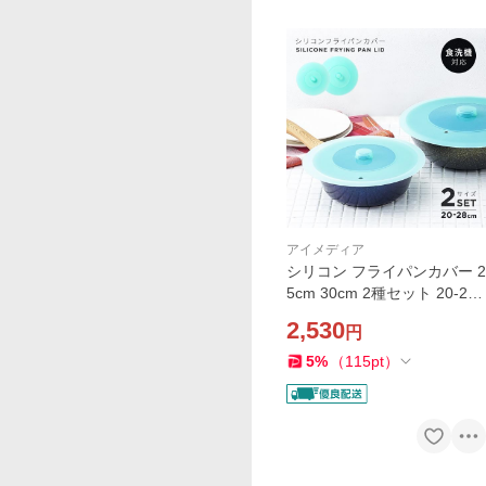
アイメディア
シリコン フライパンカバー 2
5cm 30cm 2種セット 20-28c
m対応 フライパンの蓋 フタ
2,530
円
鍋ふた 鍋蓋 軽量 電子レンジ
対応 食洗機対応 フライパン
5
%
（
115
pt
）
カバー