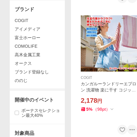
ブランド
COGIT
アイメディア
富士ホーロー
COMOLIFE
高木金属工業
オークス
ブランド登録なし
COGIT
ののじ
カンガルーランドリーエプロ
ン 洗濯物 楽に干す コジット
洗濯 ランドリーエプロン カ
2,178
開催中のイベント
円
ンガルーエプロン ポケット
ランドリー 洗濯用 エプロン
5
%
（
98
pt
）
ボーナスセレクショ
楽に干す
ン最大40%
対象商品