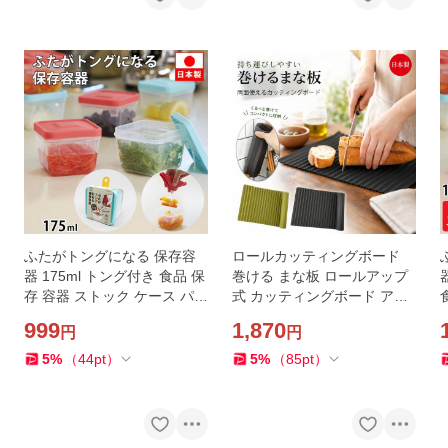
ふたがトングになる 保存容
ロールカッティングボード
器 175ml トング付き 食品 保
巻ける まな板 ロールアップ
存 容器 ストック ケース パッ
式 カッティングボード アウ
ク 漬物 薬味 紅生姜 入れ レ
トドア キャンプ 持ち運び す
999
1,870
円
円
ンジ 食洗機対応 角型 冷凍 日
きま収納 自立 両面使える カ
本製 定形外出荷
ッティングマット
5
%
（
44
pt
）
5
%
（
85
pt
）