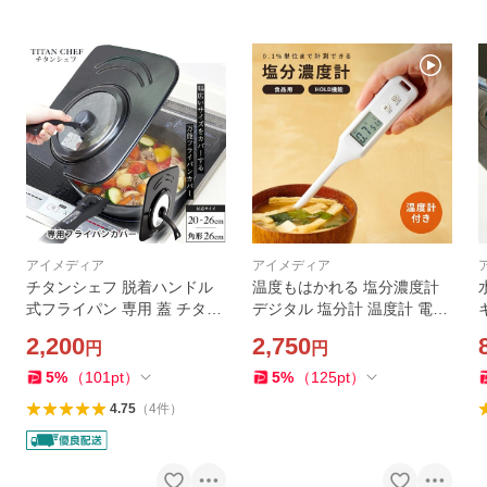
アイメディア
アイメディア
チタンシェフ 脱着ハンドル
温度もはかれる 塩分濃度計
式フライパン 専用 蓋 チタン
デジタル 塩分計 温度計 電子
シェフ用 ふた 鍋蓋のみ 20〜
塩分濃度 測定器 塩分 計測器
2,200
2,750
円
円
26cm スクエアパン対応 パン
塩分 チェッカー 計算 計る 減
フタ フライパンカバー ガラ
塩 ダイエット 高血圧 塩分制
5
%
（
101
pt
）
5
%
（
125
pt
）
ス蓋
限 健康グッズ
4.75
（
4
件
）