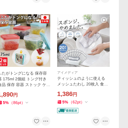
アイメディア
ふたがトングになる 保存容
ティッシュのように使える
器 175ml 2個組 トング付き
メッシュたわし 20枚入 食器
食品 保存 容器 ストック ケー
洗い 水まわり コンロ キッチ
ス パック 漬物 薬味 紅生姜
1,386
1,890
円
円
ン 掃除 乾きやすい シートタ
入れ レンジ 食洗機対応 角型
イプ スポンジ メッシュ クロ
冷凍 定形外出荷
5
%
（
62
pt
）
5
%
（
86
pt
）
ス 繰り返し ふきん