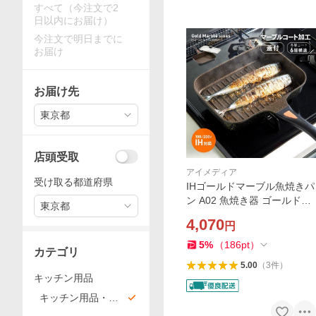
すべて（今注文で2
日以内にお届け）
今注文で明日までに
お届け
お届け先
東京都
店頭受取
アイメディア
受け取る都道府県
IHゴールドマーブル魚焼きパ
ン A02 魚焼き器 ゴールドマ
東京都
ーブル 魚焼きパン ガス対応 i
4,070
円
h対応 魚焼きフライパン 魚焼
きグリルパン 魚焼き機
5
%
（
186
pt
）
カテゴリ
5.00
（
3
件
）
キッチン用品
キッチン用品・雑
貨・エプロン