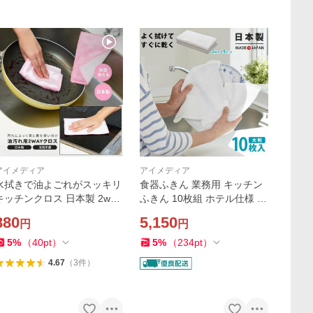
アイメディア
アイメディア
水拭きで油よごれがスッキリ
食器ふきん 業務用 キッチン
キッチンクロス 日本製 2way
ふきん 10枚組 ホテル仕様 食
油汚れ 水だけで汚れが落ち
器 拭き クロス ワッフル 綿
880
5,150
円
円
る 洗剤なし 拭くだけ 油汚れ
大判 40×50cm 日本製 乾きや
クロス 洗剤不要 再利用 洗え
すい タオル 大きめ 吸水 速乾
5
%
（
40
pt
）
5
%
（
234
pt
）
る エコ
食器ふき
4.67
（
3
件
）