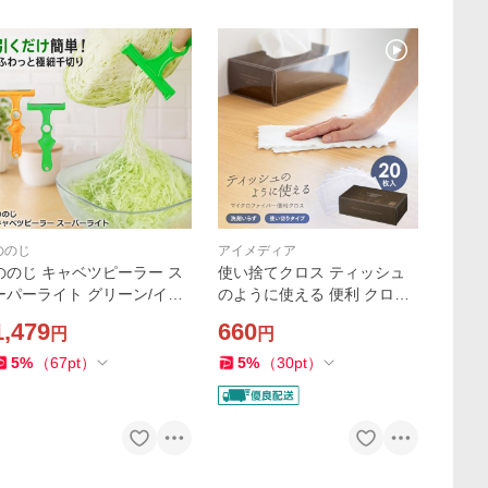
ののじ
アイメディア
ののじ キャベツピーラー ス
使い捨てクロス ティッシュ
ーパーライト グリーン/イエ
のように使える 便利 クロス
ロー キャベツ 千切り スライ
マルチ 20枚入 使い切り 布巾
1,479
660
円
円
サー ふわふわキャベツ 大根
ふきん マイクロファイバー
かつらむき 根菜 ピーラー 定
水拭き 乾拭き お掃除シート
5
%
（
67
pt
）
5
%
（
30
pt
）
形外出荷
ワイパー