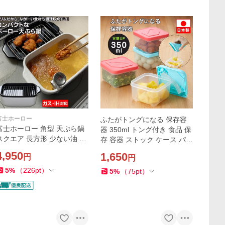
富士ホーロー
ふたがトングになる 保存容
富士ホーロー 角型 天ぷら鍋
器 350ml トング付き 食品 保
スクエア 長方形 少ない油 長
存 容器 ストック ケース パッ
い食材 揚げやすい ホーロー
ク 漬物 薬味 紅生姜 入れ レ
4,950
1,650
円
円
琺瑯 食洗機対応 揚げ鍋 IH対
ンジ 食洗機対応 角型 冷凍 日
応 温度計 揚げ物パット 網 付
本製 定形外出荷
5
%
（
226
pt
）
5
%
（
75
pt
）
き ホワイト