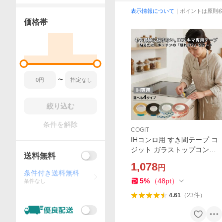
表示情報について
｜ポイントは原則
価格帯
〜
絞り込む
条件を解除
COGIT
IHコンロ用 すき間テープ コ
ジット ガラストップコンロ I
送料無料
Hクッキングヒーター IH調理
1,078
円
器の保護 テープ コンロ周り
条件付き送料無料
隙間 シール 汚れ防止 フレー
5
%
（
48
pt
）
条件なし
ムカバー 日本製
4.61
（
23
件
）