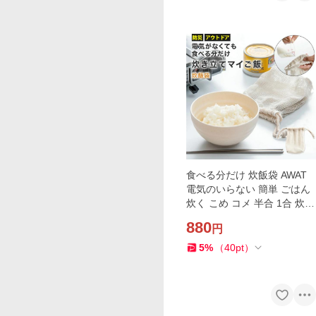
食べる分だけ 炊飯袋 AWAT
電気のいらない 簡単 ごはん
炊く こめ コメ 半合 1合 炊け
る 袋 綿100％ 電気不要 ソロ
880
円
キャンプ用品 アウトドア キ
ャンプ初心者
5
%
（
40
pt
）