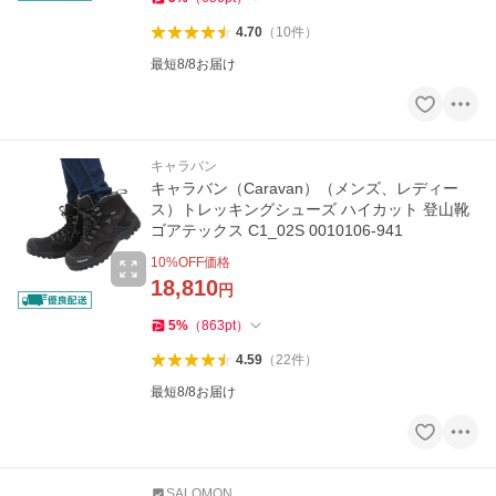
4.70
（
10
件
）
最短8/8お届け
キャラバン
キャラバン（Caravan）（メンズ、レディー
ス）トレッキングシューズ ハイカット 登山靴
ゴアテックス C1_02S 0010106-941
10
%OFF価格
18,810
円
5
%
（
863
pt
）
4.59
（
22
件
）
最短8/8お届け
SALOMON