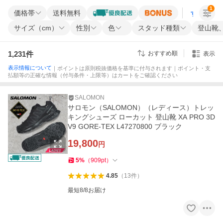
1
価格帯
送料無料
すべての条
サイズ（cm）
性別
色
スタッド種類
登山靴
1,231
件
おすすめ順
表示
表示情報について
｜ポイントは原則税抜価格を基準に付与されます｜ポイント・支
払額等の正確な情報（付与条件・上限等）はカートをご確認ください
SALOMON
サロモン（SALOMON）（レディース）トレッ
キングシューズ ローカット 登山靴 XA PRO 3D
V9 GORE-TEX L47270800 ブラック
19,800
円
5
%
（
909
pt
）
4.85
（
13
件
）
最短8/8お届け