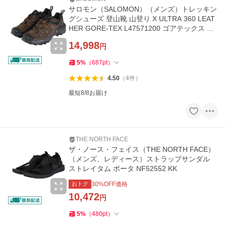
サロモン（SALOMON）（メンズ）トレッキン
グシューズ 登山靴 山登り X ULTRA 360 LEAT
HER GORE-TEX L47571200 ゴアテックス 防
水 ローカット
14,998
円
5
%
（
687
pt
）
4.50
（
4
件
）
最短8/8お届け
THE NORTH FACE
ザ・ノース・フェイス（THE NORTH FACE）
（メンズ、レディース）ストラップサンダル
ストレイタム ポータ NF52552 KK
おトク
30
%OFF価格
10,472
円
5
%
（
480
pt
）