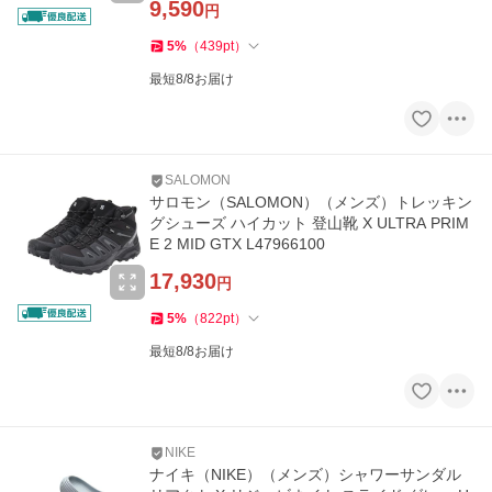
9,590
円
5
%
（
439
pt
）
最短8/8お届け
SALOMON
サロモン（SALOMON）（メンズ）トレッキン
グシューズ ハイカット 登山靴 X ULTRA PRIM
E 2 MID GTX L47966100
17,930
円
5
%
（
822
pt
）
最短8/8お届け
NIKE
ナイキ（NIKE）（メンズ）シャワーサンダル