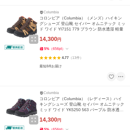
Columbia
コロンビア（Columbia）（メンズ）ハイキン
グシューズ 登山靴 セイバー オムニテック ミッ
ド ワイド YI7151 779 ブラウン 防水透湿 軽量
14,300
円
5
%
（
656
pt
）
4.77
（
13
件
）
最短8/8お届け
Columbia
コロンビア（Columbia）（レディース）ハイ
キングシューズ 登山靴 セイバー オムニテック
ミッド ワイド YK5250 563 パープル 防水透湿
軽量 ハイカット
14,300
円
5
%
（
656
pt
）