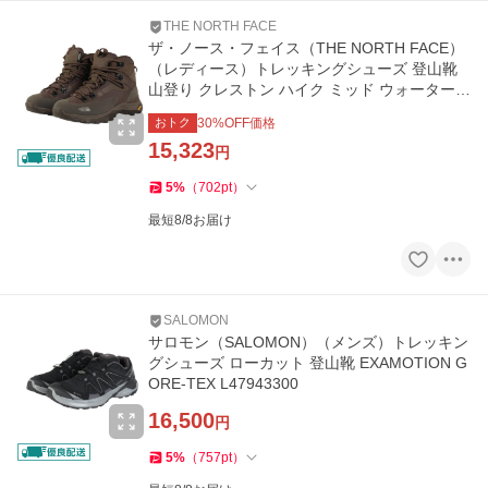
THE NORTH FACE
ザ・ノース・フェイス（THE NORTH FACE）
（レディース）トレッキングシューズ 登山靴
山登り クレストン ハイク ミッド ウォータープ
ルーフ NFW52321 SB 防水透
おトク
30
%OFF価格
15,323
円
5
%
（
702
pt
）
最短8/8お届け
SALOMON
サロモン（SALOMON）（メンズ）トレッキン
グシューズ ローカット 登山靴 EXAMOTION G
ORE-TEX L47943300
16,500
円
5
%
（
757
pt
）