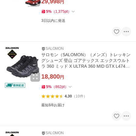
29,998
円
5
%
（
1,375
pt
）
3日以内に発送
SALOMON
サロモン（SALOMON）（メンズ）トレッキン
グシューズ 登山 ゴアテックス エックスウルト
ラ 360 ミッド X ULTRA 360 MID GTX L47447
600
18,800
円
5
%
（
862
pt
）
4.30
（
10
件
）
最短8/8お届け
SALOMON