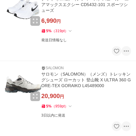
アマックスエクシー CD5432-101 スポーツシ
ューズ
6,990
円
5
%
（
319
pt
）
発送日情報なし
SALOMON
サロモン（SALOMON）（メンズ）トレッキン
グシューズ ローカット 登山靴 X ULTRA 360 G
ORE-TEX GORAIKO L45489000
20,900
円
5
%
（
959
pt
）
3日以内に発送