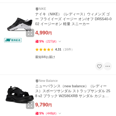
NIKE
ナイキ（NIKE）（レディース）ウィメンズ ゴ
ー フライイーズ イージー オン/オフ DR5540-0
02 イージーオン 軽量 スニーカー
4,990
円
5
%
（
227
pt
）
4.31
（
16
件
）
最短8/8お届け
New Balance
ニューバランス（new balance）（レディー
ス）スポーツサンダル ストラップサンダル 25
8 v2 ブラック W2586XRB サンダル カジュア
ル シューズ
9,790
円
5
%
（
448
pt
）