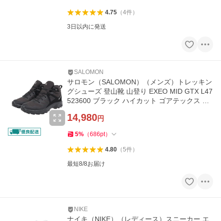
4.75
（
4
件
）
3日以内に発送
SALOMON
サロモン（SALOMON）（メンズ）トレッキン
グシューズ 登山靴 山登り EXEO MID GTX L47
523600 ブラック ハイカット ゴアテックス 防
水
14,980
円
5
%
（
686
pt
）
4.80
（
5
件
）
最短8/8お届け
NIKE
ナイキ（NIKE）（レディース）スニーカー エ