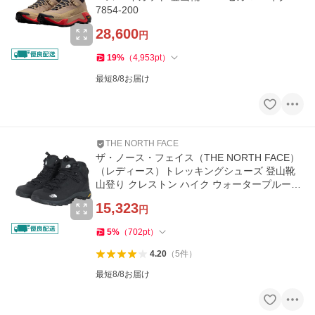
7854-200
28,600
円
19
%
（
4,953
pt
）
最短8/8お届け
THE NORTH FACE
ザ・ノース・フェイス（THE NORTH FACE）
（レディース）トレッキングシューズ 登山靴
山登り クレストン ハイク ウォータープルーフ
NFW52321 KK ブラック 防水
15,323
円
5
%
（
702
pt
）
4.20
（
5
件
）
最短8/8お届け