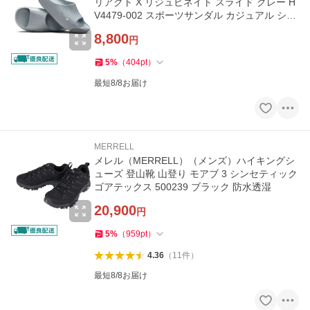
リアクト X リジュビネイト スライド グレー H
V4479-002 スポーツサンダル カジュアル シュ
ーズ
8,800
円
5
%
（
404
pt
）
最短8/8お届け
MERRELL
メレル（MERRELL）（メンズ）ハイキングシ
ューズ 登山靴 山登り モアブ 3 シンセティック
ゴアテックス 500239 ブラック 防水透湿
20,900
円
5
%
（
959
pt
）
4.36
（
11
件
）
最短8/8お届け