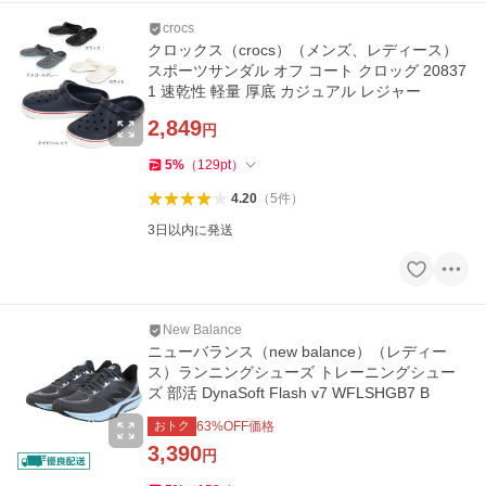
crocs
クロックス（crocs）（メンズ、レディース）
スポーツサンダル オフ コート クロッグ 20837
1 速乾性 軽量 厚底 カジュアル レジャー
2,849
円
5
%
（
129
pt
）
4.20
（
5
件
）
3日以内に発送
New Balance
ニューバランス（new balance）（レディー
ス）ランニングシューズ トレーニングシュー
ズ 部活 DynaSoft Flash v7 WFLSHGB7 B
おトク
63
%OFF価格
3,390
円