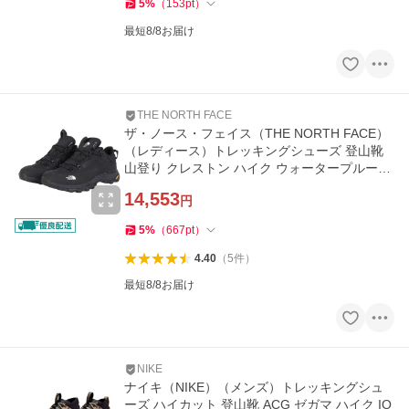
5
%
（
153
pt
）
最短8/8お届け
THE NORTH FACE
ザ・ノース・フェイス（THE NORTH FACE）
（レディース）トレッキングシューズ 登山靴
山登り クレストン ハイク ウォータープルーフ
NFW52410 KK ブラック 防水
14,553
円
5
%
（
667
pt
）
4.40
（
5
件
）
最短8/8お届け
NIKE
ナイキ（NIKE）（メンズ）トレッキングシュ
ーズ ハイカット 登山靴 ACG ゼガマ ハイク IO