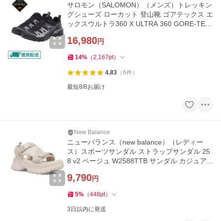
サロモン（SALOMON）（メンズ）トレッキン
グシューズ ローカット 登山靴 ゴアテックス エ
ックスウルトラ360 X ULTRA 360 GORE-TEX
L47453200
16,980
円
14
%
（
2,167
pt
）
4.83
（
6
件
）
最短8/8お届け
New Balance
ニューバランス（new balance）（レディー
ス）スポーツサンダル ストラップサンダル 25
8 v2 ベージュ W2588TTB サンダル カジュア
ル シューズ
9,790
円
5
%
（
448
pt
）
3日以内に発送