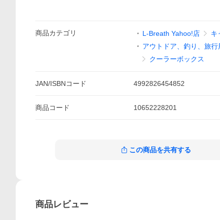
商品
カテゴリ
L-Breath Yahoo!店
キ
アウトドア、釣り、旅行
クーラーボックス
JAN/ISBNコード
4992826454852
商品
コード
10652228201
この商品を共有する
商品
レビュー