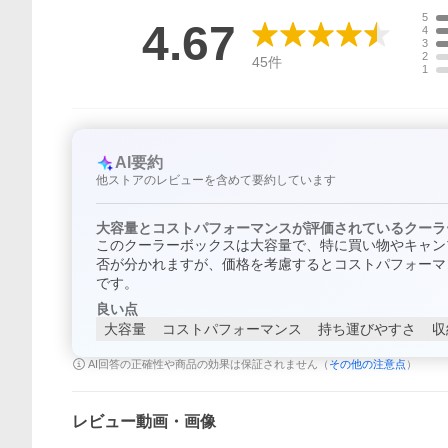
5
4.67
4
3
2
45
件
1
AI要約
他ストアのレビューを含めて要約しています
大容量とコストパフォーマンスが評価されているクーラ
このクーラーボックスは大容量で、特に買い物やキャン
否が分かれますが、価格を考慮するとコストパフォーマ
です。
良い点
大容量
コストパフォーマンス
持ち運びやすさ
収
AI回答の正確性や商品の効果は保証されません（
その他の注意点
）
レビュー動画・画像