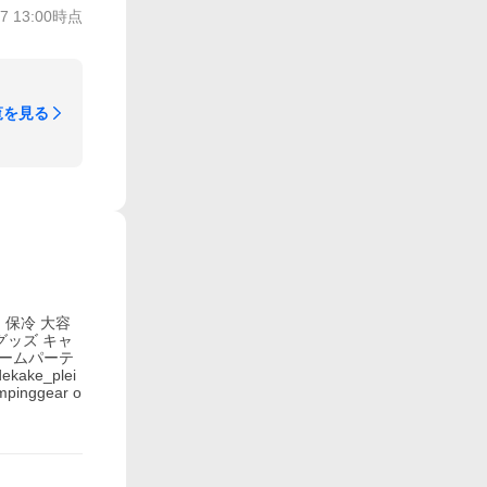
/7 13:00
時点
覧を見る
ー 保冷 大容
グッズ キャ
ホームパーテ
ake_plei
pinggear o