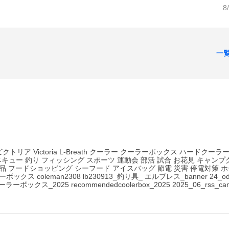
8
一
クトリア Victoria L-Breath クーラー クーラーボックス ハードクーラ
ベキュー 釣り フィッシング スポーツ 運動会 部活 試合 お花見 キャンプ
食品 フードショッピング シーフード アイスバッグ 節電 災害 停電対策 
oleman2308 lb230913_釣り具_ エルブレス_banner 24_odek
b クーラーボックス_2025 recommendedcoolerbox_2025 2025_06_rss_cam