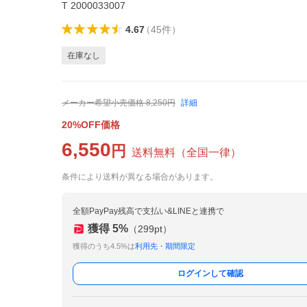
T 2000033007
4.67
（
45
件
）
在庫なし
メーカー希望小売価格
8,250
円
詳細
20%OFF価格
6,550
円
送料無料
（
全国一律
）
条件により送料が異なる場合があります。
全額PayPay残高で支払い&LINEと連携で
獲得
5
%
（
299
pt）
獲得のうち4.5%は
利用先・期間限定
ログインして確認