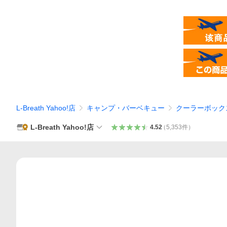
L-Breath Yahoo!店
キャンプ・バーベキュー
クーラーボック
L-Breath Yahoo!店
4.52
（
5,353
件
）