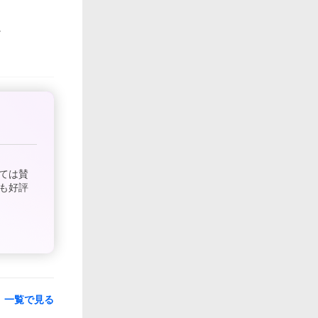
ては賛
も好評
一覧で見る