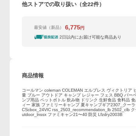
他ストアでの取り扱い（全
22
件）
6,775
最安値
（新品）
円
2日以内にお届け可能な商品あり
商品情報
コールマン coleman COLEMAN エルブレス ヴィクトリア ビ
量 ブルー アウトドア キャンプ レジャー フェス BBQ バー
ンプ用品 ペットボトル 飲み物 ドリンク 生鮮食品 食料品 
ィー 家族 ファミリーキャンプ 夏キャンプギア2307_クーラーボックス c
CScbox_24VIC rss_2503_recommendation_lb 2502_cl
utdoor_lnssx ファミキャン21〜40 防災 Lfzdry2003B