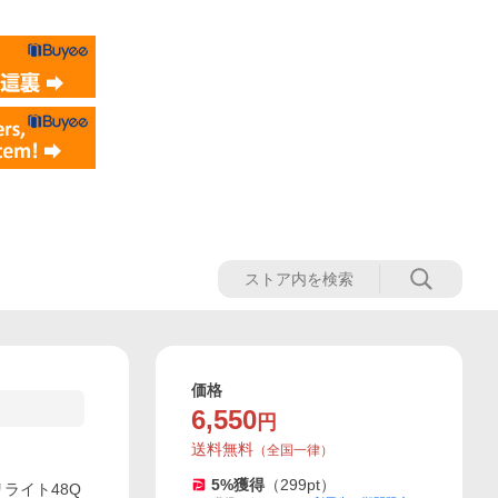
価格
6,550
円
送料無料
（
全国一律
）
5
%獲得
（
299
pt）
リライト48Q