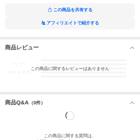
ミニマリストなデザインにヴィンテージの精神を宿したKOACHY
JKTは、クラシックなコーチジャケットを現代的にアレンジした
この商品を共有する
一着です。耐久性に優れた100%リサイクルポリエステルを使用
し、防水仕上げを施しているため、軽い雨や風の強い日も難なく
アフィリエイトで紹介する
こなします。
スナップボタンの開閉部と2つのハンドポケットが、イージーでカ
商品レビュー
ジュアルなスタイルを演出。控えめな2色のトーン展開で、Tシャ
ツやキャップを合わせたリラックススタイルから、チノパンを合
-.--
5
わせたクリーンなカジュアルスタイルまで、幅広いコーディネー
4
この
商品
に関するレビューはありません
3
トが楽しめます。独特のキャラクターを放つ、軽量で汎用性の高
2
1
いジャケットです。
-
件
FIT DESIGN
リラックス
商品Q&A
（
0
件）
PERFORMANCE
-
FEATURES
この
商品
に関する質問は、
重量: 460g