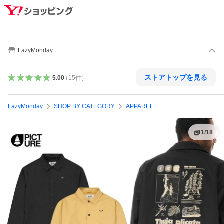
LazyMonday
ストアトップを見る
5.00
（
15
件
）
LazyMonday
SHOP BY CATEGORY
APPAREL
1
/
18