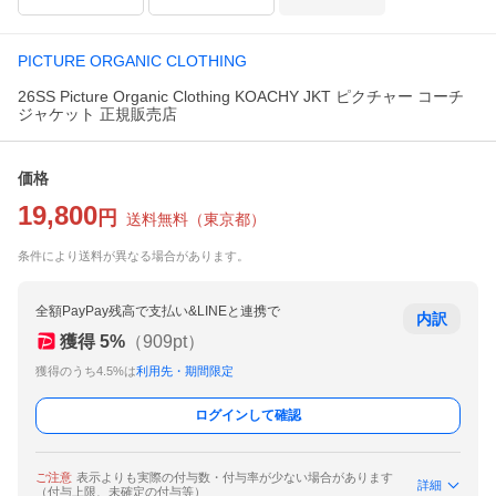
PICTURE ORGANIC CLOTHING
26SS Picture Organic Clothing KOACHY JKT ピクチャー コーチ
ジャケット 正規販売店
価格
19,800
円
送料無料
（
東京都
）
条件により送料が異なる場合があります。
全額PayPay残高で支払い&LINEと連携で
内訳
獲得
5
%
（
909
pt）
獲得のうち4.5%は
利用先・期間限定
ログインして確認
ご注意
表示よりも実際の付与数・付与率が少ない場合があります
詳細
（付与上限、未確定の付与等）