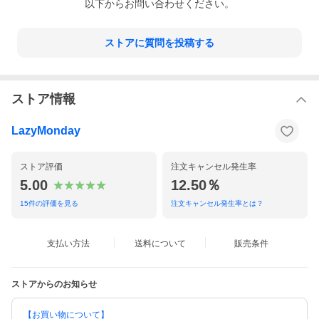
以下からお問い合わせください。
10K/10K（耐水圧/透湿性）
耐久撥水（DWR）加工
スナップボタン開閉
ストアに質問を投稿する
ハンドポケット
伸縮性のある袖口
ストア情報
FABRIC
100% サーキュラーポリエステル
LazyMonday
モデルは身長189cm、Lサイズを着用しています。
ストア評価
注文キャンセル発生率
5.00
12.50％
Black
15
件の評価を見る
注文キャンセル発生率とは？
支払い方法
送料について
販売条件
ストアからのお知らせ
【お買い物について】