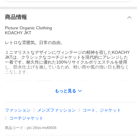
商品情報
Picture Organic Clothing
KOACHY JKT
レトロな雰囲気。日常の自由。
ミニマリストなデザインにヴィンテージの精神を宿したKOACHY
JKTは、クラシックなコーチジャケットを現代的にアレンジした
一着です。耐久性に優れた100%リサイクルポリエステルを使用
し、防水仕上げを施しているため、軽い雨や風の強い日も難なく
こなします。
スナップボタンの開閉部と2つのハンドポケットが、イージーでカ
ジュアルなスタイルを演出。控えめな2色のトーン展開で、Tシャ
もっと見る
ツやキャップを合わせたリラックススタイルから、チノパンを合
わせたクリーンなカジュアルスタイルまで、幅広いコーディネー
トが楽しめます。独特のキャラクターを放つ、軽量で汎用性の高
いジャケットです。
ファッション
メンズファッション
コート、ジャケット
KOACHY JKT
コーチジャケット
レトロな雰囲気。日常の自由。
商品
コード：
pic-26ss-mvt0606