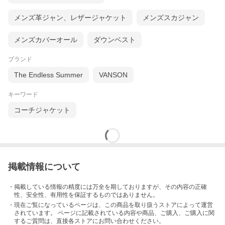
メンズ革ジャン、レザージャケット
メンズスカジャン
・当店はPICTURE ORGANIC CLOTHINGの正規販売店です。
メンズカバーオール
ダウンベスト
・画像は実際の仕様とは異なる場合がありますのでご了承ください。
・「予約」「入荷待ち」となっている場合は、《予約商品に関する注意事項》を
ブランド
ご一読ください。
・「お買い物ガイド」も必ずご確認ください。
https://store.shopping.yahoo.co.jp/l
The Endless Summer
VANSON
azymonday-japan/guide.html
キーワード
コーチジャケット
Recommendations
掲載情報について
・掲載している情報の精度には万全を期しておりますが、その内容の正確
性、安全性、有用性を保証するものではありません。
・現在ご覧になっているページは、この
商品
を取り扱うストアによって運営
されています。 ページに記載されている内容
や商品、ご購入
、ご購入に関
するご質問は、直接各ストアにお問い合わせください。