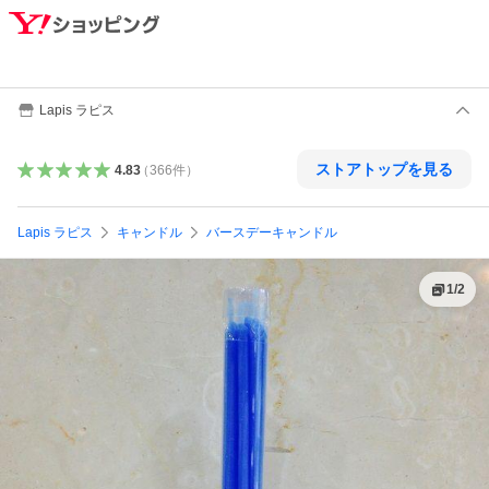
Lapis ラピス
ストアトップを見る
4.83
（
366
件
）
Lapis ラピス
キャンドル
バースデーキャンドル
1
/
2