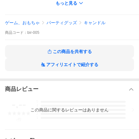
もっと見る
ご注文画面の配送方法ご選択時にて、『ネコポス』をお選びくだ
さいませ。
※配送日時のご指定、ギフト包装は承っておりませんのでご了承
ゲーム、おもちゃ
パーティグッズ
キャンドル
ください。
※ポストへの投函となります。
商品
コード：
bir-005
他バリエーション♪
この商品を共有する
アフィリエイトで紹介する
商品レビュー
-.--
5
4
この
商品
に関するレビューはありません
3
2
1
-
件