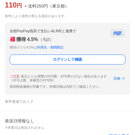
110
円
+ 送料
250
円
（
東京都
）
条件により送料が異なる場合があります。
全額PayPay残高で支払い&LINEと連携で
内訳
獲得
4.5
%
（
4
pt）
獲得のうち4.5%は
利用先・期間限定
ログインして確認
ご注意
表示よりも実際の付与数・付与率が少ない場合があります
詳細
（付与上限、未確定の付与等）
原則税抜価格が対象です。特典詳細は内訳でご確認ください。
条件達成でおトク
発送日情報なし
※休業日は発送されません。