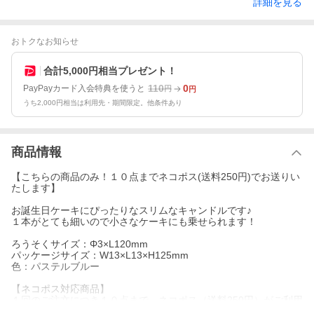
詳細を見る
おトクなお知らせ
合計5,000円相当プレゼント！
110
0
PayPayカード入会特典を使うと
円
円
うち2,000円相当は利用先・期間限定。他条件あり
商品情報
【こちらの商品のみ！１０点までネコポス(送料250円)でお送りい
たします】
お誕生日ケーキにぴったりなスリムなキャンドルです♪
１本がとても細いので小さなケーキにも乗せられます！
ろうそくサイズ：Φ3×L120mm
パッケージサイズ：W13×L13×H125mm
色：パステルブルー
【ネコポス対応商品】
１回のご注文につき１０点まで、ネコポス（送料250円）がご利用
いただけます。