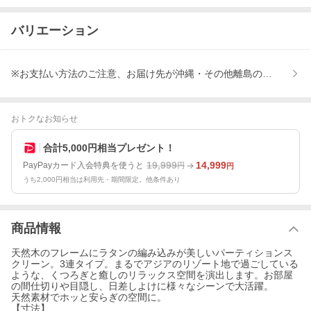
バリエーション
※お支払い方法のご注意、お届け先が沖縄・その他離島の方はご選
おトクなお知らせ
合計5,000円相当プレゼント！
19,999
14,999
PayPayカード入会特典を使うと
円
円
うち2,000円相当は利用先・期間限定。他条件あり
商品情報
天然木のフレームにラタンの編み込みが美しいパーティションス
クリーン。3連タイプ。まるでアジアのリゾート地で過ごしている
ような、くつろぎと癒しのリラックス空間を演出します。お部屋
の間仕切りや目隠し、日差しよけに様々なシーンで大活躍。
天然素材でホッと安らぎの空間に。
【寸法】