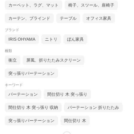
お部屋の間仕切りや目隠し、日差しよけに様々なシーンで大活躍。
カーペット、ラグ、マット
椅子、スツール、座椅子
天然素材でホッと安らぎの空間に。
カーテン、ブラインド
テーブル
オフィス家具
ブランド
IRIS OHYAMA
ニトリ
ぼん家具
種類
衝立
屏風、折りたたみスクリーン
突っ張りパーテーション
キーワード
パーテーション
間仕切り 木 突っ張り
間仕切り 木 突っ張り 収納
パーテーション 折りたたみ
突っ張りパーテーション
間仕切り 木