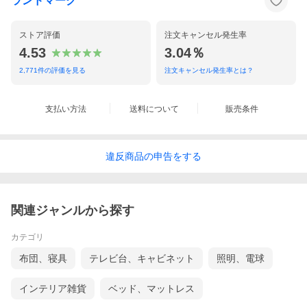
ランドマーク
ストア評価
注文キャンセル発生率
4.53
3.04％
2,771
件の評価を見る
注文キャンセル発生率とは？
支払い方法
送料について
販売条件
違反
商品の
申告をする
関連ジャンルから探す
『自然素材の安らぎを感じる、天然木とラタンの3連パーティショ
ン』
カテゴリ
天然木のフレームにラタンの編み込みが美しいパーティションスクリーン。3
布団、寝具
テレビ台、キャビネット
照明、電球
連タイプ。
まるでアジアのリゾート地で過ごしているような、くつろぎと癒しのリラッ
インテリア雑貨
ベッド、マットレス
クス空間を演出します。