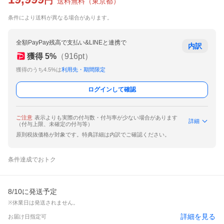
円
送料無料
（
東京都
）
条件により送料が異なる場合があります。
全額PayPay残高で支払い&LINEと連携で
内訳
獲得
5
%
（
916
pt）
獲得のうち4.5%は
利用先・期間限定
ログインして確認
ご注意
表示よりも実際の付与数・付与率が少ない場合があります
詳細
（付与上限、未確定の付与等）
原則税抜価格が対象です。特典詳細は内訳でご確認ください。
条件達成でおトク
8/10に発送予定
※休業日は発送されません。
詳細を見る
お届け日指定可