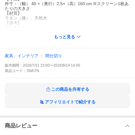
外寸：（幅） 40 ×（奥行）2.5×（高）160 cm ※スクリーン1枚あ
たりの大きさ
【材質】
ラタン（籐）、天然木
【備考】
※完成品です。
※自然素材を使用しハンドメイドで仕上げています。大きさ、色
もっと見る
味、質感には若干の個体差がございます。予めご了承ください。
※沖縄・離島へは別途送料がかかります。
※商品のお届けにつきまして、必ず一度配送についてのご注意点
をご確認下さい。
家具、インテリア
間仕切り
アジアン家具 パーテーション パーティション 間仕切り 衝立 ラタ
販売期間：
2026/7/31 15:00
〜
2026/8/14 14:00
ン 籐 木製 おしゃれ あすつく 和 和風 モダン エスニック レトロ
クラシック wood
商品
コード：
SW07N
テレワーク 在宅ワーク 在宅勤務 リモートワーク リモート勤務
この商品を共有する
アフィリエイトで紹介する
アジアン家具 パーティション スクリーン 衝立 3連 ラタン 木製
（SW07N）
商品レビュー