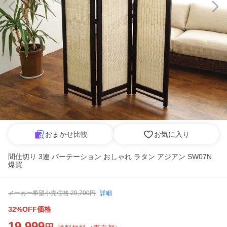
おまかせ比較
お気に入り
間仕切り 3連 パーテーション おしゃれ ラタン アジアン SW07N
爆買
メーカー希望小売価格
29,700
円
詳細
32%OFF価格
19,999