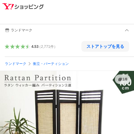
ランドマーク
ストアトップを見る
4.53
（
2,771
件
）
ランドマーク
衝立・パーティション
1
/
8