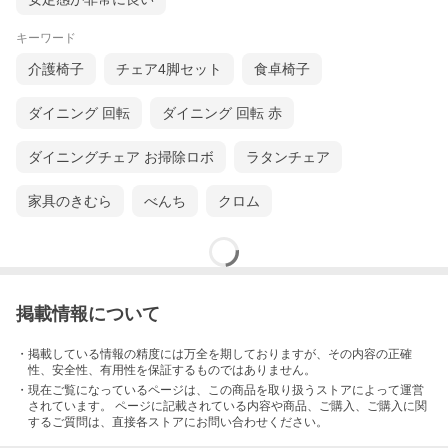
キーワード
介護椅子
チェア4脚セット
食卓椅子
ダイニング 回転
ダイニング 回転 赤
ダイニングチェア お掃除ロボ
ラタンチェア
家具のきむら
べんち
クロム
様々なシーンで、落ち着いたレトロな空間を演出
掲載情報について
ダイニングチェアや書斎のデスクチェア、
カフェやレストラン、店舗のディスプレイなど、
・掲載している情報の精度には万全を期しておりますが、その内容の正確
様々な用途でお使いいただけますす。
性、安全性、有用性を保証するものではありません。
・現在ご覧になっているページは、この
商品
を取り扱うストアによって運営
されています。 ページに記載されている内容
や商品、ご購入
、ご購入に関
するご質問は、直接各ストアにお問い合わせください。