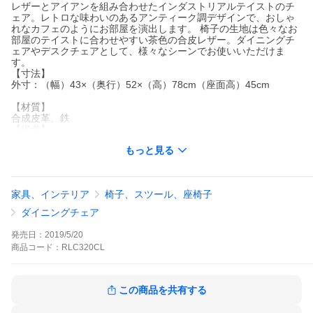
レザーとアイアンを組み合わせたインダストリアルテイストのチ
ェア。レトロな味わいのあるアンティーク調デザインで、おしゃ
れなカフェのようにお部屋を演出します。 椅子の生地は色々なお
部屋のテイストに合わせやすい茶色の合皮レザー。ダイニングチ
ェアやデスクチェアとして、様々なシーンでお使いいただけま
す。
【寸法】
外寸：（幅）43×（奥行）52×（高）78cm（座面高）45cm
【材質】
合成皮革、鉄
【備考】
完成品
もっと見る
※現地の職人がハンドメイドで仕上げている為、大きさ、質感、
色合いには個体差がございます。※品質改良のため、予告なく仕
様やデザインが変更となる場合がございます。
家具、インテリア
椅子、スツール、座椅子
テレワーク 在宅ワーク 在宅勤務 リモートワーク リモート勤務
ダイニングチェア
発売日：
2019/5/20
商品
コード：
RLC320CL
この商品を共有する
→関連商品の単品ページへはこちら←