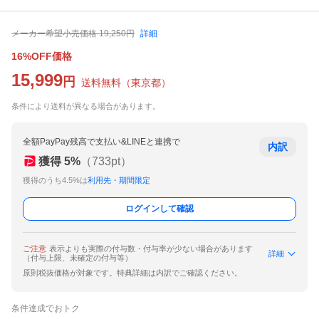
メーカー希望小売価格
19,250
円
詳細
16%OFF価格
15,999
円
送料無料
（
東京都
）
条件により送料が異なる場合があります。
全額PayPay残高で支払い&LINEと連携で
内訳
獲得
5
%
（
733
pt）
獲得のうち4.5%は
利用先・期間限定
ログインして確認
ご注意
表示よりも実際の付与数・付与率が少ない場合があります
詳細
（付与上限、未確定の付与等）
原則税抜価格が対象です。特典詳細は内訳でご確認ください。
条件達成でおトク