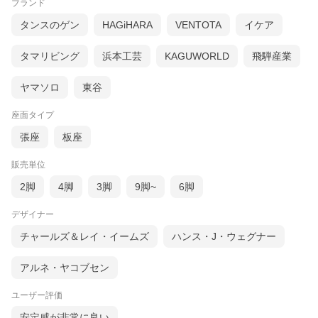
ブランド
タンスのゲン
HAGiHARA
VENTOTA
イケア
タマリビング
浜本工芸
KAGUWORLD
飛騨産業
ヤマソロ
東谷
座面タイプ
張座
板座
販売単位
色々なテイストに合わせやすいブラウンの合皮レザー
2脚
4脚
3脚
9脚~
6脚
デザイナー
張地の合皮レザーは、色々なお部屋のテイストに合わせやすいブ
ラウンカラーです。
チャールズ＆レイ・イームズ
ハンス・J・ウェグナー
アルネ・ヤコブセン
ユーザー評価
安定感が非常に良い