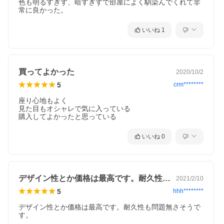
色も明るすぎず、暗すぎずで部屋によく馴染んでくれて非
常に良かった。
いいね
1
買ってよかった
2020/10/2
5
crm********
座り心地もよく

見た目もオシャレで気に入っている

購入してよかったと思っている
いいね
0
デザイン性とか価格は最高です。耐久性も…
2021/2/10
レザーとアイアンを組み合わせたインダストリアルテイストのチ
5
hhh********
ェア。
レトロな味わいがあるアンティーク調デザインで、おしゃれなカ
デザイン性とか価格は最高です。耐久性も問題無さそうで
す。
フェのようにお部屋を演出します。