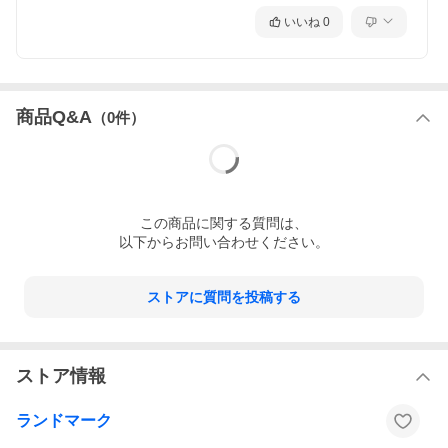
椅子の生地は色々なお部屋のテイストに合わせやすい茶色の合皮
いいね
0
レザー。
ダイニングチェアやデスクチェアとして、様々なシーンでお使い
いただけます。
商品Q&A
（
0
件）
お得な2脚セットはこちら→
《2脚セット》ダイニングチェア （SE
T2-RLC320）
※現在ご覧のページは【単品】です。
この
商品
に関する質問は、
以下からお問い合わせください。
ストアに質問を投稿する
ストア情報
ランドマーク