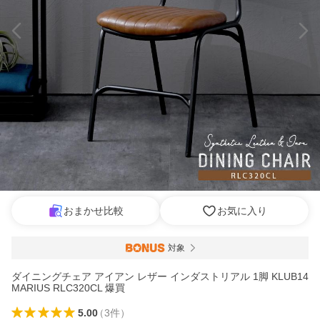
おまかせ比較
お気に入り
対象
ダイニングチェア アイアン レザー インダストリアル 1脚 KLUB14
MARIUS RLC320CL 爆買
5.00
（
3
件
）