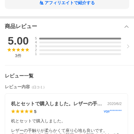
アフィリエイトで紹介する
ダイニングチェア アイアン レザー 合皮 インダストリアル
1脚 ブラウン KLUB14 MARIUS RLC320CL
商品レビュー
5.00
5
4
3
2
1
3
件
レビュー一覧
レビュー内容
（口コミ）
机とセットで購入しました。レザーの手触…
2020/6/2
5
vqe********
机とセットで購入しました。

レザーの手触りが柔らかくて座り心地も良いです。
