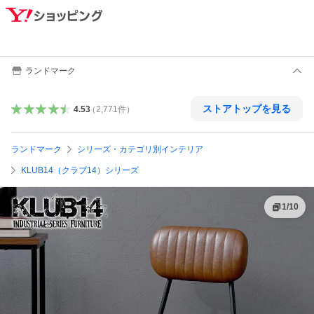
ランドマーク
ストアトップを見る
4.53
（
2,771
件
）
ランドマーク
シリーズ・カテゴリ別インテリア
KLUB14（クラブ14）シリーズ
1
/
10