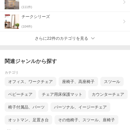
(
111
件)
チークシリーズ
レトロな味わいがあるアンティーク調デザイン
(
104
件)
合皮レザーとアイアンを組み合わせた、レトロな味わいがあるア
さらに22件のカテゴリを見る
ンティーク風のデザイン。
張地を止める金具は、年月を経た風合いがあります。
関連ジャンルから探す
カテゴリ
オフィス、ワークチェア
座椅子、高座椅子
スツール
ベビーチェア
チェア用床保護マット
カウンターチェア
椅子付属品、パーツ
パーソナル、イージーチェア
オットマン、足置き台
その他椅子、スツール、座椅子