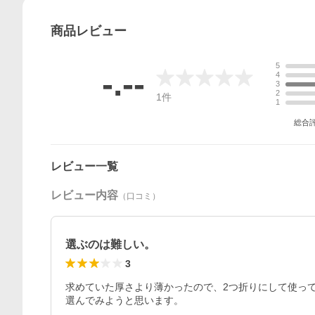
商品
レビュー
5
-.--
4
3
2
1
件
1
総合
レビュー一覧
レビュー内容
（口コミ）
選ぶのは難しい。
3
求めていた厚さより薄かったので、2つ折りにして使っ
選んでみようと思います。