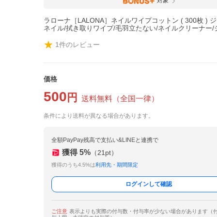
対象
ラローナ［LALONA］ネイルワイプコットン ( 300枚 ) 
ネイル/拭き取りワイプ/毛羽立たない/ネイルクリーナー
1
件のレビュー
価格
500
円
送料無料
（
全国一律
）
条件により送料が異なる場合があります。
全額PayPay残高で支払い&LINEと連携で
獲得
5
%
（
21
pt）
獲得のうち4.5%は
利用先・期間限定
ログインして確認
ご注意
表示よりも実際の付与数・付与率が少ない場合があります（