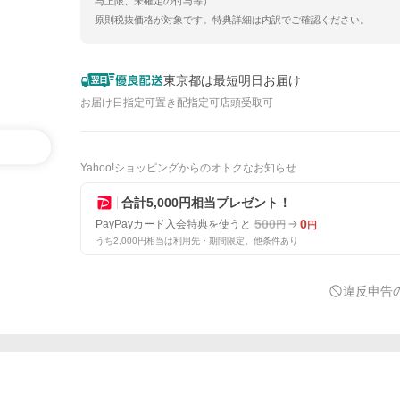
与上限、未確定の付与等）
原則税抜価格が対象です。特典詳細は内訳でご確認ください。
東京都は最短明日お届け
お届け日指定可
置き配指定可
店頭受取可
Yahoo!ショッピングからのオトクなお知らせ
合計5,000円相当プレゼント！
500
0
PayPayカード入会特典を使うと
円
円
うち2,000円相当は利用先・期間限定。他条件あり
違反申告