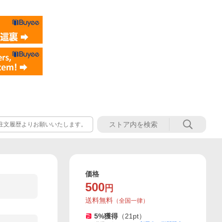
注文履歴よりお願いいたします。
価格
500
円
送料無料
（
全国一律
）
5
%獲得
（
21
pt）