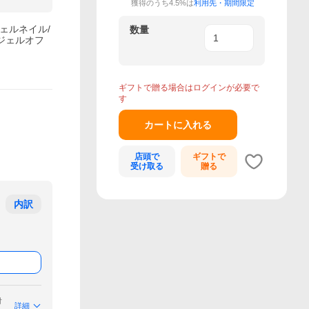
獲得のうち4.5%は
利用先・期間限定
ジェルネイル/
数量
/ジェルオフ
ギフトで贈る場合はログインが必要で
す
カートに入れる
店頭で
ギフトで
受け取る
贈る
内訳
付
詳細