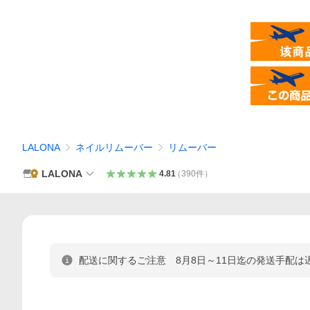
LALONA
ネイルリムーバー
リムーバー
LALONA
4.81
（
390
件
）
配送に関するご注意 8月8日～11日迄の発送手配は