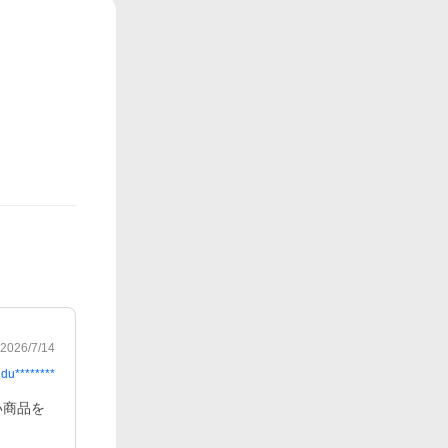
2026/7/14
du********
い商品を