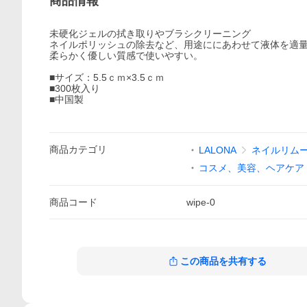
商品情報
未硬化ジェルの拭き取りやブラシクリーニング
ネイルポリッシュの除去など、用途ににあわせて液体を適
柔らかく優しい質感で使いやすい。
■サイズ：5.5ｃｍ×3.5ｃｍ
■300枚入り
■中国製
商品
カテゴリ
LALONA
ネイルリム
コスメ、美容、ヘアケア
商品
コード
wipe-0
この商品を共有する