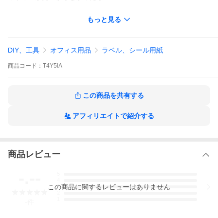
カスタマイズ（特注）対応しています。
もっと見る
用紙サイズもA4は一例で、A3やB5などの規格に限らず、自由にご
指定いただけます。
DIY、工具
オフィス用品
ラベル、シール用紙
◆印刷も対応
商品
コード：
T4Y5iA
用紙販売だけではなく、印刷にも対応しております。
さらに詳しい商品情報は下記（↓↓↓）に記載しています。
A4-20面カット コート紙 T4Y5iA
この商品を共有する
サイズ
210mm×148.5mm（A4）
カットサイ
52.5mm×59.4mm
アフィリエイトで紹介する
ズ（1片）
※誤差1mm程度
材質
厚み=0.118mm 総厚み=0.23mm
粘着
一般粘着
一般製品に貼り付けると剥がすことができませ
商品レビュー
ん。
ポリプロピレン、ポリエチレン等には密着しても
-.--
剥がれる場合があります。
5
4
用途
商品の表示ラベル 規格ラベル ビン製品など
この
商品
に関するレビューはありません
3
対応プリン
染料インクジェットプリンター
2
1
タ
※
機種別の対応につきましては
プリンターの取扱説
-
件
明書で確認して下さい。
印刷確認用のサンプルご請求賜ります。