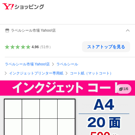
ラベルシール市場 Yahoo!店
ストアトップを見る
4.96
（
51
件
）
ラベルシール市場 Yahoo!店
ラベルシール
インクジェットプリンター専用紙
コート紙（マットコート）
1
/
6