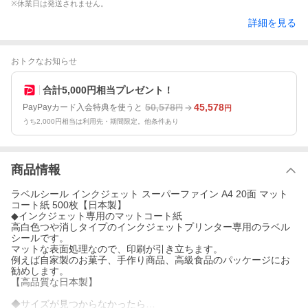
※休業日は発送されません。
詳細を見る
おトクなお知らせ
合計5,000円相当プレゼント！
50,578
45,578
PayPayカード入会特典を使うと
円
円
うち2,000円相当は利用先・期間限定。他条件あり
商品情報
ラベルシール インクジェット スーパーファイン A4 20面 マット
コート紙 500枚【日本製】
◆インクジェット専用のマットコート紙
高白色つや消しタイプのインクジェットプリンター専用のラベル
シールです。
マットな表面処理なので、印刷が引き立ちます。
例えば自家製のお菓子、手作り商品、高級食品のパッケージにお
勧めします。
【高品質な日本製】
◆サイズが見つからなかったら…