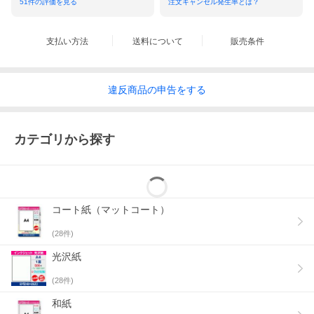
51
件の評価を見る
注文キャンセル発生率とは？
支払い方法
送料について
販売条件
違反
商品の
申告をする
カテゴリから探す
コート紙（マットコート）
(
28
件)
光沢紙
(
28
件)
和紙