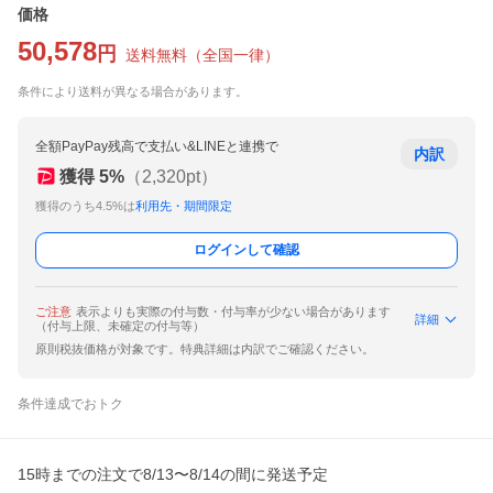
価格
50,578
円
送料無料
（
全国一律
）
条件により送料が異なる場合があります。
全額PayPay残高で支払い&LINEと連携で
内訳
獲得
5
%
（
2,320
pt）
獲得のうち4.5%は
利用先・期間限定
ログインして確認
ご注意
表示よりも実際の付与数・付与率が少ない場合があります
詳細
（付与上限、未確定の付与等）
原則税抜価格が対象です。特典詳細は内訳でご確認ください。
条件達成でおトク
15時までの注文で8/13〜8/14の間に発送予定