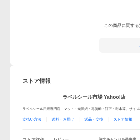
この
商品
に関する
ストア情報
ラベルシール市場 Yahoo!店
ラベルシール用紙専門店。マット・光沢紙・再剥離・訂正・耐水等。サイズ
支払い方法
送料・お届け
返品・交換
ストア情報
ストア評価
レビュー
注文キャンセル発生率