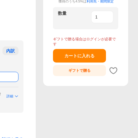
獲得のうち4.5%は
利用先・期間限定
数量
ギフトで贈る場合はログインが必要で
す
内訳
カートに入れる
ギフトで
贈る
付
詳細