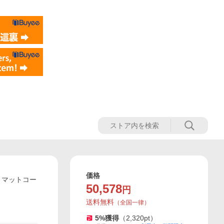
価格
面 マットコー
50,578
円
送料無料
（
全国一律
）
5
%獲得
（
2,320
pt）