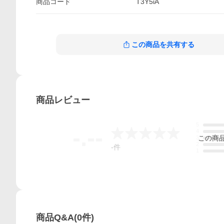
商品
コード
T3Y5iA
この商品を共有する
商品
レビュー
5
-.--
4
この
商
3
2
-
件
1
商品Q&A
(
0
件)