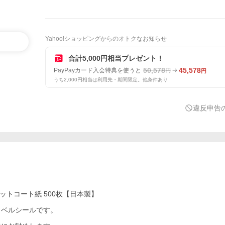
Yahoo!ショッピングからのオトクなお知らせ
合計5,000円相当プレゼント！
50,578
45,578
PayPayカード入会特典を使うと
円
円
うち2,000円相当は利用先・期間限定。他条件あり
違反申告
マットコート紙 500枚【日本製】
ラベルシールです。