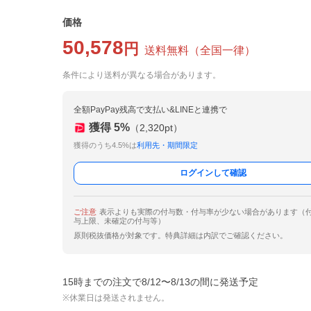
価格
50,578
円
送料無料
（
全国一律
）
条件により送料が異なる場合があります。
全額PayPay残高で支払い&LINEと連携で
獲得
5
%
（
2,320
pt）
獲得のうち4.5%は
利用先・期間限定
ログインして確認
ご注意
表示よりも実際の付与数・付与率が少ない場合があります（
与上限、未確定の付与等）
原則税抜価格が対象です。特典詳細は内訳でご確認ください。
15時までの注文で8/12〜8/13の間に発送予定
※休業日は発送されません。