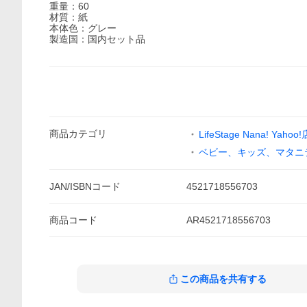
重量：60
材質：紙
本体色：グレー
製造国：国内セット品
商品
カテゴリ
LifeStage Nana! Yahoo!
ベビー、キッズ、マタニ
JAN/ISBNコード
4521718556703
商品
コード
AR4521718556703
この商品を共有する