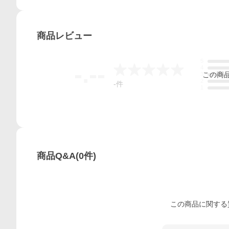
商品
レビュー
5
-.--
4
この
商
3
2
-
件
1
商品Q&A
(
0
件)
この
商品
に関する