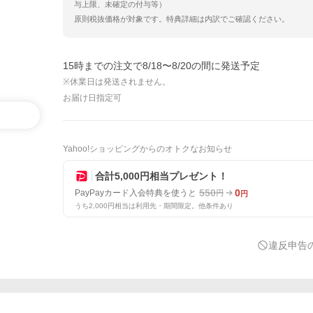
与上限、未確定の付与等）
原則税抜価格が対象です。特典詳細は内訳でご確認ください。
15時までの注文で8/18〜8/20の間に発送予定
※休業日は発送されません。
お届け日指定可
Yahoo!ショッピングからのオトクなお知らせ
合計5,000円相当プレゼント！
550
0
PayPayカード入会特典を使うと
円
円
うち2,000円相当は利用先・期間限定。他条件あり
違反申告