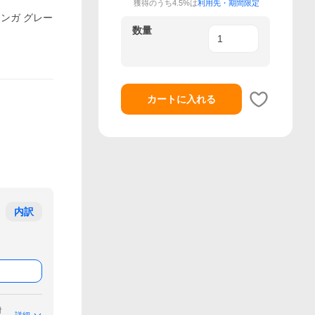
獲得のうち4.5%は
利用先・期間限定
レンガ グレー
数量
カートに入れる
内訳
付
詳細