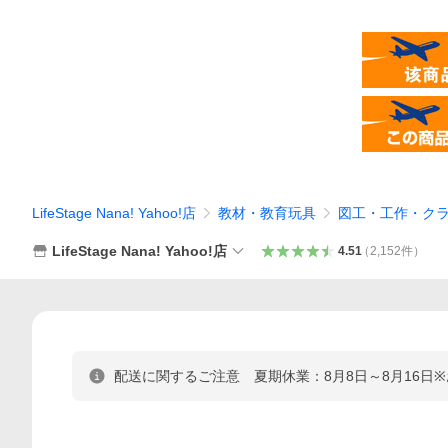
LifeStage Nana! Yahoo!店
教材・教育玩具
図工・工作・ク
LifeStage Nana! Yahoo!店
4.51
（
2,152
件
）
配送に関するご注意 夏期休業：8月8日～8月16日