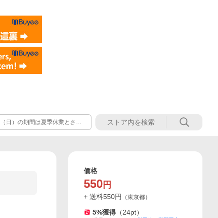
6日（日）の期間は夏季休業とさせ
テナンスのため臨時休業 8月12
翌営業日8月17日（月）より順次
うお願い申し上げます。
価格
550
円
+ 送料
550
円
（
東京都
）
5
%獲得
（
24
pt）