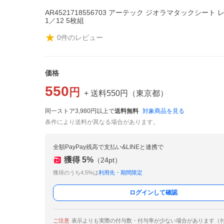
AR4521718556703 アーテック ジオラマタックシート 
1／12 5枚組
0
件のレビュー
価格
550
円
+ 送料
550
円
（
東京都
）
同一ストア3,980円以上で
送料無料
対象商品を見る
条件により送料が異なる場合があります。
全額PayPay残高で支払い&LINEと連携で
獲得
5
%
（
24
pt）
獲得のうち4.5%は
利用先・期間限定
ログインして確認
ご注意
表示よりも実際の付与数・付与率が少ない場合があります（