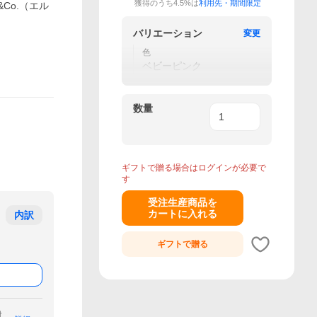
獲得のうち4.5%は
利用先・期間限定
Co.（エル
バリエーション
変更
色
ベビーピンク
数量
ギフトで贈る場合はログインが必要で
す
受注生産商品を
カートに入れる
内訳
ギフトで
贈る
付