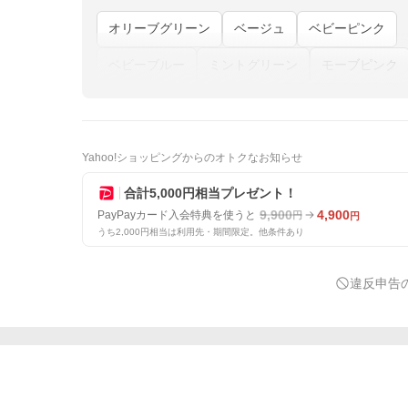
オリーブグリーン
ベージュ
ベビーピンク
ベビーブルー
ミントグリーン
モーブピンク
Yahoo!ショッピングからのオトクなお知らせ
合計5,000円相当プレゼント！
9,900
4,900
PayPayカード入会特典を使うと
円
円
うち2,000円相当は利用先・期間限定。他条件あり
違反申告