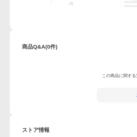
2
-
件
1
商品Q&A
(
0
件)
この
商品
に関する
ストア情報