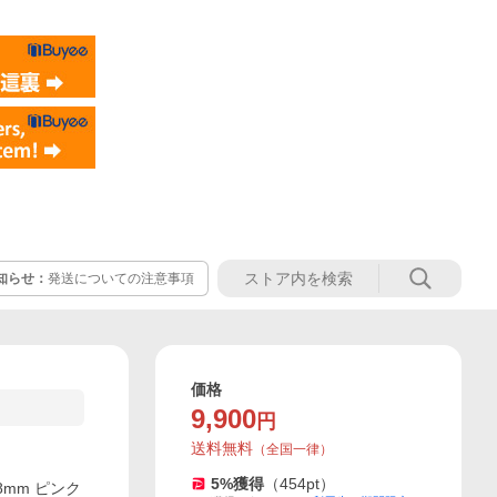
知らせ：
発送についての注意事項
価格
9,900
円
送料無料
（
全国一律
）
5
%獲得
（
454
pt）
8mm ピンク