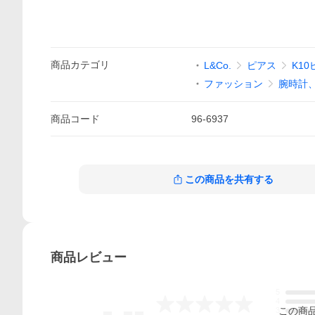
商品
カテゴリ
L&Co.
ピアス
K1
ファッション
腕時計
商品
コード
96-6937
この商品を共有する
商品
レビュー
5
-.--
4
この
商
3