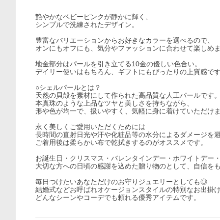
艶やかなベビーピンクが静かに輝く、
シンプルで洗練されたデザイン。
豊富なバリエーションからお好きなカラーを選べるので、
オンにもオフにも、気分やファッションに合わせて楽しめ
地金部分はパールを引き立てる10金の優しい色合い。
デイリー使いはもちろん、ギフトにもぴったりの上質感で
○シェルパールとは？
天然の貝殻を素材にして作られた高品質な人工パールです
本真珠のような上品なツヤと美しさを持ちながら、
形や色が均一で、扱いやすく、気軽に身に着けていただけ
永く美しくご愛用いただくためには
長時間の直射日光や汗や化粧品等の水分によるダメージを
ご着用後は柔らかい布で乾拭きするのがオススメです。
お誕生日・クリスマス・バレンタインデー・ホワイトデー
大切な方への日頃の感謝を込めた贈り物のとして、自信を
毎日つけたいあなただけのお守りジュエリーとしても◎
結婚式などお呼ばれオケージョンスタイルの特別なお出掛
どんなシーンやコーデでも頼れる優秀アイテムです。