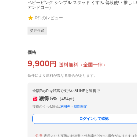
ベビーピンク シンプル スタッド くすみ 普段使い 推し L&
アンドコー）
0
件のレビュー
受注生産
価格
9,900
円
送料無料
（
全国一律
）
条件により送料が異なる場合があります。
全額PayPay残高で支払い&LINEと連携で
獲得
5
%
（
454
pt）
獲得のうち4.5%は
利用先・期間限定
ログインして確認
ご注意
表示よりも実際の付与数・付与率が少ない場合があります（