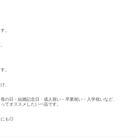
ます。
す。
。
ます。
避け、
・母の日・結婚記念日・成人祝い・卒業祝い・入学祝いなど、
もってオススメしたい一品です。
けにも◎