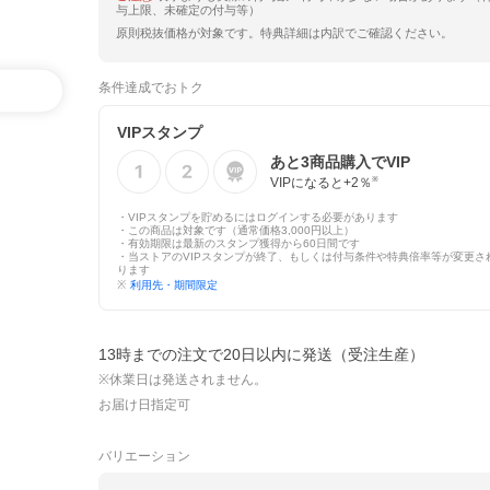
与上限、未確定の付与等）
原則税抜価格が対象です。特典詳細は内訳でご確認ください。
条件達成でおトク
VIPスタンプ
あと
3
商品購入でVIP
VIPになると+
2
％
※
・VIPスタンプを貯めるにはログインする必要があります
・この商品は対象です（通常価格3,000円以上）
・有効期限は最新のスタンプ獲得から60日間です
・当ストアのVIPスタンプが終了、もしくは付与条件や特典倍率等が変更さ
ります
※
利用先・期間限定
13時までの注文で20日以内に発送（受注生産）
※休業日は発送されません。
お届け日指定可
バリエーション