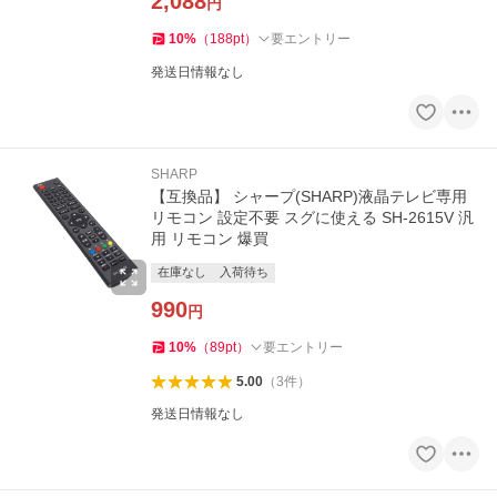
2,088
円
10
%
（
188
pt
）
要エントリー
発送日情報なし
SHARP
【互換品】 シャープ(SHARP)液晶テレビ専用
リモコン 設定不要 スグに使える SH-2615V 汎
用 リモコン 爆買
在庫なし
入荷待ち
990
円
10
%
（
89
pt
）
要エントリー
5.00
（
3
件
）
発送日情報なし