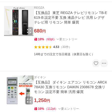
REGZA
【互換品】 東芝 REGZA テレビリモコン TB-E
619-B 設定不要 互換 液晶テレビ 汎用 レグザ
テレビ用 リモコン 簡単 爆買
680
円
10
%
（
60
pt
）
要エントリー
4.53
（
30
件
）
14時までの注文で当日発送（休業日を除く）
ダイキン
【互換品】 ダイキン エアコン リモコン ARC4
78A30 互換リモコン DAIKIN 2308678 交換リ
モコン 設定不要 簡単 汎用 爆買
1,250
円
10
%
（
112
pt
）
要エントリー