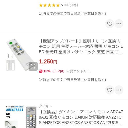
5.00
（
3
件
）
14時までの注文で当日発送（休業日を除く）
【機能アップグレード】照明リモコン 互換 リ
モコン 汎用 主要メーカー対応 照明 リモコン L
ED 蛍光灯 壁掛け パナソニック 東芝 日立 古い
照明対応 爆買
1,250
円
10
%
（
112
pt
）
要エントリー
14時までの注文で当日発送（休業日を除く）
ダイキン
【互換品】ダイキン エアコン リモコン ARC47
8A31 互換リモコン DAIKIN 対応機種 AN22TC
S AN25TCS AN28TCS AN36TCS AN22UCS 他