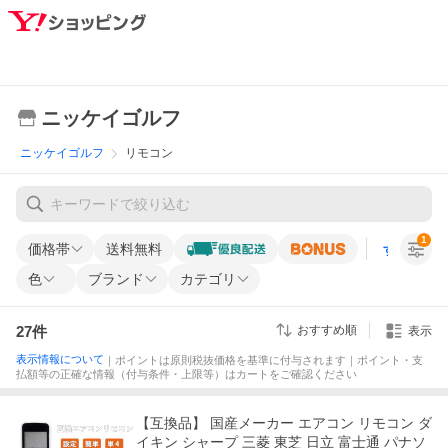
ニッケイゴルフ
ニッケイゴルフ
リモコン
1
価格帯
送料無料
すべての条
色
ブランド
カテゴリ
27
件
おすすめ順
表示
表示情報について
｜ポイントは原則税抜価格を基準に付与されます｜ポイント・支
払額等の正確な情報（付与条件・上限等）はカートをご確認ください
【互換品】 国産メーカー エアコン リモコン ダ
イキン シャープ 三菱 東芝 日立 富士通 パナソ