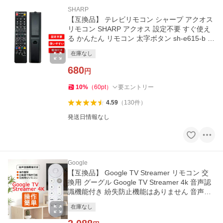
SHARP
【互換品】 テレビリモコン シャープ アクオス
リモコン SHARP アクオス 設定不要 すぐ使え
る かんたん リモコン 太字ボタン sh-e615-b 爆
買
在庫なし
680
円
10
%
（
60
pt
）
要エントリー
4.59
（
130
件
）
発送日情報なし
Google
【互換品】 Google TV Streamer リモコン 交
換用 グーグル Google TV Streamer 4k 音声認
識機能付き 紛失防止機能はありません 音声リ
モコン 爆買
在庫なし