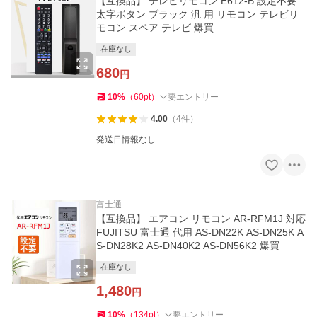
【互換品】 テレビリモコン E612-B 設定不要
太字ボタン ブラック 汎 用 リモコン テレビリ
モコン スペア テレビ 爆買
在庫なし
680
円
10
%
（
60
pt
）
要エントリー
4.00
（
4
件
）
発送日情報なし
富士通
【互換品】 エアコン リモコン AR-RFM1J 対応
FUJITSU 富士通 代用 AS-DN22K AS-DN25K A
S-DN28K2 AS-DN40K2 AS-DN56K2 爆買
在庫なし
1,480
円
10
%
（
134
pt
）
要エントリー