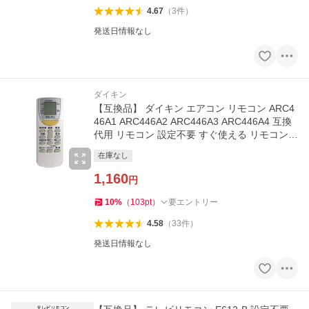
4.67
（
3
件
）
発送日情報なし
ダイキン
【互換品】 ダイキン エアコン リモコン ARC4
46A1 ARC446A2 ARC446A3 ARC446A4 互換
代用 リモコン 設定不要 すぐ使える リモコン
便利 爆買
在庫なし
1,160
円
10
%
（
103
pt
）
要エントリー
4.58
（
33
件
）
発送日情報なし