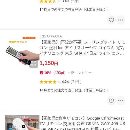
3.40
（
5
件
）
14時までの注文で当日発送（休業日を除く）
IRIS OHYAMA
【互換品】[再設定不要] シーリングライト リモ
コン 照明 led アイリスオーヤマ コイズミ 電気
パナソニック 東芝 SHARP 日立 ライト コント
ローラー 爆買
1,150
円
10
%
（
103
pt
）
要エントリー
4.24
（
71
件
）
14時までの注文で当日発送（休業日を除く）
【互換品&音声リモコン】Google Chromecast
TV リモコン 交換用 音声 G9N9N GA01409-US
GA02464-US GA01920-US 代用テレビリモコ