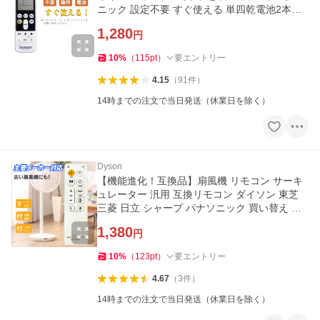
ニック 設定不要 すぐ使える 単四乾電池2本別
売 爆買
1,280
円
10
%
（
115
pt
）
要エントリー
4.15
（
91
件
）
14時までの注文で当日発送（休業日を除く）
Dyson
【機能進化！互換品】扇風機 リモコン サーキ
ュレーター 汎用 互換リモコン ダイソン 東芝
三菱 日立 シャープ パナソニック 買い替え 紛
失 学習機能 爆買
1,380
円
10
%
（
123
pt
）
要エントリー
4.67
（
3
件
）
14時までの注文で当日発送（休業日を除く）