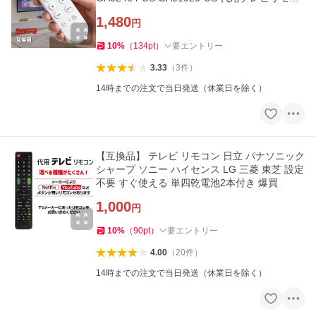
ン 爆買
1,480
円
10
%
（
134
pt
）
要エントリー
3.33
（
3
件
）
14時までの注文で当日発送（休業日を除く）
【互換品】 テレビ リモコン 日立 パナソニック
シャープ ソニー ハイセンス LG 三菱 東芝 設定
不要 すぐ使える 単四乾電池2本付き 爆買
1,000
円
10
%
（
90
pt
）
要エントリー
4.00
（
20
件
）
14時までの注文で当日発送（休業日を除く）