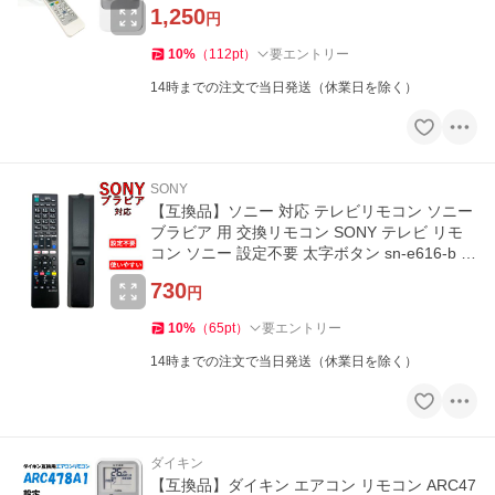
爆買
1,250
円
10
%
（
112
pt
）
要エントリー
14時までの注文で当日発送（休業日を除く）
SONY
【互換品】ソニー 対応 テレビリモコン ソニー
ブラビア 用 交換リモコン SONY テレビ リモ
コン ソニー 設定不要 太字ボタン sn-e616-b 爆
買
730
円
10
%
（
65
pt
）
要エントリー
14時までの注文で当日発送（休業日を除く）
ダイキン
【互換品】ダイキン エアコン リモコン ARC47