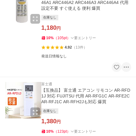
46A1 ARC446A2 ARC446A3 ARC446A4 代用
設定不要 すぐ使える 便利 爆買
在庫なし
1,180
円
10
%
（
105
pt
）
要エントリー
4.92
（
13
件
）
発送日情報なし
富士通
【互換品】 富士通 エアコン リモコン AR-RFD
1J 対応 FUJITSU 代用 AR-RFG1C AR-RFE2C
AR-RFJ1C AR-RFH2Jも対応 爆買
在庫なし
1,380
円
10
%
（
123
pt
）
要エントリー