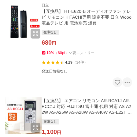
日立
【互換品】 HT-E620-B オーディオファン テレ
ビ リモコン HITACHI専用 設定不要 日立 Wooo
液晶テレビ 用 電池別売 爆買
在庫なし
680
円
10
%
（
60
pt
）
要エントリー
4.29
（
34
件
）
発送日情報なし
【互換品】 エアコン リモコン AR-RCA1J AR-
RCC1J 対応 FUJITSU 富士通 代用 対応 AS-A2
2W AS-A25W AS-A28W AS-A40W AS-E22T A
S-E25T 他 爆買
在庫なし
1,100
円