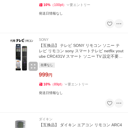
10
%
（
100
pt
）
要エントリー
発送日情報なし
SONY
【互換品】 テレビ SONY リモコン ソニー テ
レビ リモコン sony スマートテレビ netflix yout
ube CRC431V スマート ソニー TV 設定不要
爆買
在庫なし
999
円
10
%
（
89
pt
）
要エントリー
発送日情報なし
ダイキン
【互換品】 ダイキン エアコン リモコン ARC4