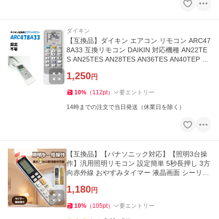
ダイキン
【互換品】ダイキン エアコン リモコン ARC47
8A33 互換リモコン DAIKIN 対応機種 AN22TE
S AN25TES AN28TES AN36TES AN40TEP 他
爆買
1,250
円
10
%
（
112
pt
）
要エントリー
14時までの注文で当日発送（休業日を除く）
【互換品】【パナソニック対応】【照明3台操
作】汎用照明リモコン 設定簡単 5秒長押し 3方
向赤外線 おやすみタイマー 液晶画面 シーリン
グライト 爆買
1,180
円
10
%
（
105
pt
）
要エントリー