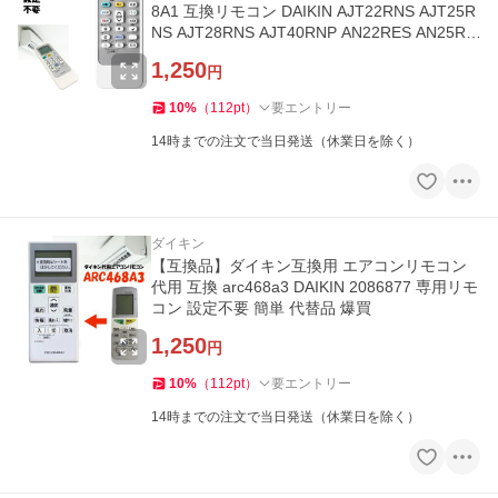
8A1 互換リモコン DAIKIN AJT22RNS AJT25R
NS AJT28RNS AJT40RNP AN22RES AN25RE
S 他 爆買
1,250
円
10
%
（
112
pt
）
要エントリー
14時までの注文で当日発送（休業日を除く）
ダイキン
【互換品】ダイキン互換用 エアコンリモコン
代用 互換 arc468a3 DAIKIN 2086877 専用リモ
コン 設定不要 簡単 代替品 爆買
1,250
円
10
%
（
112
pt
）
要エントリー
14時までの注文で当日発送（休業日を除く）