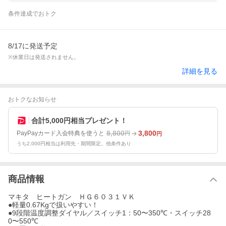
条件達成でおトク
8/17に発送予定
※休業日は発送されません。
詳細を見る
おトクなお知らせ
合計5,000円相当プレゼント！
8,800
3,800
PayPayカード入会特典を使うと
円
円
うち2,000円相当は利用先・期間限定。他条件あり
商品情報
マキタ ヒートガン ＨＧ６０３１ＶＫ
●軽量0.67Kgで扱いやすい！
●9段階温度調整ダイヤル／スイッチ1：50〜350℃・スイッチ28
0〜550℃