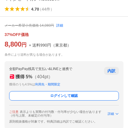
4.70
（
44
件
）
メーカー希望小売価格
14,080
円
詳細
37%OFF価格
8,800
円
+ 送料
990
円
（
東京都
）
条件により送料が異なる場合があります。
全額PayPay残高で支払い&LINEと連携で
内訳
獲得
5
%
（
404
pt）
獲得のうち4.5%は
利用先・期間限定
ログインして確認
ご注意
表示よりも実際の付与数・付与率が少ない場合があります
詳細
（付与上限、未確定の付与等）
原則税抜価格が対象です。特典詳細は内訳でご確認ください。