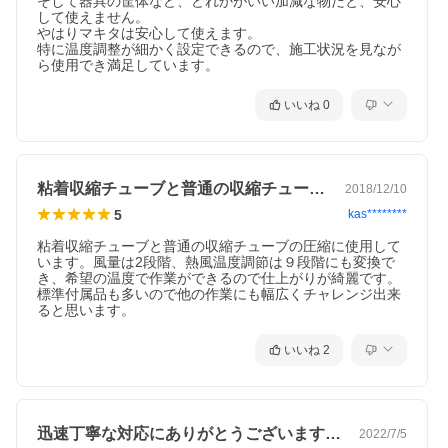
そして器具の筐体など、どれかがいい加減な物だと、安心
して使えません。

やはりマキタは安心して使えます。

特に温度調整が細かく設定できるので、施工状況を見なが
ら使用でき満足しています。
いいね
0
粘着収縮チューブと普通の収縮チューブの…
2018/12/10
5
kas********
粘着収縮チューブと普通の収縮チューブの圧縮に使用して
います。風量は2段階、熱風温度調節は９段階にも変換で
き、希望の温度で作業ができるので仕上がりが綺麗です。
標準付属品も多いので他の作業にも幅広くチャレンジ出来
ると思います。
いいね
2
迅速丁寧な対応にありがとうございます。…
2022/7/5