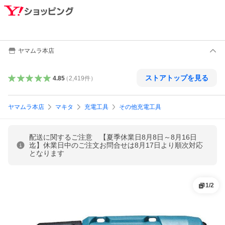
ヤマムラ本店
ストアトップを見る
4.85
（
2,419
件
）
ヤマムラ本店
マキタ
充電工具
その他充電工具
配送に関するご注意 【夏季休業日8月8日～8月16日
迄】休業日中のご注文お問合せは8月17日より順次対応
となります
1
/
2