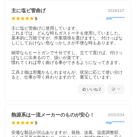
主に塩ビ管曲げ
2018/11/7
5
ash********
主に塩ビ管曲げに使用しています。

これまでは、どんな時もガストーチを使用していました。

基本的に万能ですが、作業環境を選びますし、付けっぱな
しにしておけない危なっかしさが不便な時もあります。

細管ならヒートガンで十分ですし、立てて置けば、付けっ
ぱなしに出来るので、扱いが楽です。

慣れてくれば早く曲げる事ができるようになってきます。

工具２個は邪魔かもしれませんが、状況に応じて使い分け
ると、仕事が早く終わりますので、重宝しています。
いいね
2
熱源系は一流メーカーのものが安心！
2025/2/24
5
mar********
安価な製品が沢山ありますが、発熱、送風、温度調整部、