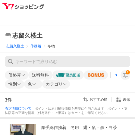
志留久楼土
志留久楼土
作務着
冬物
1
価格帯
送料無料
すべての条
性別
色
カテゴリ
3
件
おすすめ順
表示
表示情報について
｜ポイントは原則税抜価格を基準に付与されます｜ポイント・支
払額等の正確な情報（付与条件・上限等）はカートをご確認ください
厚手綿作務着 冬用 紺・鼠・黒・白茶