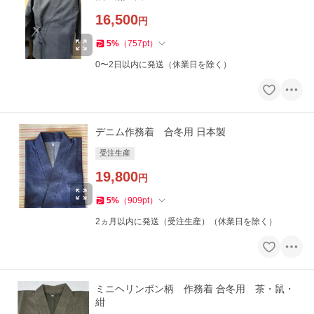
16,500
円
5
%
（
757
pt
）
0〜2日以内に発送（休業日を除く）
デニム作務着 合冬用 日本製
受注生産
19,800
円
5
%
（
909
pt
）
2ヵ月以内に発送（受注生産）（休業日を除く）
ミニヘリンボン柄 作務着 合冬用 茶・鼠・
紺