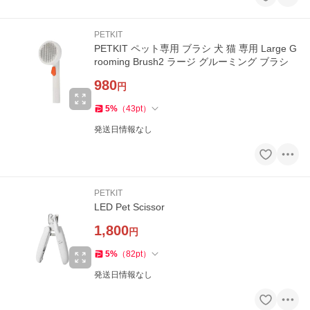
PETKIT
PETKIT ペット専用 ブラシ 犬 猫 専用 Large G
rooming Brush2 ラージ グルーミング ブラシ
980
円
5
%
（
43
pt
）
発送日情報なし
PETKIT
LED Pet Scissor
1,800
円
5
%
（
82
pt
）
発送日情報なし