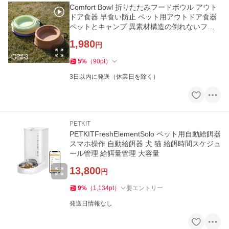
Comfort Bowl 折りたたみフードボウル アウト
ドア食器 早食い防止 ペット用アウトドア食器
ペットとキャンプ 異素材構造の倒れないフー
ドボウル
1,980
円
5
%
（
90
pt
）
3日以内に発送（休業日を除く）
PETKIT
PETKITFreshElementSolo ペット用自動給餌器
スマホ操作 自動給餌器 犬 猫 給餌時間スケジュ
ール管理 給餌量管理 大容量
13,800
円
9
%
（
1,134
pt
）
要エントリー
発送日情報なし