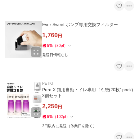
Ever Sweet ポンプ専用交換フィルター
1,760
円
5
%
（
80
pt
）
発送日情報なし
PETKIT
Pura X 猫用自動トイレ専用ゴミ袋(20枚1pack)
3個セット
2,250
円
5
%
（
102
pt
）
3日以内に発送（休業日を除く）