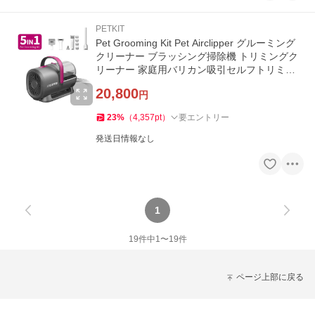
PETKIT
Pet Grooming Kit Pet Airclipper グルーミング
クリーナー ブラッシング掃除機 トリミングク
リーナー 家庭用バリカン吸引セルフトリミン
グ 5in1犬猫お手入用品
20,800
円
23
%
（
4,357
pt
）
要エントリー
発送日情報なし
1
19
件中
1
〜
19
件
ページ上部に戻る