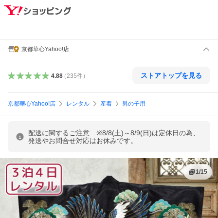
京都華心Yahoo!店
ストアトップを見る
4.88
（
235
件
）
京都華心Yahoo!店
レンタル
産着
男の子用
配送に関するご注意 ※8/8(土)～8/9(日)は定休日の為、
発送やお問合せ対応はお休みです。
1
/
15