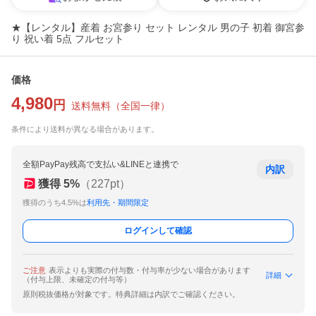
★【レンタル】産着 お宮参り セット レンタル 男の子 初着 御宮参
り 祝い着 5点 フルセット
価格
4,980
円
送料無料
（
全国一律
）
条件により送料が異なる場合があります。
全額PayPay残高で支払い&LINEと連携で
内訳
獲得
5
%
（
227
pt）
獲得のうち4.5%は
利用先・期間限定
ログインして確認
ご注意
表示よりも実際の付与数・付与率が少ない場合があります
詳細
（付与上限、未確定の付与等）
原則税抜価格が対象です。特典詳細は内訳でご確認ください。