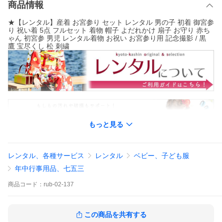
商品情報
★【レンタル】産着 お宮参り セット レンタル 男の子 初着 御宮参
り 祝い着 5点 フルセット 着物 帽子 よだれかけ 扇子 お守り 赤ち
ゃん 初宮参 男児 レンタル着物 お祝い お宮参り用 記念撮影 / 黒
鷹 宝尽くし 松 刺繍
もっと見る
レンタル、各種サービス
レンタル
ベビー、子ども服
年中行事用品、七五三
商品
コード：
rub-02-137
この商品を共有する