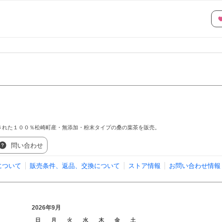
された１００％松崎町産・無添加・粉末タイプの桑の葉茶を販売。
問い合わせ
について
販売条件、返品、交換について
ストア情報
お問い合わせ情報
2026年9月
日
月
火
水
木
金
土