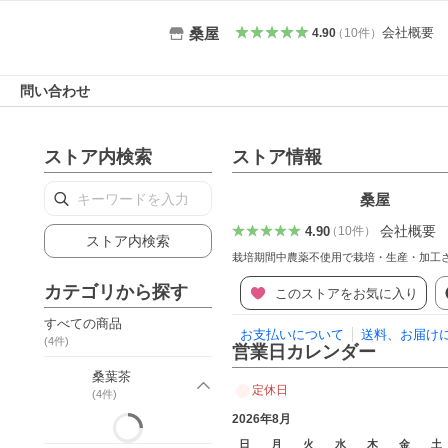
会社概要
桑屋
4.90
（
10
件
）
問い合わせ
ストア内検索
ストア情報
桑屋
会社概要
4.90
（
10
件
）
ストア内検索
栽培期間中農薬不使用で栽培・生産・加工
カテゴリから探す
このストアをお気に入り
すべての商品
お支払いについて
送料、お届け
(
4
件)
営業日カレンダー
桑葉茶
定休日
(
4
件)
2026年8月
日
月
火
水
木
金
土