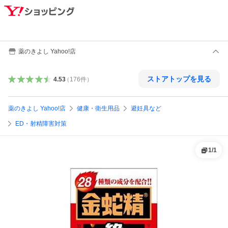
薬のきよし Yahoo!店
ストアトップを見る
4.53
（
176
件
）
薬のきよし Yahoo!店
健康・衛生用品
避妊具など
ED・射精障害対策
1
/
1