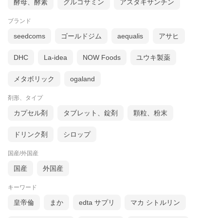
酵母、酵素
グルコサミン
アスタキサンチン
ブランド
seedcoms
ゴールドジム
aequalis
アサヒ
DHC
La-idea
NOW Foods
ユウキ製薬
メタボリック
ogaland
剤形、タイプ
カプセル剤
タブレット、錠剤
顆粒、粉末
ドリンク剤
シロップ
国産/外国産
国産
外国産
キーワード
皇帝倫
まか
edta サプリ
マカ シトルリン