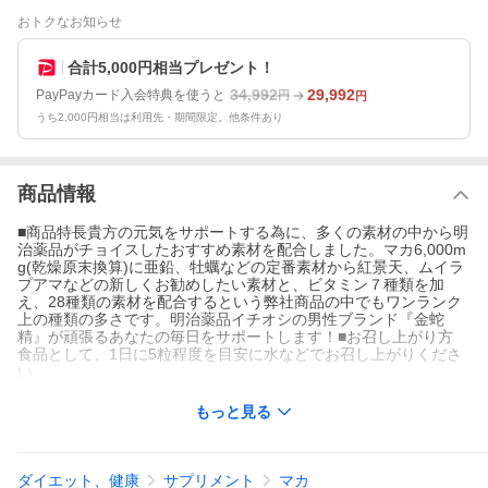
おトクなお知らせ
合計5,000円相当プレゼント！
34,992
29,992
PayPayカード入会特典を使うと
円
円
うち2,000円相当は利用先・期間限定。他条件あり
商品情報
■商品特長貴方の元気をサポートする為に、多くの素材の中から明
治薬品がチョイスしたおすすめ素材を配合しました。マカ6,000m
g(乾燥原末換算)に亜鉛、牡蠣などの定番素材から紅景天、ムイラ
プアマなどの新しくお勧めしたい素材と、ビタミン７種類を加
え、28種類の素材を配合するという弊社商品の中でもワンランク
上の種類の多さです。明治薬品イチオシの男性ブランド『金蛇
精』が頑張るあなたの毎日をサポートします！■お召し上がり方
食品として、1日に5粒程度を目安に水などでお召し上がりくださ
い。
もっと見る
ダイエット、健康
サプリメント
マカ