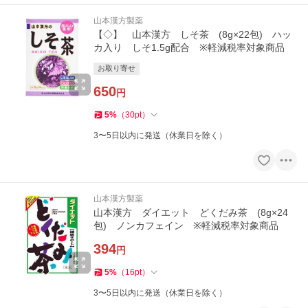
山本漢方製薬
【◇】 山本漢方 しそ茶 (8g×22包) ハッ
カ入り しそ1.5g配合 ※軽減税率対象商品
お取り寄せ
650
円
5
%
（
30
pt
）
3〜5日以内に発送（休業日を除く）
山本漢方製薬
山本漢方 ダイエット どくだみ茶 (8g×24
包) ノンカフェイン ※軽減税率対象商品
394
円
5
%
（
16
pt
）
3〜5日以内に発送（休業日を除く）