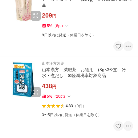
品
209
円
5
%
（
8
pt
）
9日以内に発送（休業日を除く）
山本漢方製薬
山本漢方 減肥茶 お徳用 (8g×36包) 冷
水・煮だし ※軽減税率対象商品
438
円
5
%
（
20
pt
）
4.33
（
9
件
）
3〜5日以内に発送（休業日を除く）