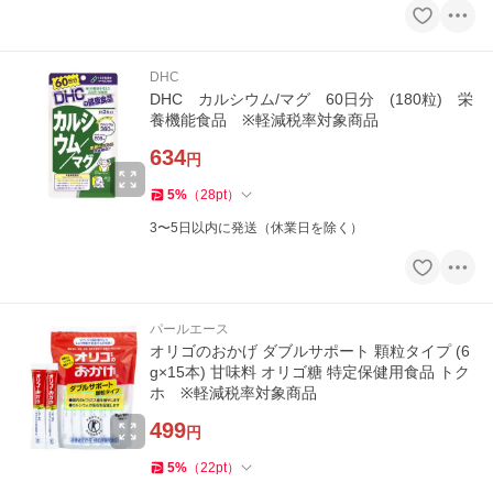
DHC
DHC カルシウム/マグ 60日分 (180粒) 栄
養機能食品 ※軽減税率対象商品
634
円
5
%
（
28
pt
）
3〜5日以内に発送（休業日を除く）
パールエース
オリゴのおかげ ダブルサポート 顆粒タイプ (6
g×15本) 甘味料 オリゴ糖 特定保健用食品 トク
ホ ※軽減税率対象商品
499
円
5
%
（
22
pt
）