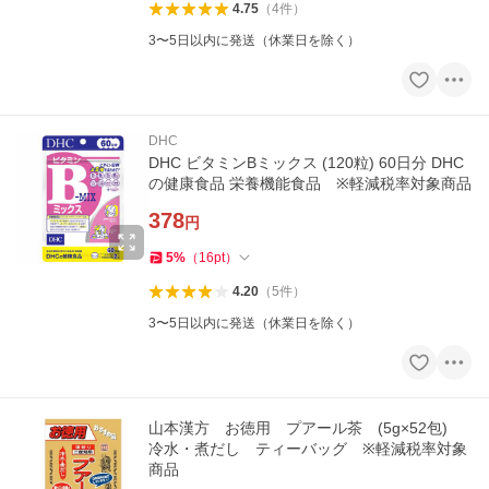
4.75
（
4
件
）
3〜5日以内に発送（休業日を除く）
DHC
DHC ビタミンBミックス (120粒) 60日分 DHC
の健康食品 栄養機能食品 ※軽減税率対象商品
378
円
5
%
（
16
pt
）
4.20
（
5
件
）
3〜5日以内に発送（休業日を除く）
山本漢方 お徳用 プアール茶 (5g×52包)
冷水・煮だし ティーバッグ ※軽減税率対象
商品