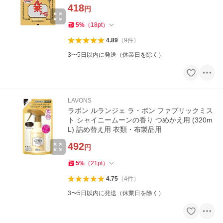
418
円
5
%
（
18
pt
）
4.89
（
9
件
）
3〜5日以内に発送（休業日を除く）
LAVONS
ラボン ルランジェ ラ・ボン ファブリックミス
ト シャイニームーンの香り つめかえ用 (320m
L) 詰め替え用 衣類・布製品用
492
円
5
%
（
21
pt
）
4.75
（
4
件
）
3〜5日以内に発送（休業日を除く）