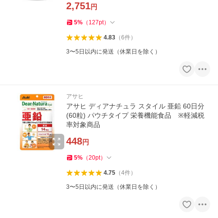
2,751
円
5
%
（
127
pt
）
4.83
（
6
件
）
3〜5日以内に発送（休業日を除く）
アサヒ
アサヒ ディアナチュラ スタイル 亜鉛 60日分
(60粒) パウチタイプ 栄養機能食品 ※軽減税
率対象商品
448
円
5
%
（
20
pt
）
4.75
（
4
件
）
3〜5日以内に発送（休業日を除く）