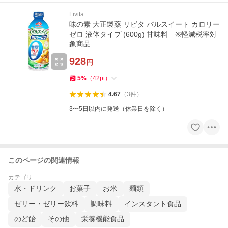
Livita
味の素 大正製薬 リビタ パルスイート カロリー
ゼロ 液体タイプ (600g) 甘味料 ※軽減税率対
象商品
928
円
5
%
（
42
pt
）
4.67
（
3
件
）
3〜5日以内に発送（休業日を除く）
このページの関連情報
カテゴリ
水・ドリンク
お菓子
お米
麺類
ゼリー・ゼリー飲料
調味料
インスタント食品
のど飴
その他
栄養機能食品