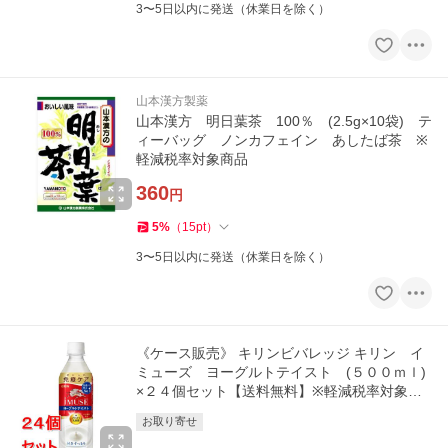
3〜5日以内に発送（休業日を除く）
山本漢方製薬
山本漢方 明日葉茶 100％ (2.5g×10袋) テ
ィーバッグ ノンカフェイン あしたば茶 ※
軽減税率対象商品
360
円
5
%
（
15
pt
）
3〜5日以内に発送（休業日を除く）
《ケース販売》 キリンビバレッジ キリン イ
ミューズ ヨーグルトテイスト (５００ｍｌ)
×２４個セット【送料無料】※軽減税率対象商
品
お取り寄せ