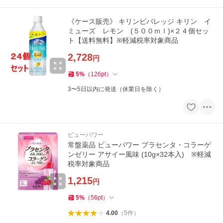
《ケース販売》 キリンビバレッジ キリン イ
ミューズ レモン (５００ｍｌ)×２４個セッ
ト【送料無料】※軽減税率対象商品
2,728
円
5
%
（
126
pt
）
3〜5日以内に発送（休業日を除く）
ビューパワー
常盤薬品 ビューパワー プラセンタ・コラーゲ
ンゼリー アサイー風味 (10g×32本入) ※軽減
税率対象商品
1,215
円
5
%
（
56
pt
）
4.00
（
5
件
）