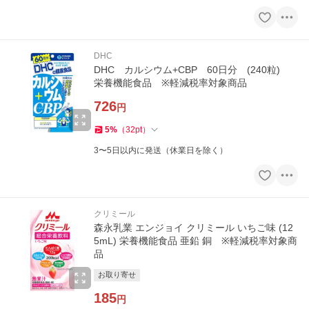
DHC
DHC カルシウム+CBP 60日分 (240粒)
栄養機能食品 ※軽減税率対象商品
726
円
5
%
（
32
pt
）
3〜5日以内に発送（休業日を除く）
クリミール
森永乳業 エンジョイ クリミール いちご味 (12
5mL) 栄養機能食品 亜鉛 銅 ※軽減税率対象商
品
お取り寄せ
185
円