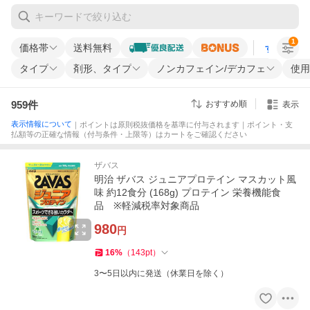
1
価格帯
送料無料
すべての条
タイプ
剤形、タイプ
ノンカフェイン/デカフェ
使用
959
件
おすすめ順
表示
表示情報について
｜ポイントは原則税抜価格を基準に付与されます｜ポイント・支
払額等の正確な情報（付与条件・上限等）はカートをご確認ください
ザバス
明治 ザバス ジュニアプロテイン マスカット風
味 約12食分 (168g) プロテイン 栄養機能食
品 ※軽減税率対象商品
980
円
16
%
（
143
pt
）
3〜5日以内に発送（休業日を除く）