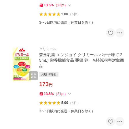
13.5
%
（
23
pt
）
5.00
（
5
件
）
3〜5日以内に発送（休業日を除く）
クリミール
森永乳業 エンジョイ クリミール バナナ味 (12
5mL) 栄養機能食品 亜鉛 銅 ※軽減税率対象商
品
お取り寄せ
173
円
13.5
%
（
21
pt
）
5.00
（
4
件
）
3〜5日以内に発送（休業日を除く）