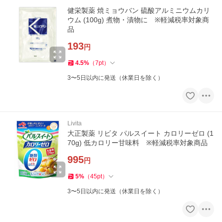
健栄製薬 焼ミョウバン 硫酸アルミニウムカリ
ウム (100g) 煮物・漬物に ※軽減税率対象商
品
193
円
4.5
%
（
7
pt
）
3〜5日以内に発送（休業日を除く）
Livita
大正製薬 リビタ パルスイート カロリーゼロ (1
70g) 低カロリー甘味料 ※軽減税率対象商品
995
円
5
%
（
45
pt
）
3〜5日以内に発送（休業日を除く）