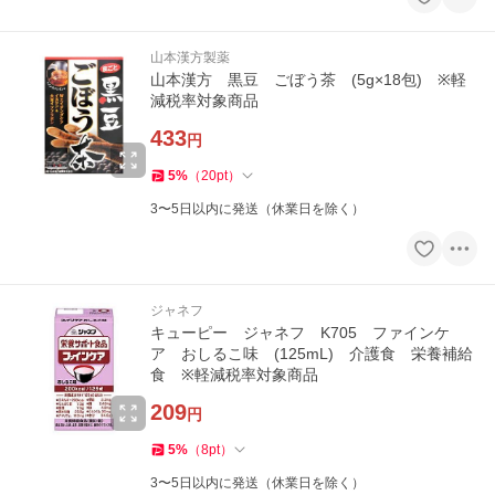
山本漢方製薬
山本漢方 黒豆 ごぼう茶 (5g×18包) ※軽
減税率対象商品
433
円
5
%
（
20
pt
）
3〜5日以内に発送（休業日を除く）
ジャネフ
キューピー ジャネフ K705 ファインケ
ア おしるこ味 (125mL) 介護食 栄養補給
食 ※軽減税率対象商品
209
円
5
%
（
8
pt
）
3〜5日以内に発送（休業日を除く）