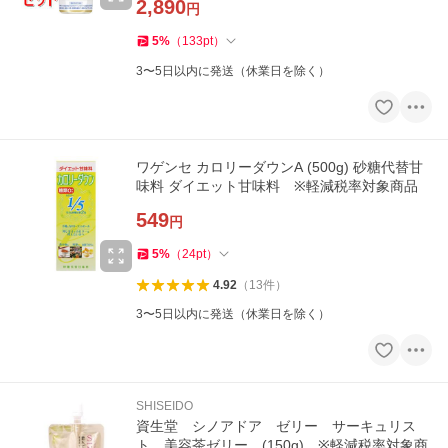
2,890
円
5
%
（
133
pt
）
3〜5日以内に発送（休業日を除く）
ワゲンセ カロリーダウンA (500g) 砂糖代替甘
味料 ダイエット甘味料 ※軽減税率対象商品
549
円
5
%
（
24
pt
）
4.92
（
13
件
）
3〜5日以内に発送（休業日を除く）
SHISEIDO
資生堂 シノアドア ゼリー サーキュリス
ト 美容茶ゼリー (150g) ※軽減税率対象商