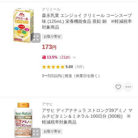
クリミール
森永乳業 エンジョイ クリミール コーンスープ
味 (125mL) 栄養機能食品 亜鉛 銅 ※軽減税率
対象商品
お取り寄せ
173
円
13.5
%
（
21
pt
）
5.00
（
5
件
）
3〜5日以内に発送（休業日を除く）
アサヒ
アサヒ ディアナチュラ ストロング39アミノ マ
ルチビタミン＆ミネラル 100日分 (300粒) ※
軽減税率対象商品
お取り寄せ