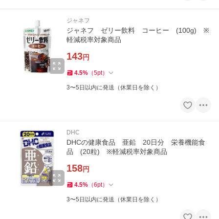
ジャネフ
ジャネフ ゼリー飲料 コーヒー (100g) ※
軽減税率対象商品
143
円
4.5
%
（
5
pt
）
3〜5日以内に発送（休業日を除く）
DHC
DHCの健康食品 亜鉛 20日分 栄養機能食
品 (20粒) ※軽減税率対象商品
158
円
4.5
%
（
6
pt
）
3〜5日以内に発送（休業日を除く）