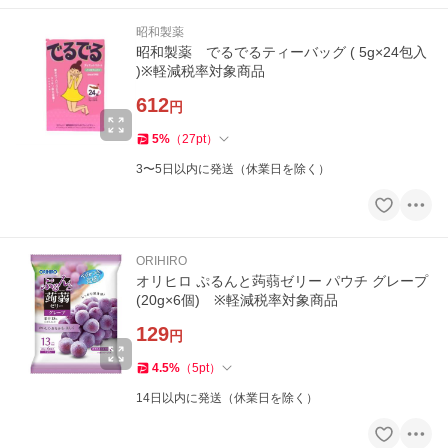
昭和製薬
昭和製薬 でるでるティーバッグ ( 5g×24包入
)※軽減税率対象商品
612
円
5
%
（
27
pt
）
3〜5日以内に発送（休業日を除く）
ORIHIRO
オリヒロ ぷるんと蒟蒻ゼリー パウチ グレープ
(20g×6個) ※軽減税率対象商品
129
円
4.5
%
（
5
pt
）
14日以内に発送（休業日を除く）