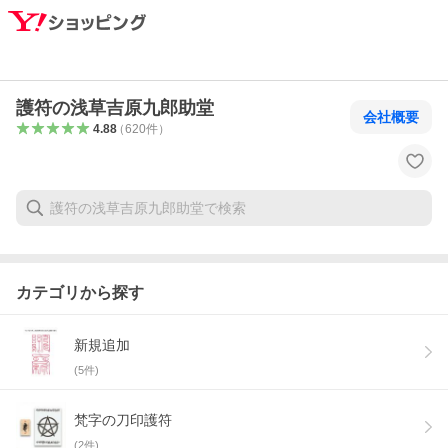
護符の浅草吉原九郎助堂
会社概要
4.88
（
620
件
）
カテゴリから探す
新規追加
(
5
件)
梵字の刀印護符
(
2
件)