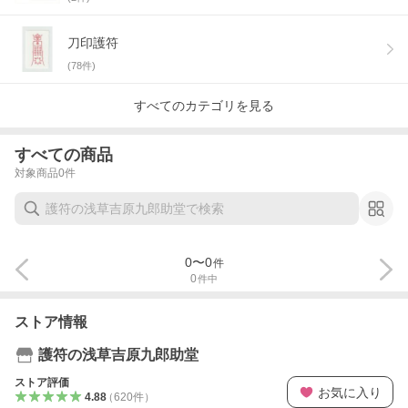
刀印護符
(
78
件)
すべてのカテゴリを見る
すべての商品
対象商品
0
件
0
〜
0
件
0
件中
ストア情報
護符の浅草吉原九郎助堂
ストア評価
お気に入り
4.88
（
620
件
）