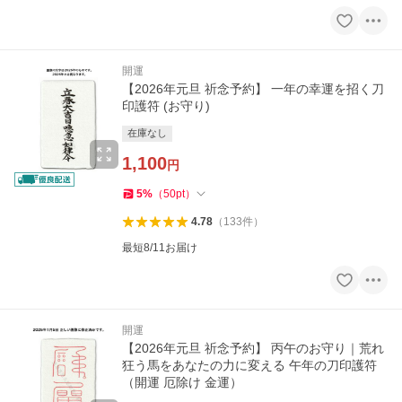
開運
【2026年元旦 祈念予約】 一年の幸運を招く刀
印護符 (お守り)
在庫なし
1,100
円
5
%
（
50
pt
）
4.78
（
133
件
）
最短8/11お届け
開運
【2026年元旦 祈念予約】 丙午のお守り｜荒れ
狂う馬をあなたの力に変える 午年の刀印護符
（開運 厄除け 金運）