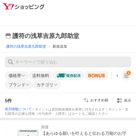
護符の浅草吉原九郎助堂
護符の浅草吉原九郎助堂
新規追加
1
価格帯
送料無料
すべての条
ブランド
カテゴリ
5
件
おすすめ順
表示
表示情報について
｜ポイントは原則税抜価格を基準に付与されます｜ポイント・支
払額等の正確な情報（付与条件・上限等）はカートをご確認ください
開運
【あらゆる願いを叶えると伝わる万能のお守