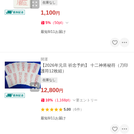
在庫なし
1,100
円
5
%
（
50
pt
）
最短8/11お届け
開運
【2026年元旦 祈念予約】 十二神将秘符（刀印
護符12枚組）
在庫なし
12,800
円
10
%
（
1,168
pt
）
要エントリー
5.00
（
6
件
）
最短8/11お届け