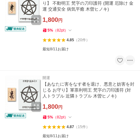
り】 不動明王 梵字の刀印護符 (開運 厄除け 金
運 交通安全 病気平癒 木曽ヒノキ)
1,800
円
5
%
（
82
pt
）
4.85
（
20
件
）
最短8/11お届け
開運
【あなたに害をなす者を退け、悪意と妨害を封
じる お守り】軍荼利明王 梵字の刀印護符 (対
人トラブル 近隣トラブル 木曽ヒノキ)
1,800
円
5
%
（
82
pt
）
4.87
（
15
件
）
最短8/11お届け