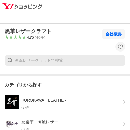
黒革レザークラフト
会社概要
4.75
（
40
件
）
カテゴリから探す
KUROKAWA LEATHER
(
77
件)
藍染革 阿波レザー
(
30
件)