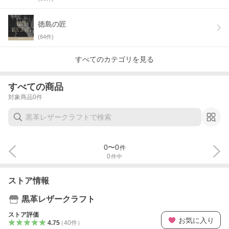
徳島の匠
(
84
件)
すべてのカテゴリを見る
すべての商品
対象商品
0
件
0
〜
0
件
0
件中
ストア情報
黒革レザークラフト
ストア評価
お気に入り
4.75
（
40
件
）