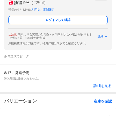
獲得
9
%
（
225
pt）
獲得のうち8.5%は
利用先・期間限定
ログインして確認
ご注意
表示よりも実際の付与数・付与率が少ない場合があります
詳細
（付与上限、未確定の付与等）
原則税抜価格が対象です。特典詳細は内訳でご確認ください。
条件達成でおトク
8/17に発送予定
※休業日は発送されません。
詳細を見る
バリエーション
在庫を確認