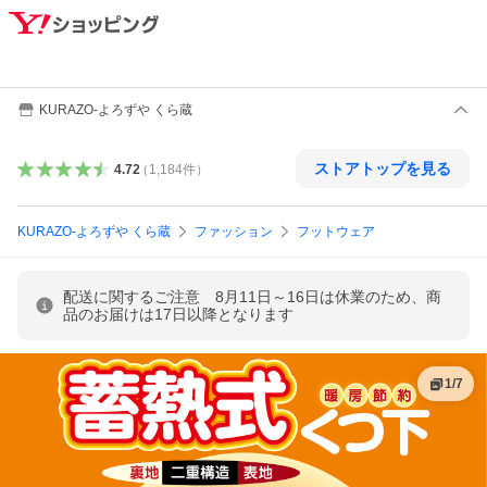
KURAZO-よろずや くら蔵
ストアトップを見る
4.72
（
1,184
件
）
KURAZO-よろずや くら蔵
ファッション
フットウェア
配送に関するご注意 8月11日～16日は休業のため、商
品のお届けは17日以降となります
1
/
7