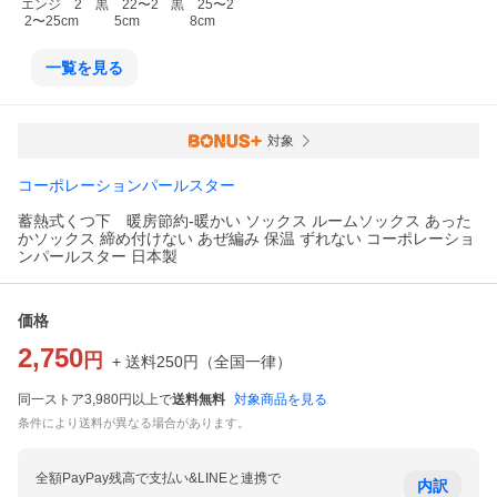
エンジ　2
黒　22〜2
黒　25〜2
2〜25cm
5cm
8cm
一覧を見る
対象
コーポレーションパールスター
蓄熱式くつ下 暖房節約‐暖かい ソックス ルームソックス あった
かソックス 締め付けない あぜ編み 保温 ずれない コーポレーショ
ンパールスター 日本製
価格
2,750
円
+ 送料
250
円
（
全国一律
）
同一ストア3,980円以上で
送料無料
対象商品を見る
条件により送料が異なる場合があります。
全額PayPay残高で支払い&LINEと連携で
内訳