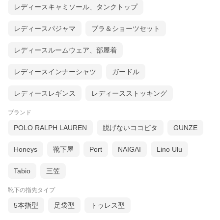
レディースキャミソール、タンクトップ
レディースパジャマ
ブラ＆ショーツセット
レディースルームウェア、部屋着
レディースインナーシャツ
ガードル
レディースレギンス
レディースストッキング
ブランド
POLO RALPH LAUREN
脱げないココピタ
GUNZE
Honeys
靴下屋
Port
NAIGAI
Lino Ulu
Tabio
三笠
靴下の指先タイプ
5本指型
足袋型
トゥレス型