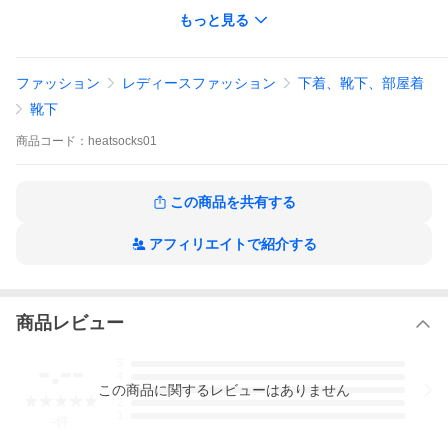
・綿80％
もっと見る
・二重構造
・締め付けない履き口
・くるぶしギャザーでずれない
・あぜ編み効果で蒸れない、冷えない、持続保温
ファッション
レディースファッション
下着、靴下、部屋着
・爪先転倒予防特許製法
・日本製
靴下
【お客様の声】
商品
コード：
heatsocks01
・履いてすぐ、違いを感じました。家の中でもウォーキングの時
もかかさず履くようになりました。（滋賀県80代女性E.I様）
・駅までの徒歩通勤時に違いを実感しています。（埼玉県50代男
性N.I様）
この商品を共有する
・毎年しもやけにすぐなってしまうのですが、この靴下にしてな
らなくなりました。(埼玉県40代女性K.E様)
アフィリエイトで紹介する
・一日中冷えないので、重宝しています。蒸れも感じなくなりま
した。（東京都60代男性H.S様）
・暖かくて履き口も締め付けないので、部屋履きにもとてもよい
です。（神奈川50代女性E.Y様）
商品レビュー
-.--
5
4
この
商品
に関するレビューはありません
3
2
1
-
件