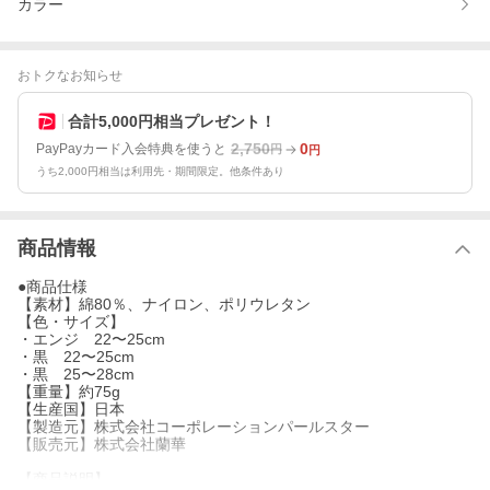
カラー
おトクなお知らせ
合計5,000円相当プレゼント！
2,750
0
PayPayカード入会特典を使うと
円
円
うち2,000円相当は利用先・期間限定。他条件あり
商品情報
●商品仕様
【素材】綿80％、ナイロン、ポリウレタン
【色・サイズ】
・エンジ 22〜25cm
・黒 22〜25cm
・黒 25〜28cm
【重量】約75g
【生産国】日本
【製造元】株式会社コーポレーションパールスター
【販売元】株式会社蘭華
【商品説明】