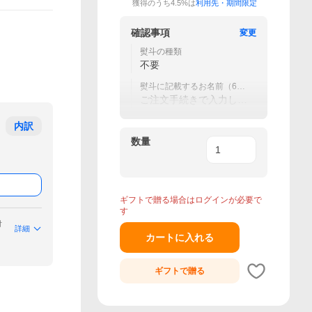
獲得のうち4.5%は
利用先・期間限定
確認事項
変更
熨斗の種類
不要
熨斗に記載するお名前（60
文字まで）
ご注文手続きで入力して
ください
内訳
数量
ギフトで贈る場合はログインが必要で
す
付
詳細
カートに入れる
ギフトで
贈る