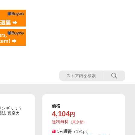
価格
ギリ Jin
4,104
製法 真空カ
円
送料無料
（
東京都
）
5
%獲得
（
191
pt）