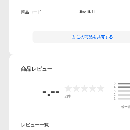
商品
コード
Jingilli-1l
この商品を共有する
商品
レビュー
5
-.--
4
3
2
2
件
1
総合
レビュー一覧