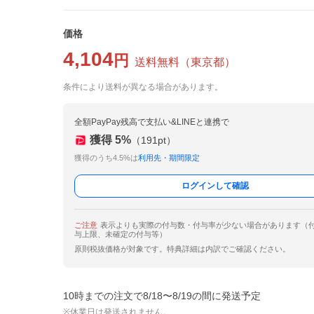
価格
4,104
円
送料無料
（
東京都
）
条件により送料が異なる場合があります。
全額PayPay残高で支払い&LINEと連携で
獲得
5
%
（
191
pt）
獲得のうち4.5%は
利用先・期間限定
ログインして確認
ご注意
表示よりも実際の付与数・付与率が少ない場合があります（
与上限、未確定の付与等）
原則税抜価格が対象です。特典詳細は内訳でご確認ください。
10時までの注文で8/18〜8/19の間に発送予定
※休業日は発送されません。