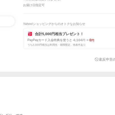
お届け日指定可
Yahoo!ショッピングからのオトクなお知らせ
合計5,000円相当プレゼント！
4,104
0
PayPayカード入会特典を使うと
円
円
うち2,000円相当は利用先・期間限定。他条件あり
違反申告