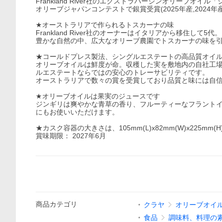
Frankland River社のエクストラバージンオリーブオイ
オリーブジャパンコンテストで銀賞受賞(2025年産,2024年産,2
★オーストラリアで作られるトスカーナの味
Frankland River社のオーナーはイタリアから移住して5代。
豊かな自然の中、広大なオリーブ農園でトスカーナの味を
★コールドプレス製法、シングルエステートの高品質オイ
オリーブオイルは鮮度が命。収穫した実を敷地内の自社工
ルエステートならではの安心のトレーサビリティです。
オーストラリアで数々の賞を受賞しており品質と味には自
★オリーブオイルは果実のジュースです
ジンギリは爽やかな青草の香り、フルーティーなフラント
にもお使いいただけます。
★カスク容器の大きさは、105mm(L)x82mm(W)x225m
賞味期限： 2027年6月
商品
カテゴリ
クラヤ
オリーブオイ
食品
調味料、料理の