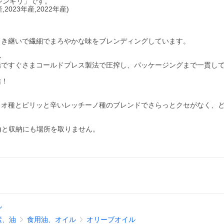
ル「ジンギリ」です。
023年産,2022年産)
引き継いで繊細でまろやかな味をブレンディングしています。
ル
場ですぐさまコールドプレス製法で圧搾し、パッケージングまで一貫し
信！
イオ種とピリッと辛いレッチーノ種のブレンドでさらっとクセがなく、
m(H)と収納にも場所を取りません。
ル
素、油
食用油、オイル
オリーブオイル