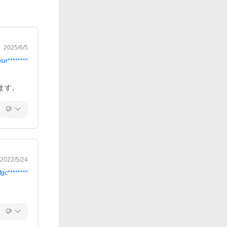
2025/6/5
kur********
ます。
2022/5/24
fgc********