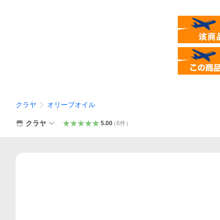
クラヤ
オリーブオイル
クラヤ
5.00
（
6
件
）