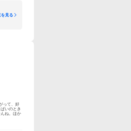
覧を見る
がって、好
っぱいのとき
せんね。ほか