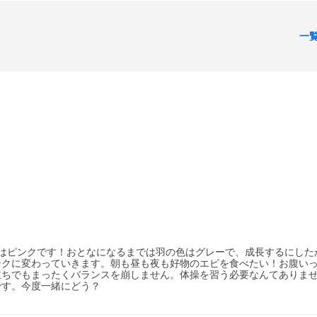
一
はピンクです！おとなになるまでは羽の色はグレーで、成長するにした
ンクに変わっていきます。朝も昼も夜も好物のエビを食べたい！お腹い
立ちでもまったくバランスを崩しません。体操を習う必要なんてありま
です。今度一緒にどう？