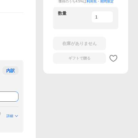
獲得のうち4.5%は
利用先・期間限定
数量
在庫がありません
ギフトで
贈る
内訳
付
詳細