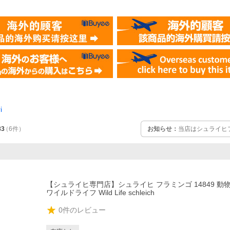
i
お知らせ：
当店はシュライヒ
83
（
6
件
）
【シュライヒ専門店】シュライヒ フラミンゴ 14849 動
ワイルドライフ Wild Life schleich
0
件のレビュー