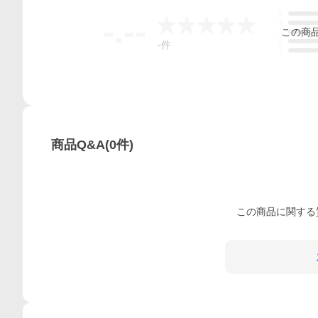
5
-.--
4
この
商
3
2
-
件
1
商品Q&A
(
0
件)
この
商品
に関する