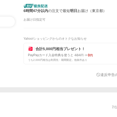
6時間47分以内
の注文で最短
明日
お届け（東京都）
お届け日指定可
Yahoo!ショッピングからのオトクなお知らせ
合計5,000円相当プレゼント！
484
0
PayPayカード入会特典を使うと
円
円
うち2,000円相当は利用先・期間限定。他条件あり
違反申告
7/