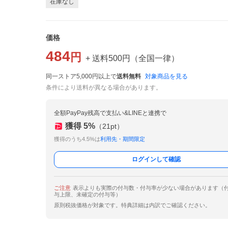
在庫なし
価格
484
円
+ 送料
500
円
（
全国一律
）
同一ストア5,000円以上で
送料無料
対象商品を見る
条件により送料が異なる場合があります。
全額PayPay残高で支払い&LINEと連携で
獲得
5
%
（
21
pt）
獲得のうち4.5%は
利用先・期間限定
ログインして確認
ご注意
表示よりも実際の付与数・付与率が少ない場合があります（
与上限、未確定の付与等）
原則税抜価格が対象です。特典詳細は内訳でご確認ください。