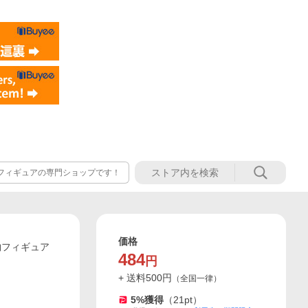
フィギュアの専門ショップです！
価格
物フィギュア
484
円
+ 送料
500
円
（
全国一律
）
5
%獲得
（
21
pt）