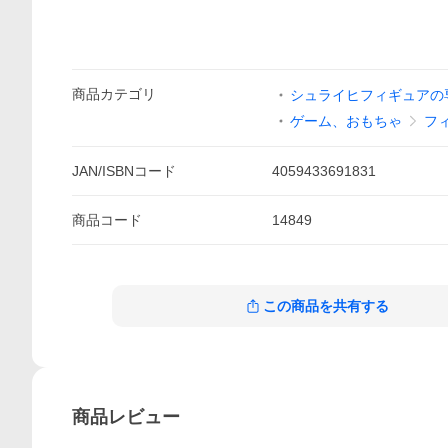
商品
カテゴリ
シュライヒフィギュアの
ゲーム、おもちゃ
フ
JAN/ISBNコード
4059433691831
商品
コード
14849
この商品を共有する
商品
レビュー