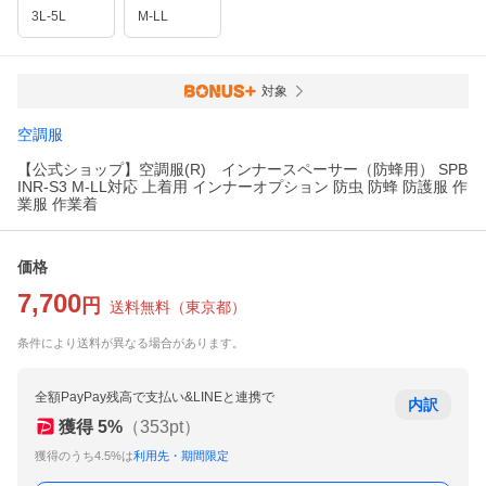
3L-5L
M-LL
対象
空調服
【公式ショップ】空調服(R) インナースペーサー（防蜂用） SPB
INR-S3 M-LL対応 上着用 インナーオプション 防虫 防蜂 防護服 作
業服 作業着
価格
7,700
円
送料無料
（
東京都
）
条件により送料が異なる場合があります。
全額PayPay残高で支払い&LINEと連携で
内訳
獲得
5
%
（
353
pt）
獲得のうち4.5%は
利用先・期間限定