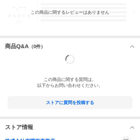
-.--
5
4
この
商品
に関するレビューはありません
3
2
1
-
件
商品Q&A
（
0
件）
この
商品
に関する質問は、
以下からお問い合わせください。
ストアに質問を投稿する
3L-5Lサイズはこちらをご確認ください
製品名
SPBINRS3
空調服(R) インナースペーサー
ストア情報
（防蜂用）
本体サイズ
M-LL