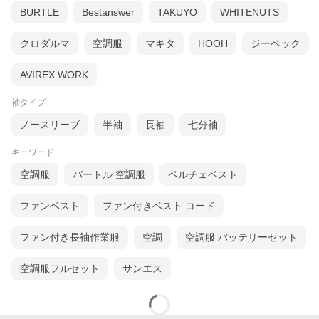
BURTLE
Bestanswer
TAKUYO
WHITENUTS
クロダルマ
空調服
マキタ
HOOH
ジーベック
AVIREX WORK
袖タイプ
ノースリーブ
半袖
長袖
七分袖
キーワード
空調服
バートル 空調服
ペルチェベスト
ファンベスト
ファン付きベスト コード
ファン付き長袖作業服
空調
空調服 バッテリーセット
空調服フルセット
サンエス