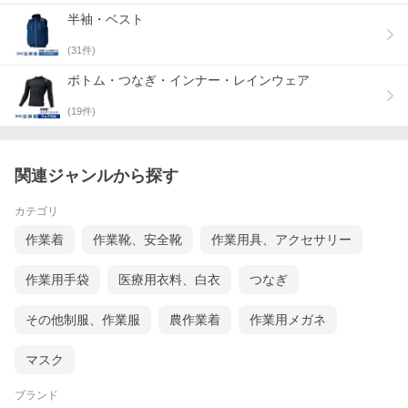
作業や、屋内の工場や厨房、倉庫内作業な
半袖・ベスト
ど空調管理の難しい場所、農業、林業、畜
産業、水産業からイベントスタッフなど
様々な業種の方々にご愛用いただいており
(
31
件)
ます。
ボトム・つなぎ・インナー・レインウェア
雨でも使える防水仕様や長袖・半袖・ベス
ト・つなぎなど様々なモデルを取り扱い、
(
19
件)
より多くの方に安全に、快適に、暑さ対策
をしていただける製品を開発しておりま
す。
関連ジャンルから探す
また、キャンプや釣り、音楽フェスやスポ
ーツ観戦などのレジャーはもちろん、ゴル
フやウォーキングなどのスポーツシーンや
カテゴリ
ガーデニング、お散歩、お買い物などの日
常的なシーンでもお使いいただけるよう、
作業着
作業靴、安全靴
作業用具、アクセサリー
カラーバリエーションやサイズも豊富に取
り揃えています。
作業用手袋
医療用衣料、白衣
つなぎ
※空調服(R)をご利用の際は、空調服(R)専
用のウェア・ファン・バッテリーなどをご
その他制服、作業服
農作業着
作業用メガネ
利用ください。他社製品との組み合わせに
よる使用は故障や事故の原因となります。
※「空調服」、「DC空調服」ロゴは、株式
マスク
会社 空調服の登録商標です。
ブランド