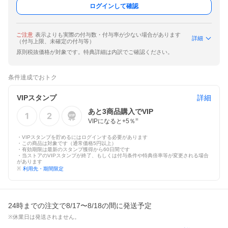
ログインして確認
ご注意
表示よりも実際の付与数・付与率が少ない場合があります
詳細
（付与上限、未確定の付与等）
原則税抜価格が対象です。特典詳細は内訳でご確認ください。
条件達成でおトク
VIPスタンプ
詳細
あと
3
商品購入でVIP
VIPになると+
5
％
※
・VIPスタンプを貯めるにはログインする必要があります
・この商品は対象です（通常価格5円以上）
・有効期限は最新のスタンプ獲得から60日間です
・当ストアのVIPスタンプが終了、もしくは付与条件や特典倍率等が変更される場合
があります
※
利用先・期間限定
24時までの注文で8/17〜8/18の間に発送予定
※休業日は発送されません。