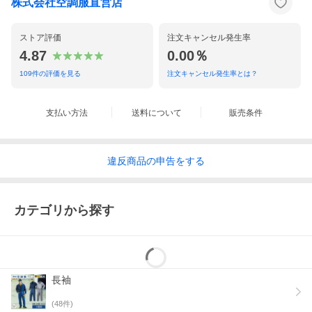
株式会社空調服直営店
空調服(R) 防蜂用長袖ブルゾンのM-LLに
はインナースペーサーのM-LLをご使用にな
ってください。
ストア評価
注文キャンセル発生率
3L-5LサイズはSPBINRS6をご確認くださ
い
4.87
0.00％
セット内容
インナースペーサー（上着用）
109
件の評価を見る
注文キャンセル発生率とは？
襟カバー、脇用スペーサー、
肩パッド付き
製品説明
防蜂用のインナースペーサー（上着用）
支払い方法
送料について
販売条件
は、草刈り機などのストラップを肩から掛
けても、ファンからの空気の流れを妨げま
せん。
肩の部分には肩パッド、襟の部分にはタオ
違反
商品の
申告をする
ル地の襟カバーを装着。長時間の作業で
も、肩や首が痛くならないよう工夫してあ
ります。
上半身の大部分をスペーサーで覆っている
ので、スズメバチなどの上半身への攻撃に
カテゴリから探す
も有効です。※この製品は蜂に刺されにく
いように、さまざまな工夫を取り入れてお
りますが、効果は絶対的なものではありま
せん。蜂に対しては十分ご注意の上、ご使
用ください。
長袖
会社説明
空調服(R)は、株式会社 空調服の特許技術
を詰め込んだ電動ファン付きウェアです。
建設や土木、工事、警備などの屋外の現場
(
48
件)