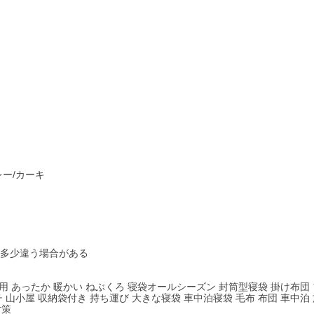
レー/カーキ
は多少違う場合がある
用 あったか 暖かい ねぶくろ 寝袋オールシーズン 封筒型寝袋 掛け布団 
山小屋 収納袋付き 持ち運び 大きな寝袋 車中泊寝袋 毛布 布団 車中泊 
対策