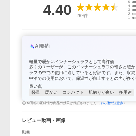
5
4.40
4
3
2
269
件
1
AI要約
軽量で暖かいインナーシュラフとして高評価
多くのユーザーが、このインナーシュラフの軽さと暖か
ラフの中での使用に適していると好評です。また、収納
中泊での使用において、保温性が向上するとの声が多く
良い点
軽量
暖かい
コンパクト
肌触りが良い
多用途
AI回答の正確性や商品の効果は保証されません（
その他の注意点
）
レビュー動画・画像
動画