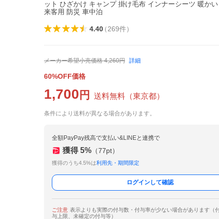
ット ひざかけ キャンプ 掛け毛布 インナーシーツ 暖かい
来客用 防災 車中泊
4.40
（
269
件
）
メーカー希望小売価格
4,260
円
詳細
60%OFF価格
1,700
円
送料無料
（
東京都
）
条件により送料が異なる場合があります。
全額PayPay残高で支払い&LINEと連携で
獲得
5
%
（
77
pt）
獲得のうち4.5%は
利用先・期間限定
ログインして確認
ご注意
表示よりも実際の付与数・付与率が少ない場合があります（
与上限、未確定の付与等）