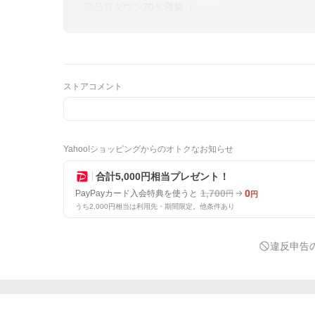
高品質ダウン70％寝袋（封筒型/マミー型）
ストアコメント
Yahoo!ショッピングからのオトクなお知らせ
合計5,000円相当プレゼント！
1,700
0
PayPayカード入会特典を使うと
円
円
うち2,000円相当は利用先・期間限定。他条件あり
違反申告