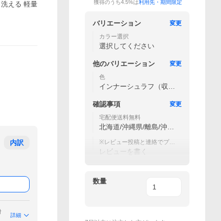
獲得のうち4.5%は
利用先・期間限定
 洗える 軽量
バリエーション
変更
カラー選択
選択してください
他の
バリエーション
変更
色
インナーシュラフ（収納
袋付き）
確認事項
変更
宅配便送料無料
北海道/沖縄県/離島/沖縄
県の離島は別途送料が必
内訳
要です
※レビュー投稿と連絡でプレ
ゼントをゲットしよう！
レビューを書く
数量
付
詳細