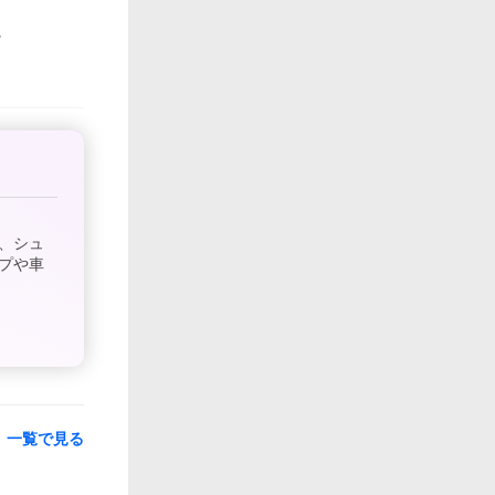
、シュ
プや車
一覧で見る