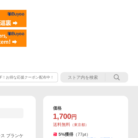
OFF！お得な応援クーポン配布中！
価格
1,700
円
送料無料
（
東京都
）
5
%獲得
（
77
pt）
ース ブランケ