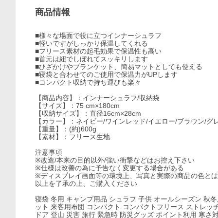
商品情報
■様々な場面で役に立つインナーシュラフ
■軽いですがしっかり保温してくれる
■フリース素材の起毛効果で保温性も高い
■首元は紐でしぼれてスッキリします
■ひざかけやブランケット、簡易マットとしても使える
■寝袋と合わせてのご使用で保温力がUPします
■コンパクト収納で持ち運びも楽々
【商品内容】：インナーシュラフ/収納袋
【サイズ】：75 cm×180cm
【収納サイズ】：直径16cm×28cm
【カラー】：ネイビー/ワインレッド/イエロー/ブラウン/グ
【重量】：(約)600g
【素材】：フリース生地
注意事項
※改造/本来の目的以外/強い衝撃などはお控え下さい
※仕様は改善の為に予告なく変更する場合がある
※ディスプレイ画面等の環境上、写真と実際の商品の色と
以上を了承の上、ご購入ください
寝袋 冬用 キャンプ用品 シュラフ 子供 オールシーズン 秋冬
ット 来客用布団 コンパクト コンパクトフリース ストレッチ 
ドア 登山 災害 旅行 緊急時 防災グッズ ポイント利用 寒さ