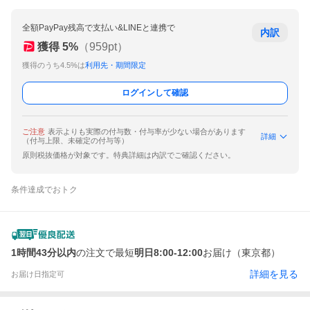
全額PayPay残高で支払い&LINEと連携で
内訳
獲得
5
%
（
959
pt）
獲得のうち4.5%は
利用先・期間限定
ログインして確認
ご注意
表示よりも実際の付与数・付与率が少ない場合があります
詳細
（付与上限、未確定の付与等）
原則税抜価格が対象です。特典詳細は内訳でご確認ください。
条件達成でおトク
1時間43分以内
の注文で最短
明日8:00-12:00
お届け（東京都）
詳細を見る
お届け日指定可