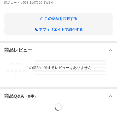
商品
コード：
598-1147650-SWSH
エンジニアードニット
調節可能なヒールストラップ
速乾性を高める構造
クイックレースシステム
この商品を共有する
【ミッドソール】
足裏部分にサトウキビ由来のモールドEVA素材を使用
ラバライズドEVAミッドソール
アフィリエイトで紹介する
【アウトソール】
ラバライズドトウキャップ
Durabrasion Rubber
4mmマルチディレクショナルラグ
商品レビュー
-.--
5
4
この
商品
に関するレビューはありません
3
2
1
-
件
商品Q&A
（
0
件）