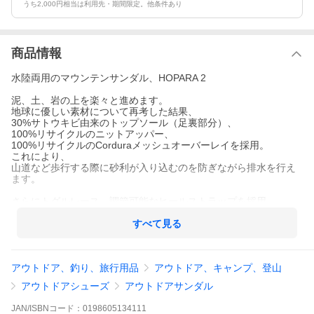
うち2,000円相当は利用先・期間限定。他条件あり
商品情報
水陸両用のマウンテンサンダル、HOPARA 2
泥、土、岩の上を楽々と進めます。
地球に優しい素材について再考した結果、
30%サトウキビ由来のトップソール（足裏部分）、
100%リサイクルのニットアッパー、
100%リサイクルのCorduraメッシュオーバーレイを採用。
これにより、
山道など歩行する際に砂利が入り込むのを防ぎながら排水を行え
ます。
さらにトグルレース、調節可能なヒールストラップを採用、
そして速乾性・撥水性を備えているので、
水中でも陸上でも快適な履き心地を提供します。
すべて見る
■用途
ハイキング
アウトドア、釣り、旅行用品
アウトドア、キャンプ、登山
アウトドア
■特徴
アウトドアシューズ
アウトドアサンダル
【アッパー】
PFCフリーの撥水加工
JAN/ISBNコード：
0198605134111
100%リサイクルペット採用のCorduraメッシュ素材