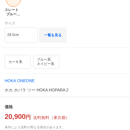
スレート　
ブルー　/
　ウォッシ
ュド　ブル
サイズ
ー
28.5cm
一覧を見る
ブルー系、
カーキ系
ネイビー系
HOKA ONEONE
ホカ ホパラ ツー HOKA HOPARA 2
価格
20,900
円
送料無料
（
東京都
）
条件により送料が異なる場合があります。