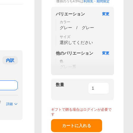
獲得のうち4.5%は
利用先・期間限定
バリエーション
変更
カラー
グレー / グレー
サイズ
選択してください
他の
バリエーション
変更
内訳
色
グレー系
数量
付
詳細
ギフトで贈る場合はログインが必要で
す
カートに入れる