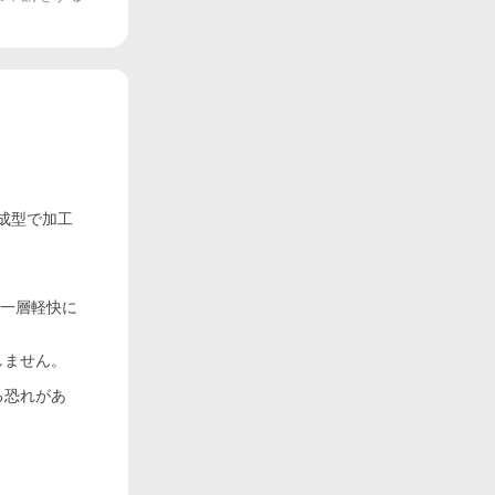
ョン成型で加工
り一層軽快に
しません。
る恐れがあ