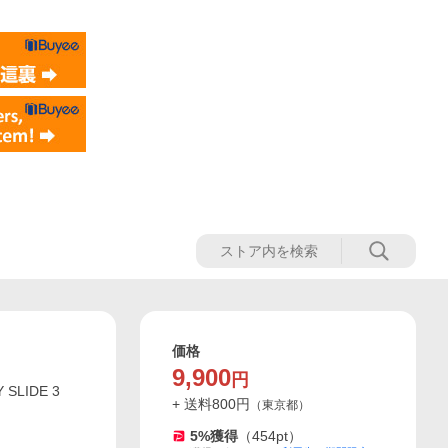
価格
9,900
円
SLIDE 3
+ 送料
800
円
（
東京都
）
5
%獲得
（
454
pt）