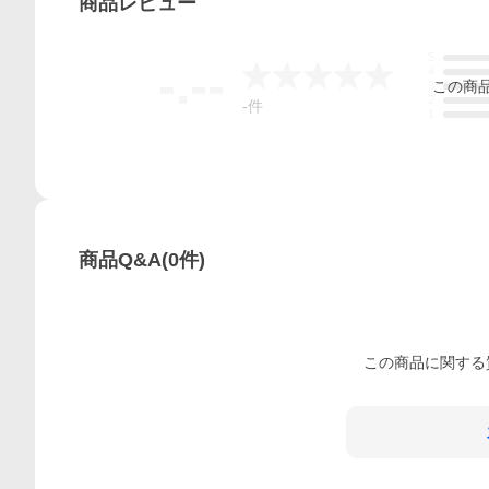
商品
レビュー
5
-.--
4
この
商
3
2
-
件
1
商品Q&A
(
0
件)
この
商品
に関する