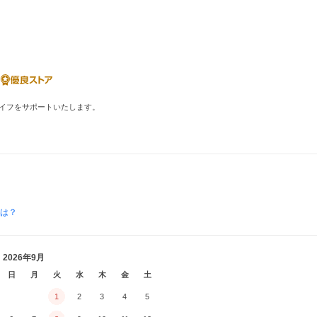
イフをサポートいたします。
とは？
2026年9月
日
月
火
水
木
金
土
1
2
3
4
5