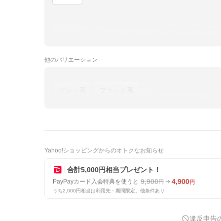
他の
バリエーション
グレー系
ブラック系
Yahoo!ショッピングからのオトクなお知らせ
合計5,000円相当プレゼント！
9,900
4,900
PayPayカード入会特典を使うと
円
円
うち2,000円相当は利用先・期間限定。他条件あり
違反申告