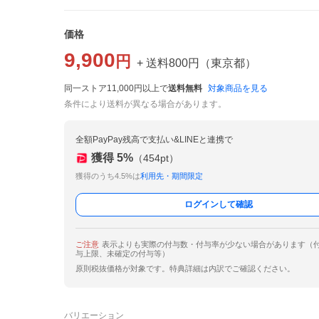
価格
9,900
円
+ 送料
800
円
（
東京都
）
同一ストア11,000円以上で
送料無料
対象商品を見る
条件により送料が異なる場合があります。
全額PayPay残高で支払い&LINEと連携で
獲得
5
%
（
454
pt）
獲得のうち4.5%は
利用先・期間限定
ログインして確認
ご注意
表示よりも実際の付与数・付与率が少ない場合があります（
与上限、未確定の付与等）
原則税抜価格が対象です。特典詳細は内訳でご確認ください。
バリエーション