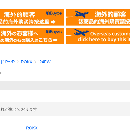
ド P〜R
ROKX
'24FW
）
遅れが生じております
ROKX