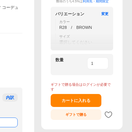
獲得のうち4.5%は
利用先・期間限定
ツ コーデュ
バリエーション
変更
カラー
R28 / BROWN
サイズ
選択してください
数量
ギフトで贈る場合はログインが必要で
す
内訳
カートに入れる
ギフトで
贈る