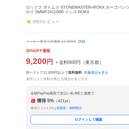
ロックス ボトムス STONEMASTER×ROKX カーゴパン
ロイ SMMF241100R メンズ ROKX
0
件のレビュー
メーカー希望小売価格
13,200
円
詳細
30%OFF価格
9,200
円
+ 送料
800
円
（
東京都
）
同一ストア11,000円以上で
送料無料
対象商品を見る
条件により送料が異なる場合があります。
全額PayPay残高で支払い&LINEと連携で
獲得
5
%
（
421
pt）
獲得のうち4.5%は
利用先・期間限定
ログインして確認