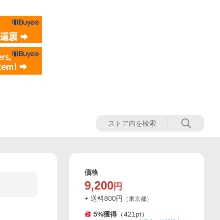
価格
9,200
円
+ 送料
800
円
（
東京都
）
5
%獲得
（
421
pt）