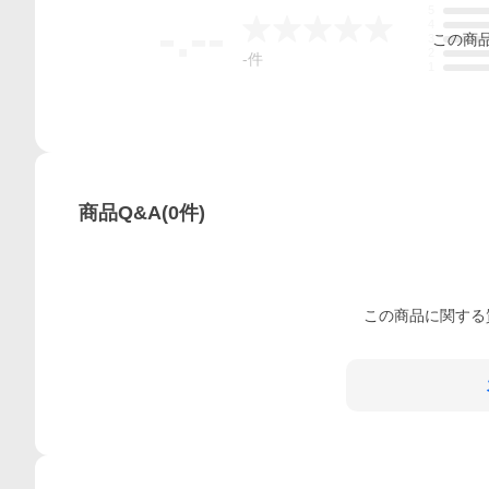
5
-.--
4
この
商
3
2
-
件
1
商品Q&A
(
0
件)
この
商品
に関する