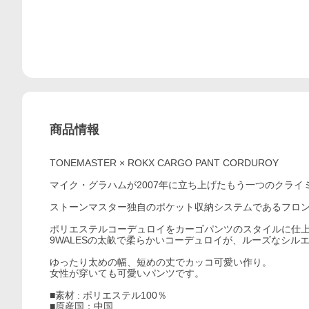
商品情報
TONEMASTER × ROKX CARGO PANT CORDUROY
マイク・グラハムが2007年に立ち上げたもう一つのクライミ
ストーンマスター独自のポケット収納システムであるフロン
ポリエステルコーデュロイをカーゴパンツのスタイルに仕
9WALESの太畝で柔らかいコーデュロイが、ルーズなシル
ゆったり太めの幅、短めの丈でカッコ可愛い作り。
女性が穿いても可愛いパンツです。
■素材 : ポリエステル100％
■原産国：中国