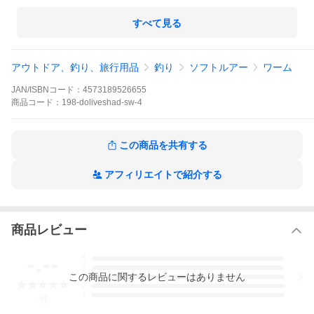
■レングス：4インチ
■入り数：6
すべて見る
アウトドア、釣り、旅行用品
釣り
ソフトルアー
ワーム
JAN/ISBNコード：
4573189526655
商品
コード：
198-doliveshad-sw-4
この商品を共有する
アフィリエイトで紹介する
商品レビュー
-.--
5
4
この
商品
に関するレビューはありません
3
2
1
-
件