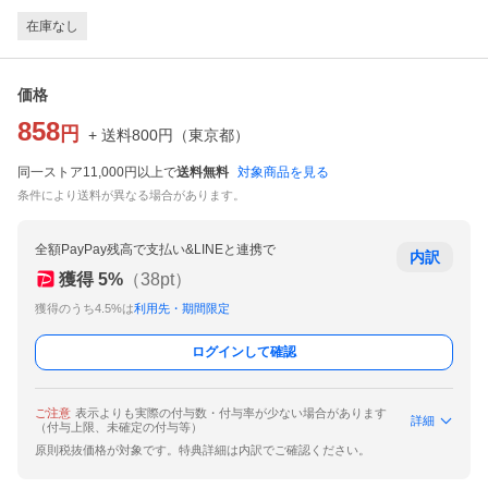
在庫なし
価格
858
円
+ 送料
800
円
（
東京都
）
同一ストア11,000円以上で
送料無料
対象商品を見る
条件により送料が異なる場合があります。
全額PayPay残高で支払い&LINEと連携で
内訳
獲得
5
%
（
38
pt）
獲得のうち4.5%は
利用先・期間限定
ログインして確認
ご注意
表示よりも実際の付与数・付与率が少ない場合があります
詳細
（付与上限、未確定の付与等）
原則税抜価格が対象です。特典詳細は内訳でご確認ください。