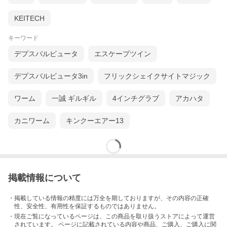
KEITECH
キーワード
デプスバルビュータ
エスケープツイン
デプスバルビュータ3in
フリックシェイクサイトマジック
ワーム
一誠 ギルギル
4インチグラブ
アカハタ
カニワーム
キンクーエアー13
掲載情報について
・掲載している情報の精度には万全を期しておりますが、その内容の正確
性、安全性、有用性を保証するものではありません。
・現在ご覧になっているページは、この
商品
を取り扱うストアによって運営
されています。 ページに記載されている内容
や商品、ご購入
、ご購入に関