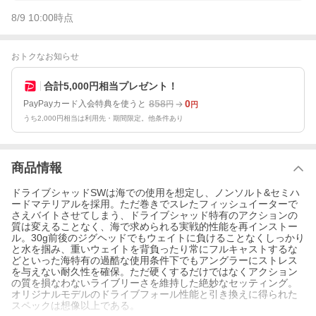
8/9 10:00
時点
おトクなお知らせ
合計5,000円相当プレゼント！
858
0
PayPayカード入会特典を使うと
円
円
うち2,000円相当は利用先・期間限定。他条件あり
商品情報
ドライブシャッドSWは海での使用を想定し、ノンソルト&セミハ
ードマテリアルを採用。ただ巻きでスレたフィッシュイーターで
さえバイトさせてしまう、ドライブシャッド特有のアクションの
質は変えることなく、海で求められる実戦的性能を再インストー
ル。30g前後のジグヘッドでもウェイトに負けることなくしっかり
と水を掴み、重いウェイトを背負ったり常にフルキャストするな
どといった海特有の過酷な使用条件下でもアングラーにストレス
を与えない耐久性を確保。ただ硬くするだけではなくアクション
の質を損なわないライブリーさを維持した絶妙なセッティング。
オリジナルモデルのドライブフォール性能と引き換えに得られた
スペックは想像以上である。