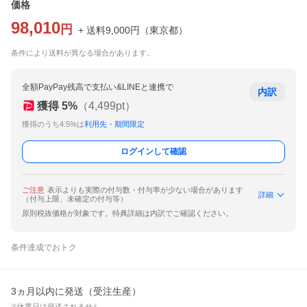
価格
98,010
円
+ 送料
9,000
円
（
東京都
）
条件により送料が異なる場合があります。
全額PayPay残高で支払い&LINEと連携で
内訳
獲得
5
%
（
4,499
pt）
獲得のうち4.5%は
利用先・期間限定
ログインして確認
ご注意
表示よりも実際の付与数・付与率が少ない場合があります
詳細
（付与上限、未確定の付与等）
原則税抜価格が対象です。特典詳細は内訳でご確認ください。
条件達成でおトク
3ヵ月以内に発送（受注生産）
※休業日は発送されません。