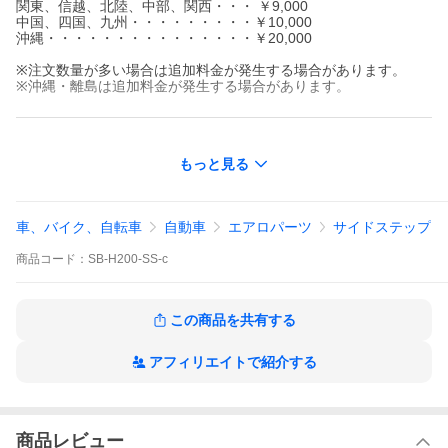
関東、信越、北陸、中部、関西・・・ ￥9,000
中国、四国、九州・・・・・・・・・￥10,000
沖縄・・・・・・・・・・・・・・・￥20,000
※注文数量が多い場合は追加料金が発生する場合があります。
※沖縄・離島は追加料金が発生する場合があります。
■適合車種
もっと見る
200系ハイエース/レジアスエース…TRH[KDH]2## 前期
※標準幅車 SUPER GL
※ワイド車 SUPER GL/DX
車、バイク、自転車
自動車
エアロパーツ
サイドステップ
■年式 H16.08-H22.07
商品
コード：
SB-H200-SS-c
■車高ダウン量
中央6.0cm/サイド6.0cm
■セット内容
この商品を共有する
本体/フィットモール/取付ネジ/両面テープ/取付説明書
■材質 FRP/黒ゲルコート
アフィリエイトで紹介する
■ココがポイント！
・国産ならではの高いデザイン性とクオリティでラグジュアリー
感アップ
・フィッティングを高めるスーパーフィットモール付属。ボディ
商品レビュー