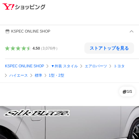
KSPEC ONLINE SHOP
ストアトップを見る
4.50
（
3,076
件
）
KSPEC ONLINE SHOP
▼外装 スタイル
エアロパーツ
トヨタ
ハイエース
標準
1型・2型
1
/
1