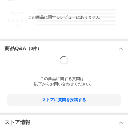
との接触やキズを防ぎ一体感もアップ
-.--
5
■注意事項
4
・受注生産のため返品キャンセルはできません
この
商品
に関するレビューはありません
3
・純正色塗装をご希望の方はカラーコードを選択してください
2
・経年劣化等により色が合わないことがあります
1
-
件
・純正色以外の塗装は対応しておりません
商品Q&A
（
0
件）
この
商品
に関する質問は、
以下からお問い合わせください。
ストアに質問を投稿する
ストア情報