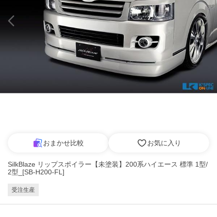
おまかせ比較
お気に入り
SilkBlaze リップスポイラー【未塗装】200系ハイエース 標準 1型/
2型_[SB-H200-FL]
受注生産