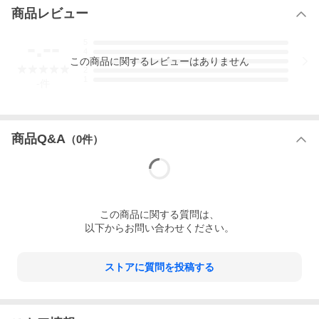
との接触やキズを防ぎ一体感もアップ
商品レビュー
■注意事項
受注生産のため返品キャンセルはできません。
-.--
5
4
この
商品
に関するレビューはありません
3
2
1
-
件
商品Q&A
（
0
件）
この
商品
に関する質問は、
以下からお問い合わせください。
ストアに質問を投稿する