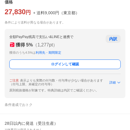
価格
27,830
円
+ 送料
9,000
円
（
東京都
）
条件により送料が異なる場合があります。
全額PayPay残高で支払い&LINEと連携で
内訳
獲得
5
%
（
1,277
pt）
獲得のうち4.5%は
利用先・期間限定
ログインして確認
ご注意
表示よりも実際の付与数・付与率が少ない場合があります
詳細
（付与上限、未確定の付与等）
原則税抜価格が対象です。特典詳細は内訳でご確認ください。
条件達成でおトク
28日以内に発送（受注生産）
※休業日は発送されません。