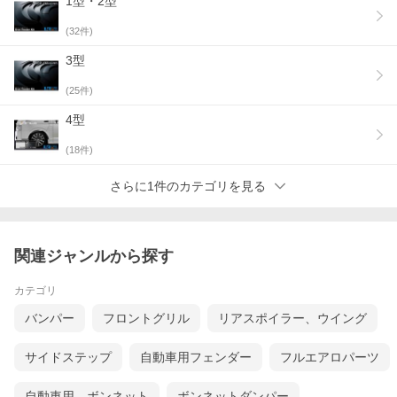
1型・2型
(
32
件)
3型
(
25
件)
4型
(
18
件)
さらに1件のカテゴリを見る
関連ジャンルから探す
カテゴリ
バンパー
フロントグリル
リアスポイラー、ウイング
サイドステップ
自動車用フェンダー
フルエアロパーツ
自動車用 ボンネット
ボンネットダンパー