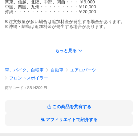
関東、信越、北陸、中部、関西・・・ ￥9,000
中国、四国、九州・・・・・・・・・￥10,000
沖縄・・・・・・・・・・・・・・・￥20,000
※注文数量が多い場合は追加料金が発生する場合があります。
※沖縄・離島は追加料金が発生する場合があります。
■適合車種
もっと見る
200系ハイエース/レジアスエース…TRH224(9)W/TRH214(9)W
※SUPER GL
※標準車専用
車、バイク、自転車
自動車
エアロパーツ
■年式 H16.08-H22.07
フロントスポイラー
■車高ダウン量
中央8.5cm/サイド0cm
商品
コード：
SB-H200-FL
■セット内容
本体/フィットモール/取付ネジ/両面テープ/取付説明書
この商品を共有する
■材質 FRP/黒ゲルコート
アフィリエイトで紹介する
■ココがポイント！
・国産ならではの高いデザイン性とクオリティでラグジュアリー
感アップ
・フィッティングを高めるスーパーフィットモール付属。ボディ