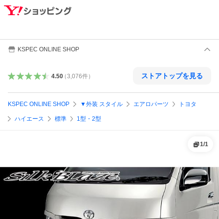
KSPEC ONLINE SHOP
ストアトップを見る
4.50
（
3,076
件
）
KSPEC ONLINE SHOP
▼外装 スタイル
エアロパーツ
トヨタ
ハイエース
標準
1型・2型
1
/
1