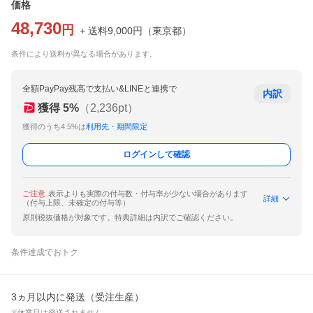
価格
48,730
円
+ 送料
9,000
円
（
東京都
）
条件により送料が異なる場合があります。
全額PayPay残高で支払い&LINEと連携で
内訳
獲得
5
%
（
2,236
pt）
獲得のうち4.5%は
利用先・期間限定
ログインして確認
ご注意
表示よりも実際の付与数・付与率が少ない場合があります
詳細
（付与上限、未確定の付与等）
原則税抜価格が対象です。特典詳細は内訳でご確認ください。
条件達成でおトク
3ヵ月以内に発送（受注生産）
※休業日は発送されません。