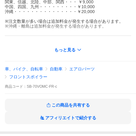
関東、信越、北陸、中部、関西・・・ ￥9,000
中国、四国、九州・・・・・・・・・￥10,000
沖縄・・・・・・・・・・・・・・・￥20,000
※注文数量が多い場合は追加料金が発生する場合があります。
※沖縄・離島は追加料金が発生する場合があります。
■適合車種
もっと見る
70系ヴォクシー…ZRR70/75 後期 ※ZS/Zグレード
■年式 H22.04-
車、バイク、自転車
自動車
エアロパーツ
■材質 FRP/黒ゲルコート
※ツートン塗り分け
フロントスポイラー
■車高ダウン量 中央6.0cm/サイド2.0cm
商品
コード：
SB-70VOMC-FR-c
■セット内容本体/タッピングビス/フィットモール/ゴムチューブ/エ
ンブレム/取付説明書
この商品を共有する
■ココがポイント！
・国産ならではの高いデザイン性とクオリティでラグジュアリー
アフィリエイトで紹介する
感アップ
・フィッティングを高めるスーパーフィットモール付属。ボディ
との接触やキズを防ぎ一体感もアップ