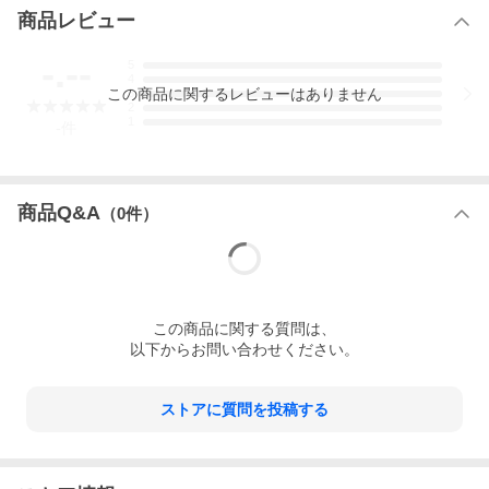
■注意事項
商品レビュー
・受注生産のため返品キャンセルはできません
・純正色塗装をご希望の方はカラーコードを選択してください
・経年劣化等により色が合わないことがあります
-.--
5
・純正色以外の塗装は対応しておりません
4
この
商品
に関するレビューはありません
3
2
1
-
件
商品Q&A
（
0
件）
この
商品
に関する質問は、
以下からお問い合わせください。
ストアに質問を投稿する