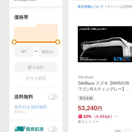
表示情報について
｜ポイントは原則
価格帯
〜
絞り込む
Silk Blaze
条件を解除
SilkBlaze スズキ【MH55/35
ワゴンRスティングレー】Ly
nxWorks リアウイング【塗
送料無料
受注生産
分塗装】_[LYNX-MH55-RW-
2c]
53,240
条件付き送料無料
円
条件なし
10
%
（
4,444
pt
）
要エントリー