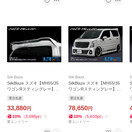
Silk Blaze
Silk Blaze
S
SilkBlaze スズキ【MH55/35
SilkBlaze スズキ【MH55/35
ワゴンRスティングレー】Ly
ワゴンRスティングレー】Ly
nxWorks リアウイング【未
nxWorks エアロ2Pセット
受注生産
受注生産
塗装】_[LYNX-MH55-RW]
【未塗装】/バックフォグあ
33,880
り_[LYNX-MH55-2PF]
78,650
円
円
10
%
（
3,095
pt
）
10
%
（
5,610
pt
）
要エントリー
要エントリー