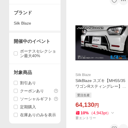
ティングレー
ブランド
Silk Blaze
開催中のイベント
ボーナスセレクショ
ン最大40%
対象商品
Silk Blaze
SilkBlaze スズキ【MH55/35
割引あり
ワゴンRスティングレー】Ly
クーポンあり
nxWorks リアスポイラー
受注生産
【単色塗装】/バックフォグ
ソーシャルギフト
あり_[LYNX-MH55-RSF-1c]
64,130
円
定期購入
10
%
（
4,943
pt
）
在庫ありのみを表示
要エントリー