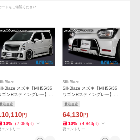
カートをご確認ください
ilk Blaze
Silk Blaze
SilkBlaze スズキ【MH55/35
SilkBlaze スズキ【MH55/35
ワゴンRスティングレー】Ly
ワゴンRスティングレー】Ly
nxWorks エアロ2Pセット
nxWorks リアスポイラー
受注生産
受注生産
【塗分塗装】/バックフォグ
【塗分塗装】/バックフォグ
なし_[LYNX-MH55-2P-2c]
110,110
なし_[LYNX-MH55-RS-2c]
64,130
円
円
10
%
（
7,054
pt
）
10
%
（
4,943
pt
）
要エントリー
要エントリー