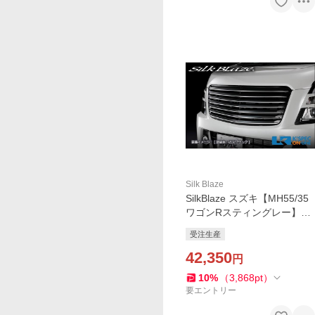
Silk Blaze
SilkBlaze スズキ【MH55/35
ワゴンRスティングレー】Ly
nxWorks フロントグリル
受注生産
【未塗装】_[LYNX-MH55-F
G]
42,350
円
10
%
（
3,868
pt
）
要エントリー