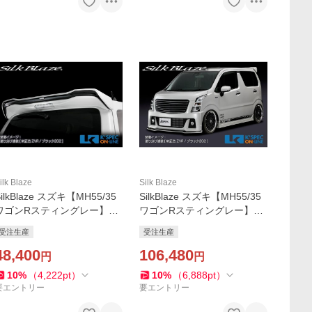
ilk Blaze
Silk Blaze
SilkBlaze スズキ【MH55/35
SilkBlaze スズキ【MH55/35
ワゴンRスティングレー】Ly
ワゴンRスティングレー】Ly
nxWorks リアウイング【単
nxWorks エアロ2Pセット
受注生産
受注生産
色塗装】_[LYNX-MH55-RW-
【単色塗装】/バックフォグ
c]
48,400
あり_[LYNX-MH55-2PF-1c]
106,480
円
円
10
%
（
4,222
pt
）
10
%
（
6,888
pt
）
要エントリー
要エントリー