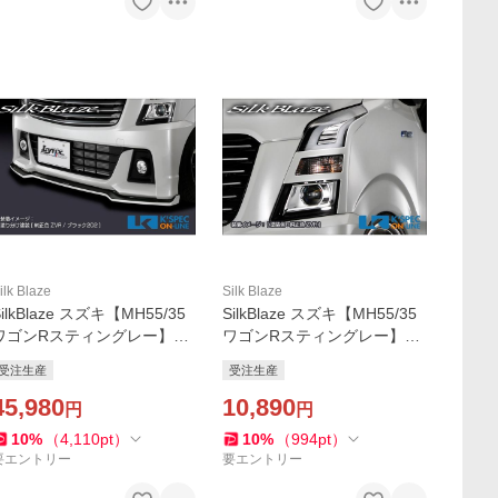
ilk Blaze
Silk Blaze
SilkBlaze スズキ【MH55/35
SilkBlaze スズキ【MH55/35
ワゴンRスティングレー】Ly
ワゴンRスティングレー】Ly
nxWorks フロントリップス
nxWorks アイラインガーニ
受注生産
受注生産
ポイラー Type-S【単色塗
ッシュ【未塗装】_[LYNX-M
装】_[LYNX-MH55-FS-1c]
45,980
H55-EY]
10,890
円
円
10
%
（
4,110
pt
）
10
%
（
994
pt
）
要エントリー
要エントリー