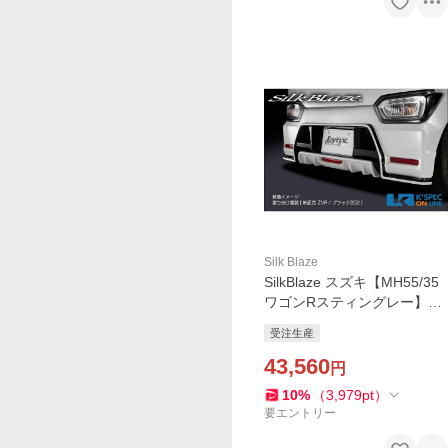
Silk Blaze
SilkBlaze スズキ【MH55/35
ワゴンRスティングレー】Ly
nxWorks リアスポイラー
受注生産
【未塗装】/バックフォグな
し_[LYNX-MH55-RS]
43,560
円
10
%
（
3,979
pt
）
要エントリー