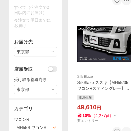
すべて（今注文で2
日以内にお届け）
今注文で明日までに
お届け
お届け先
東京都
店頭受取
Silk Blaze
受け取る都道府県
SilkBlaze スズキ【MH55/35
ワゴンRスティングレー】Ly
東京都
nxWorks フロントリップス
受注生産
ポイラー Type-S【塗分塗
装】_[LYNX-MH55-FS-2c]
49,610
円
カテゴリ
10
%
（
4,277
pt
）
ワゴンR
要エントリー
MH55S ワゴンRス