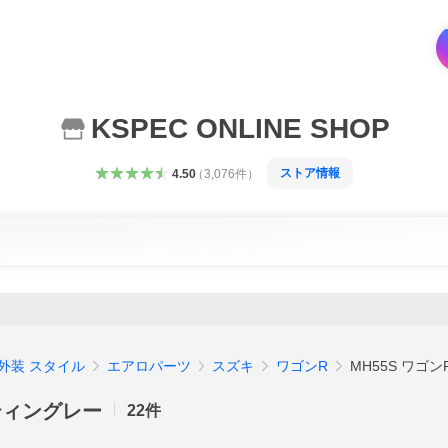
KSPEC ONLINE SHOP
ストア情報
4.50
（
3,076
件
）
外装 スタイル
エアロパーツ
スズキ
ワゴンR
MH55S ワゴ
スティングレー
22
件