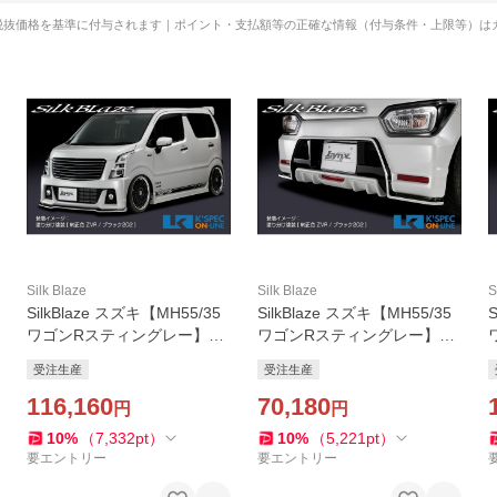
税抜価格を基準に付与されます｜ポイント・支払額等の正確な情報（付与条件・上限等）は
Silk Blaze
Silk Blaze
S
SilkBlaze スズキ【MH55/35
SilkBlaze スズキ【MH55/35
ワゴンRスティングレー】Ly
ワゴンRスティングレー】Ly
nxWorks エアロ2Pセット
nxWorks リアスポイラー
受注生産
受注生産
【塗分塗装】/バックフォグ
【塗分塗装】/バックフォグ
あり_[LYNX-MH55-2PF-2c]
116,160
あり_[LYNX-MH55-RSF-2c]
70,180
円
円
10
%
（
7,332
pt
）
10
%
（
5,221
pt
）
要エントリー
要エントリー