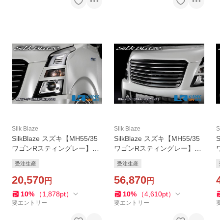
Silk Blaze
Silk Blaze
S
SilkBlaze スズキ【MH55/35
SilkBlaze スズキ【MH55/35
ワゴンRスティングレー】Ly
ワゴンRスティングレー】Ly
nxWorks アイラインガーニ
nxWorks フロントグリル
受注生産
受注生産
ッシュ【単色塗装】_[LYNX-
【単色塗装】_[LYNX-MH55-
MH55-EY-1c]
20,570
FG-1c]
56,870
1
円
円
10
%
（
1,878
pt
）
10
%
（
4,610
pt
）
要エントリー
要エントリー