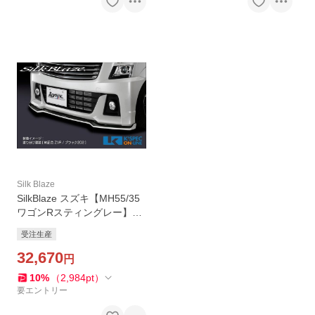
Silk Blaze
SilkBlaze スズキ【MH55/35
ワゴンRスティングレー】Ly
nxWorks フロントリップス
受注生産
ポイラー Type-S【未塗装】_
[LYNX-MH55-FS]
32,670
円
10
%
（
2,984
pt
）
要エントリー