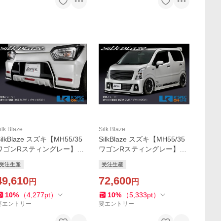
ilk Blaze
Silk Blaze
SilkBlaze スズキ【MH55/35
SilkBlaze スズキ【MH55/35
ワゴンRスティングレー】Ly
ワゴンRスティングレー】Ly
nxWorks リアスポイラー
nxWorks エアロ2Pセット
受注生産
受注生産
【未塗装】/バックフォグあ
【未塗装】/バックフォグな
り_[LYNX-MH55-RSF]
49,610
し_[LYNX-MH55-2P]
72,600
円
円
10
%
（
4,277
pt
）
10
%
（
5,333
pt
）
要エントリー
要エントリー