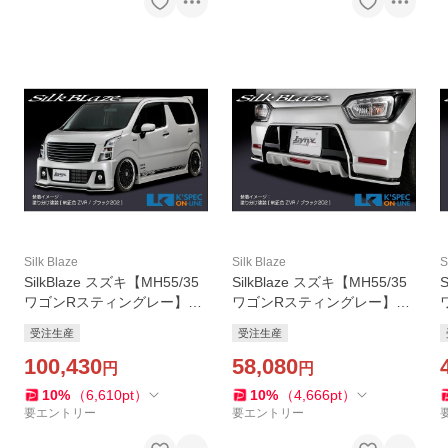
Silk Blaze
Silk Blaze
S
SilkBlaze スズキ【MH55/35
SilkBlaze スズキ【MH55/35
ワゴンRスティングレー】Ly
ワゴンRスティングレー】Ly
nxWorks エアロ2Pセット
nxWorks リアスポイラー
受注生産
受注生産
【単色塗装】/バックフォグ
【単色塗装】/バックフォグ
なし_[LYNX-MH55-2P-1c]
100,430
なし_[LYNX-MH55-RS-1c]
58,080
円
円
10
%
（
6,610
pt
）
10
%
（
4,666
pt
）
要エントリー
要エントリー