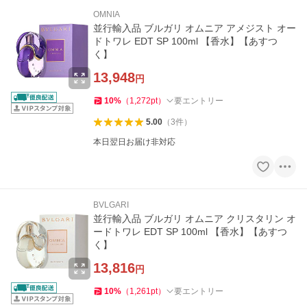
OMNIA
並行輸入品 ブルガリ オムニア アメジスト オー
ドトワレ EDT SP 100ml 【香水】【あすつ
く】
13,948
円
10
%
（
1,272
pt
）
要エントリー
5.00
（
3
件
）
本日翌日お届け非対応
BVLGARI
並行輸入品 ブルガリ オムニア クリスタリン オ
ードトワレ EDT SP 100ml 【香水】【あすつ
く】
13,816
円
10
%
（
1,261
pt
）
要エントリー