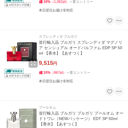
10
%
（
1,062
pt
）
要エントリー
本日翌日お届け非対応
スプレンディダ ブルガリ
並行輸入品 ブルガリ スプレンディダ マグノリ
ア センシュアル オードパルファム EDP SP 50
ml 【香水】【あすつく】
9,515
円
10
%
（
867
pt
）
要エントリー
本日翌日お届け非対応
プールオム
並行輸入品 ブルガリ ブルガリ プールオム オー
ドトワレ（NEWパッケージ） EDT SP 50ml
【香水】【あすつく】