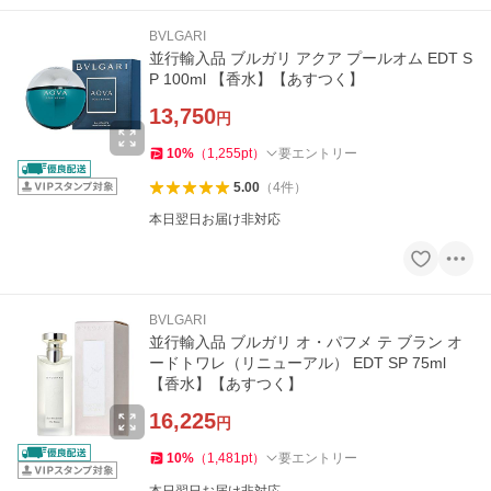
BVLGARI
並行輸入品 ブルガリ アクア プールオム EDT S
P 100ml 【香水】【あすつく】
13,750
円
10
%
（
1,255
pt
）
要エントリー
5.00
（
4
件
）
本日翌日お届け非対応
BVLGARI
並行輸入品 ブルガリ オ・パフメ テ ブラン オ
ードトワレ（リニューアル） EDT SP 75ml
【香水】【あすつく】
16,225
円
10
%
（
1,481
pt
）
要エントリー