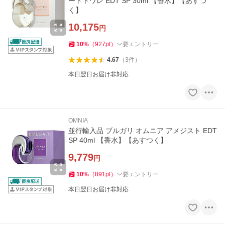
ードトワレ EDT SP 30ml 【香水】【あすつ
く】
10,175
円
10
%
（
927
pt
）
要エントリー
4.67
（
3
件
）
本日翌日お届け非対応
OMNIA
並行輸入品 ブルガリ オムニア アメジスト EDT
SP 40ml 【香水】【あすつく】
9,779
円
10
%
（
891
pt
）
要エントリー
本日翌日お届け非対応