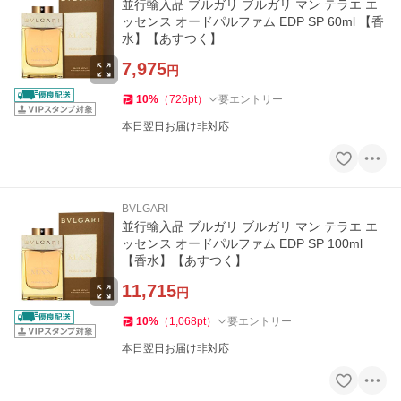
並行輸入品 ブルガリ ブルガリ マン テラエ エ
ッセンス オードパルファム EDP SP 60ml 【香
水】【あすつく】
7,975
円
10
%
（
726
pt
）
要エントリー
本日翌日お届け非対応
BVLGARI
並行輸入品 ブルガリ ブルガリ マン テラエ エ
ッセンス オードパルファム EDP SP 100ml
【香水】【あすつく】
11,715
円
10
%
（
1,068
pt
）
要エントリー
本日翌日お届け非対応