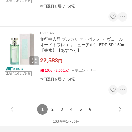
本日翌日お届け非対応
BVLGARI
並行輸入品 ブルガリ オ・パフメ テ ヴェール
オードトワレ（リニューアル） EDT SP 150ml
【香水】【あすつく】
22,583
円
10
%
（
2,061
pt
）
要エントリー
本日翌日お届け非対応
1
2
3
4
5
6
163
件中
1
〜
30
件