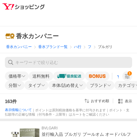
香水カンパニー
香水カンパニー
香水ブランド一覧
ハ行
フ
ブルガリ
1
価格帯
送料無料
すべての条
分類
タイプ
本体/詰め替え
ブランド
カテゴリ
163
件
おすすめ順
表示
表示情報について
｜ポイントは原則税抜価格を基準に付与されます｜ポイント・支
払額等の正確な情報（付与条件・上限等）はカートをご確認ください
BVLGARI
並行輸入品 ブルガリ プールオム オードパルフ