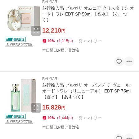
BVLGARI
並行輸入品 ブルガリ オムニア クリスタリン オ
ードトワレ EDT SP 50ml 【香水】【あすつ
く】
12,210
円
10
%
（
1,115
pt
）
要エントリー
本日翌日お届け非対応
BVLGARI
並行輸入品 ブルガリ オ・パフメ テ ヴェール
オードトワレ（リニューアル） EDT SP 75ml
【香水】【あすつく】
15,829
円
10
%
（
1,444
pt
）
要エントリー
本日翌日お届け非対応