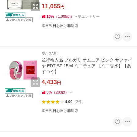
11,055
円
10
%
（
1,008
pt
）
要エントリー
本日翌日お届け非対応
BVLGARI
並行輸入品 ブルガリ オムニア ピンク サファイ
ヤ EDT SP 15ml ミニチュア 【ミニ香水】【あ
すつく】
4,433
円
5
%
（
203
pt
）
4.00
（
3
件
）
本日翌日お届け非対応