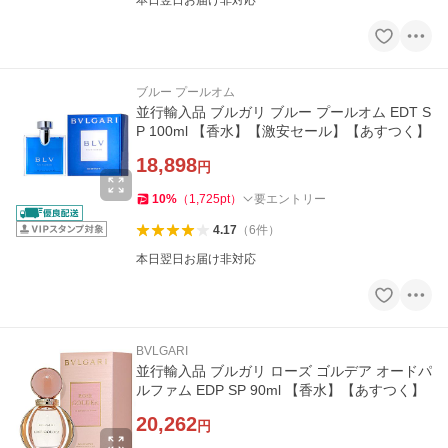
本日翌日お届け非対応
ブルー プールオム
並行輸入品 ブルガリ ブルー プールオム EDT S
P 100ml 【香水】【激安セール】【あすつく】
18,898
円
10
%
（
1,725
pt
）
要エントリー
4.17
（
6
件
）
本日翌日お届け非対応
BVLGARI
並行輸入品 ブルガリ ローズ ゴルデア オードパ
ルファム EDP SP 90ml 【香水】【あすつく】
20,262
円