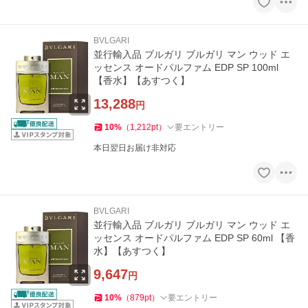
BVLGARI
並行輸入品 ブルガリ ブルガリ マン ウッド エ
ッセンス オードパルファム EDP SP 100ml
【香水】【あすつく】
13,288
円
10
%
（
1,212
pt
）
要エントリー
本日翌日お届け非対応
BVLGARI
並行輸入品 ブルガリ ブルガリ マン ウッド エ
ッセンス オードパルファム EDP SP 60ml 【香
水】【あすつく】
9,647
円
10
%
（
879
pt
）
要エントリー