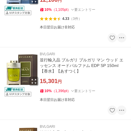
円
10
%
（
1,105
pt
）
要エントリー
4.33
（
3
件
）
本日翌日お届け非対応
BVLGARI
並行輸入品 ブルガリ ブルガリ マン ウッド エ
ッセンス オードパルファム EDP SP 150ml
【香水】【あすつく】
15,301
円
10
%
（
1,396
pt
）
要エントリー
本日翌日お届け非対応
BVLGARI