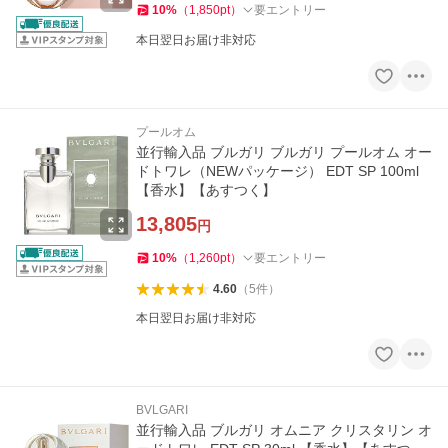
10
%
（
1,850
pt
）
要エントリー
本日翌日お届け非対応
プールオム
並行輸入品 ブルガリ ブルガリ プールオム オー
ドトワレ（NEWパッケージ） EDT SP 100ml
【香水】【あすつく】
13,805
円
10
%
（
1,260
pt
）
要エントリー
4.60
（
5
件
）
本日翌日お届け非対応
BVLGARI
並行輸入品 ブルガリ オムニア クリスタリン オ