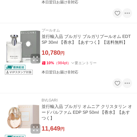
本日翌日お届け非対応
プールオム
並行輸入品 ブルガリ ブルガリプールオム EDT
SP 30ml 【香水】【あすつく】【送料無料】
10,780
円
10
%
（
984
pt
）
要エントリー
本日翌日お届け非対応
BVLGARI
並行輸入品 ブルガリ オムニア クリスタリン オ
ードパルファム EDP SP 50ml 【香水】【あす
つく】
11,649
円