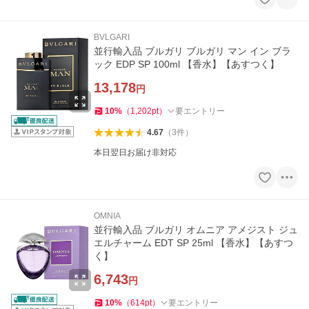
BVLGARI
並行輸入品 ブルガリ ブルガリ マン イン ブラ
ック EDP SP 100ml 【香水】【あすつく】
13,178
円
10
%
（
1,202
pt
）
要エントリー
4.67
（
3
件
）
本日翌日お届け非対応
OMNIA
並行輸入品 ブルガリ オムニア アメジスト ジュ
エルチャーム EDT SP 25ml 【香水】【あすつ
く】
6,743
円
10
%
（
614
pt
）
要エントリー