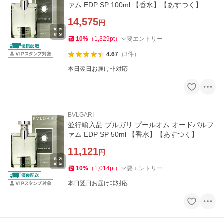
ァム EDP SP 100ml 【香水】【あすつく】
14,575
円
10
%
（
1,329
pt
）
要エントリー
4.67
（
3
件
）
本日翌日お届け非対応
BVLGARI
並行輸入品 ブルガリ プールオム オードパルフ
ァム EDP SP 50ml 【香水】【あすつく】
11,121
円
10
%
（
1,014
pt
）
要エントリー
本日翌日お届け非対応