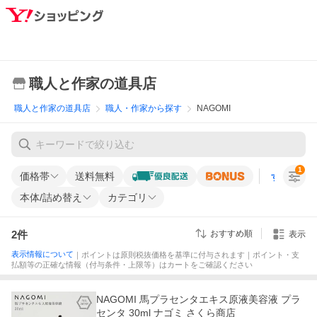
職人と作家の道具店
職人と作家の道具店
職人・作家から探す
NAGOMI
1
価格帯
送料無料
すべての条
本体/詰め替え
カテゴリ
2
件
おすすめ順
表示
表示情報について
｜ポイントは原則税抜価格を基準に付与されます｜ポイント・支
払額等の正確な情報（付与条件・上限等）はカートをご確認ください
NAGOMI 馬プラセンタエキス原液美容液 プラ
センタ 30ml ナゴミ さくら商店