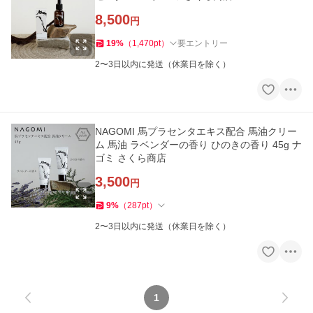
8,500
円
19
%
（
1,470
pt
）
要エントリー
2〜3日以内に発送（休業日を除く）
NAGOMI 馬プラセンタエキス配合 馬油クリー
ム 馬油 ラベンダーの香り ひのきの香り 45g ナ
ゴミ さくら商店
3,500
円
9
%
（
287
pt
）
2〜3日以内に発送（休業日を除く）
1