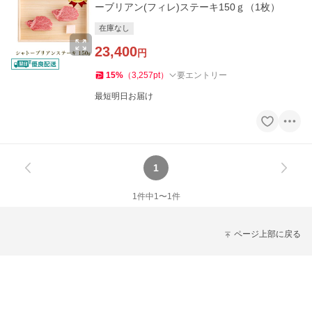
ーブリアン(フィレ)ステーキ150ｇ（1枚）
在庫なし
23,400
円
15
%
（
3,257
pt
）
要エントリー
最短明日お届け
1
1
件中
1
〜
1
件
ページ上部に戻る