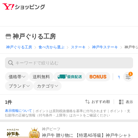
神戸ぐりる工房
神戸ぐりる工房
食べ方から選ぶ
ステーキ
神戸牛ステーキ
神戸牛
1
価格帯
送料無料
すべての条
ブランド
カテゴリ
1
件
おすすめ順
表示
表示情報について
｜ポイントは原則税抜価格を基準に付与されます｜ポイント・支
払額等の正確な情報（付与条件・上限等）はカートをご確認ください
神戸ビーフ
神戸牛 贈り物に 【特選A5等級】神戸牛シャト